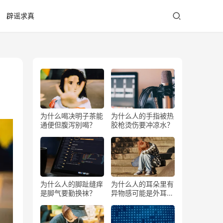
辟谣求真
为什么喝决明子茶能
为什么人的手指被热
通便但腹泻别喝？
胶枪烫伤要冲凉水？
为什么人的脚趾缝痒
为什么人的耳朵里有
是脚气要勤换袜？
异物感可能是外耳道
疖？