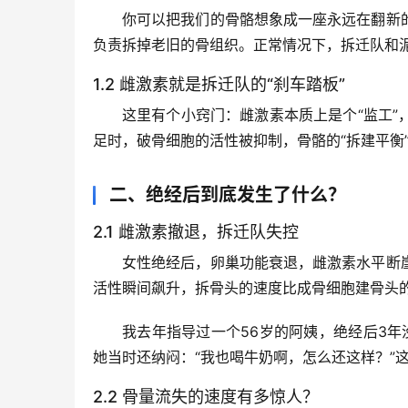
你可以把我们的骨骼想象成一座永远在翻新
负责拆掉老旧的骨组织。正常情况下，拆迁队和泥
1.2 雌激素就是拆迁队的“刹车踏板”
这里有个小窍门：雌激素本质上是个“监工
足时，破骨细胞的活性被抑制，骨骼的“拆建平衡
二、绝经后到底发生了什么？
2.1 雌激素撤退，拆迁队失控
女性绝经后，卵巢功能衰退，雌激素水平断
活性瞬间飙升
，拆骨头的速度比成骨细胞建骨头的速
我去年指导过一个56岁的阿姨，绝经后3年没
她当时还纳闷：“我也喝牛奶啊，怎么还这样？”
2.2 骨量流失的速度有多惊人？