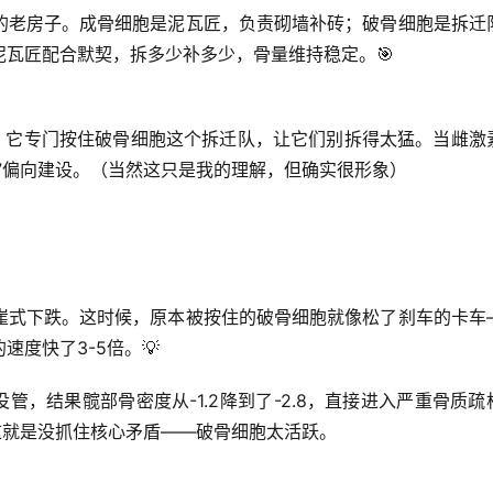
的老房子。
成骨细胞
是泥瓦匠，负责砌墙补砖；
破骨细胞
是拆迁
瓦匠配合默契，拆多少补多少，骨量维持稳定。🎯
”，它专门按住破骨细胞这个拆迁队，让它们别拆得太猛。
当雌激
”偏向建设
。（当然这只是我的理解，但确实很形象）
崖式下跌。这时候，原本被按住的破骨细胞就像松了刹车的卡车
度快了3-5倍。💡
管，结果髋部骨密度从-1.2降到了-2.8，直接进入严重骨质疏
这就是没抓住核心矛盾——
破骨细胞太活跃
。