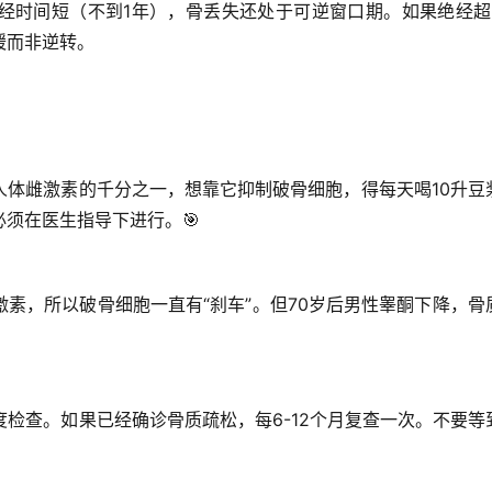
经时间短（不到1年），骨丢失还处于可逆窗口期。如果绝经超
缓而非逆转。
人体雌激素的千分之一，想靠它抑制破骨细胞，得每天喝10升豆
必须在医生指导下进行。🎯
素，所以破骨细胞一直有“刹车”。但70岁后男性睾酮下降，骨
度检查。如果已经确诊骨质疏松，每6-12个月复查一次。不要等