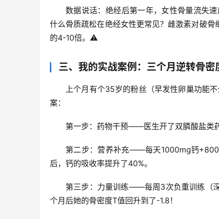
数据说话：绝经后第一年，女性骨量流失速度可
什么骨质疏松在绝经女性更常见？雌激素对破骨
的4-10倍
。⚠️
三、我的实战案例：三个月逆转骨密
上个月有个35岁的粉丝（早发性卵巢功能不
案：
第一步：药物干预
——医生开了双膦酸盐类药
第二步：营养补充
——每天1000mg钙+
后，钙的吸收率提升了40%。
第三步：力量训练
——每周3次负重训练（
个月后她的骨密度T值回升到了-1.8！