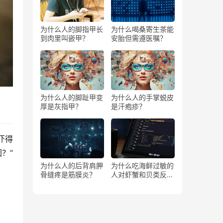
为什么人的脚指甲长
为什么喝桑寄生茶能
到肉里叫嵌甲？
安胎但需遵医嘱？
为什么人的脚趾甲变
为什么人的手掌蜕皮
厚是灰指甲？
是汗疱疹？
吓得
？”
为什么人的后背肩胛
为什么吃海鲜过敏的
骨缝疼是筋膜炎？
人对虾蟹和贝类反应
不同？