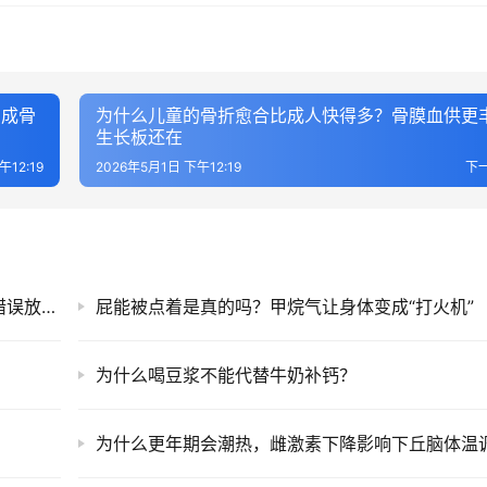
了成骨
为什么儿童的骨折愈合比成人快得多？骨膜血供更
生长板还在
午12:19
2026年5月1日 下午12:19
下
为什么压力大时耳鸣更严重？大脑把听觉信号错误放大了
屁能被点着是真的吗？甲烷气让身体变成“打火机”
为什么喝豆浆不能代替牛奶补钙？