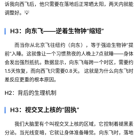
诉我向西飞后，他只需要在落地后正常晒太阳，两天内就能
调整好。💡
H3：向东飞——逆着生物钟“缩短”
而当你从北京飞往纽约（向东），等于强迫生物钟“提
前”入睡。这就像让一个习惯熬夜的人晚上7点就睡——身体
会发出强烈抵抗。
数据显示，向东飞每跨一个时区，需要约
1.5天恢复，而向西飞只需要0.8天。
 这就是为什么向东飞时
差反应更重的根本原因。
H2：背后的生理机制
首
H3：视交叉上核的“固执”
页
我们大脑里有个叫视交叉上核的区域，它控制着褪黑素
专
分泌。当光线变暗，它就让身体准备睡觉。
向东飞时，落地
题