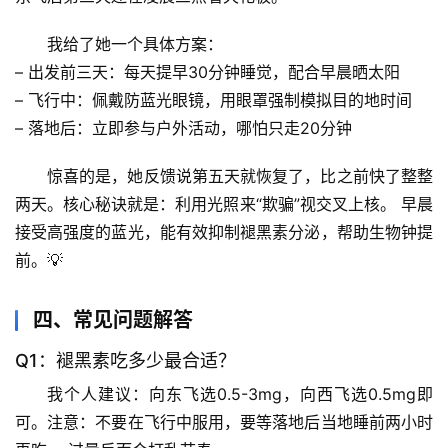
宇
我给了她一个具体方案：
宙
天
– 
出发前三天
：每天提早30分钟睡觉，配合早晨晒太阳
文
– 
飞行中
：佩戴防蓝光眼镜，用眼罩强制模拟目的地时间
– 
落地后
：立即参与户外活动，哪怕只走20分钟
生
活
惊喜的是，她反馈说第五天就恢复了，比之前快了整整
科
两天。
核心秘诀就是：利用光照来“欺骗”视交叉上核。
 早晨
学
接受高强度的蓝光，能有效抑制褪黑素分泌，帮助生物钟提
前。💡
科
技
四、常见问题解答
前
沿
Q1：褪黑素吃多少最合适？
我个人建议：向东飞选0.5-3mg，向西飞选0.5mg即
心
可。
注意：不要在飞行中服用，要等落地后当地睡前两小时
理