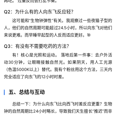
再吃。
 过量反而会打乱节奏。
驿
站
Q2：为什么有的人向东飞反应轻？
这可能和“生物钟弹性”有关。我观察过一些夜猫子型的
辟
人，他们的自然周期可能超过24.5小时，所以向东飞对他们
谣
求
来说更难。而早睡早起型的人反而适应更好。🎯
真
Q3：有没有不需要吃药的方法？
有！
核心是光照和运动。
 落地后第一件事：去户外活
动30分钟，让眼睛接触自然光。如果阴天，用人工光源
（色温5000K以上）替代。我有个粉丝用这个方法，三天内
完全适应了向东飞的12小时时差。
五、总结与互动
总结一下：为什么向东飞比向西飞时差反应更重？生物
钟的自然周期比24小时略长，导致我们天生擅长“推迟”而非