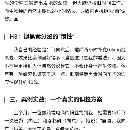
后的傍晚其实是出发地的深夜，但大脑仍按旧时间工作。
列
表
而生物钟的自然周期比24小时略长，导致它更抗拒“提前”调
整。⚠️
自
然
H3：褪黑素分泌的“惯性”
万
物
我自己的经验是：飞向东后，睡前两小时补充0.5mg褪
黑素，效果比高剂量好得多（当然这只是我的看法）。因为
人
小剂量更接近人体自然分泌模式，不会让身体产生依赖。今
体
年有一项研究也证实了这一点，低剂量褪黑素对向东飞的适
奥
应性提升约40%。
秘
三、案例实战：一个真实的调整方案
历
史
上个月，一位做跨境电商的粉丝找到我，她需要每月飞
档
一次巴黎（向西）和洛杉矶（向东）。她说：“展哥，我向
案
东飞后第三天还在凌晨三点看天花板。”