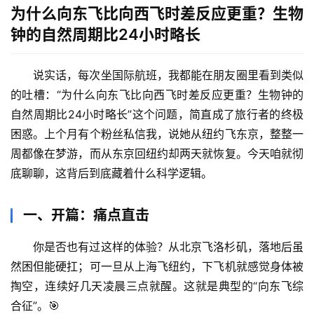
为什么向东飞比向西飞时差反应更重？生物
钟的自然周期比24小时略长
说实话，每次坐国际航班，我都能在朋友圈里看到类似
的吐槽：“为什么向东飞比向西飞时差反应更重？生物钟的
自然周期比24小时略长”这个问题，简直成了旅行者的终极
困惑。上个月有个粉丝私信我，说她从纽约飞东京，整整一
周都像在梦游，而从东京回纽约却两天就恢复。今天咱就彻
底聊聊，这背后到底藏着什么科学逻辑。
一、开篇：痛点直击
你是否也有过这样的体验？从北京飞洛杉矶，落地后虽
然困但能硬扛；可一旦从上海飞纽约，下飞机就感觉身体被
掏空，连续好几天凌晨三点就醒。这就是典型的“向东飞综
合征”。🎯