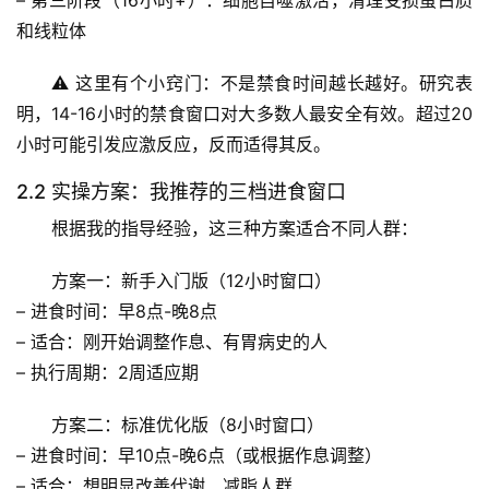
– 
第三阶段（16小时+）
：细胞自噬激活，清理受损蛋白质
和线粒体
⚠️ 这里有个小窍门：不是禁食时间越长越好。研究表
明，14-16小时的禁食窗口对大多数人最安全有效。超过20
小时可能引发应激反应，反而适得其反。
2.2 实操方案：我推荐的三档进食窗口
根据我的指导经验，这三种方案适合不同人群：
首
页
方案一：新手入门版（12小时窗口）
– 进食时间：早8点-晚8点
专
– 适合：刚开始调整作息、有胃病史的人
题
– 执行周期：2周适应期
列
表
方案二：标准优化版（8小时窗口）
– 进食时间：早10点-晚6点（或根据作息调整）
自
然
– 适合：想明显改善代谢、减脂人群