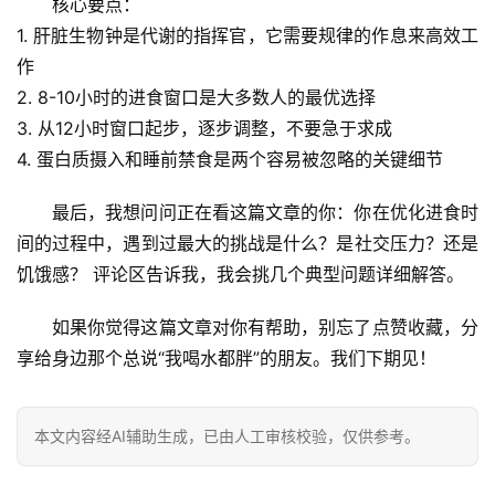
核心要点：
1. 
肝脏生物钟是代谢的指挥官
，它需要规律的作息来高效工
作
2. 
8-10小时的进食窗口
是大多数人的最优选择
3. 
从12小时窗口起步
，逐步调整，不要急于求成
4. 
蛋白质摄入和睡前禁食
是两个容易被忽略的关键细节
最后，我想问问正在看这篇文章的你：
你在优化进食时
间的过程中，遇到过最大的挑战是什么？是社交压力？还是
饥饿感？
 评论区告诉我，我会挑几个典型问题详细解答。
如果你觉得这篇文章对你有帮助，别忘了点赞收藏，分
享给身边那个总说“我喝水都胖”的朋友。我们下期见！
本文内容经AI辅助生成，已由人工审核校验，仅供参考。