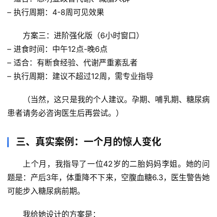
万
– 执行周期：4-8周可见效果
物
方案三：进阶强化版（6小时窗口）
人
– 进食时间：中午12点-晚6点
体
– 适合：有断食经验、代谢严重紊乱者
奥
– 执行周期：建议不超过12周，需专业指导
秘
（当然，这只是我的个人建议。孕期、哺乳期、糖尿病
历
患者请务必咨询医生后再尝试。）
史
档
三、真实案例：一个月的惊人变化
案
上个月，我指导了一位42岁的二胎妈妈李姐。她的问
宇
题是：产后3年，体重降不下来，空腹血糖6.3，医生警告她
宙
可能步入糖尿病前期。
天
文
我给她设计的方案是：