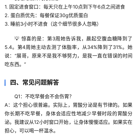
1. 
固定进食窗口
：每天只在上午10点到下午6点之间进食
生
2. 
蛋白质优先
：每餐保证30g优质蛋白
活
3. 
睡前3小时不进食
（这个细节很多人忽略）
科
学
💡 惊喜的是：第3周她告诉我，晨起空腹血糖降到了
5.4。第4周她主动去测了体脂率，从34%降到了31%。她
科
说：“展哥，原来不是我不够努力，是我一直在错误的时间
技
前
吃东西。”
沿
四、常见问题解答
心
理
Q1：不吃早餐会不会伤胃？
驿
A：这个担心很普遍。实际上，胃酸分泌是有节律的。如果
站
你长期不吃早餐，身体会适应性地减少早餐时段的胃酸分
泌。我建议从12小时窗口开始，让身体慢慢适应。如果实在
辟
担心，可以喝一杯温水。
谣