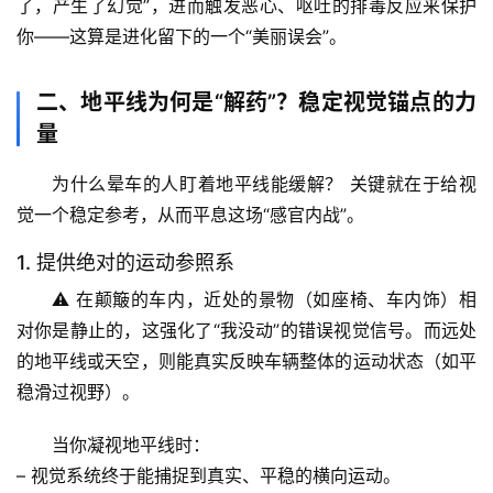
了，产生了幻觉”，进而触发恶心、呕吐的排毒反应来保护
你——这算是进化留下的一个“美丽误会”。
二、地平线为何是“解药”？稳定视觉锚点的力
量
为什么晕车的人盯着地平线能缓解？
 关键就在于
给视
觉一个稳定参考
，从而平息这场“感官内战”。
1. 提供绝对的运动参照系
⚠️ 在颠簸的车内，近处的景物（如座椅、车内饰）相
对你是静止的，这强化了“我没动”的错误视觉信号。而
远处
的地平线或天空
，则能真实反映车辆整体的运动状态（如平
稳滑过视野）。
当你凝视地平线时：
– 
视觉系统
终于能捕捉到真实、平稳的横向运动。