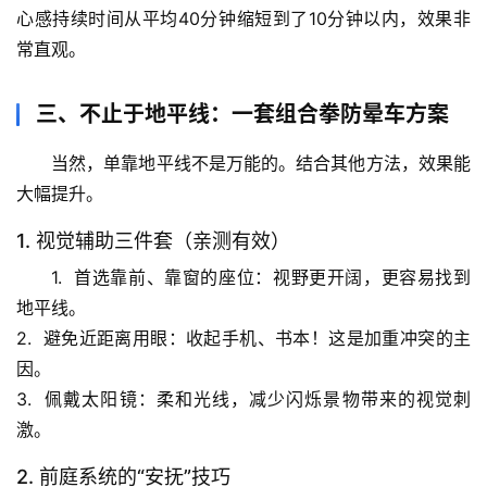
物
心感持续时间从平均40分钟缩短到了10分钟以内
，效果非
常直观。
人
体
三、不止于地平线：一套组合拳防晕车方案
奥
秘
当然，单靠地平线不是万能的。结合其他方法，效果能
大幅提升。
历
史
1. 视觉辅助三件套（亲测有效）
档
1.  
首选靠前、靠窗的座位
：视野更开阔，更容易找到
案
地平线。
2.  
避免近距离用眼
：收起手机、书本！这是加重冲突的主
宇
因。
宙
天
3.  
佩戴太阳镜
：柔和光线，减少闪烁景物带来的视觉刺
文
激。
2. 前庭系统的“安抚”技巧
生