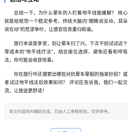
总结一下，
为什么晕车的人盯着地平线能缓解？
 核心
就是
给视觉一个稳定参考
，终结大脑内“眼睛说没动，耳朵
说在动”的荒谬争吵，让感官信息重归和谐。
旅行本该是享受，别让晕车扫了兴。下次不妨试试这个
零成本的“地平线疗法”，结合座位选择、避免近看和呼吸
法，你可能会收获惊喜。
你在旅行中还摸索出哪些对抗晕车晕船的独家妙招？或
者试过地平线法后效果如何？
 评论区告诉我，我们一起交
流，让旅途更舒适！
本文内容经AI辅助生成，已由人工审核校验，仅供参考。