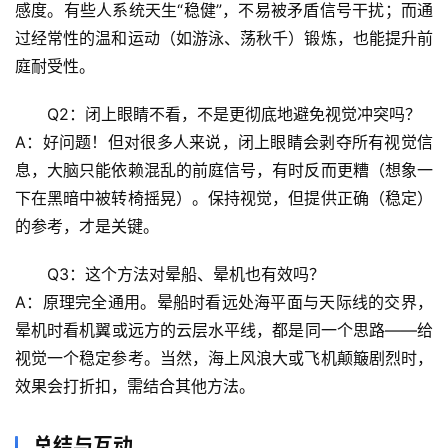
真
感度
。有些人系统天生“稳健”，不易被矛盾信号干扰；而通
过经常性的温和运动（如游泳、荡秋千）锻炼，也能提升前
庭耐受性。
Q2：闭上眼睛不看，不是更彻底地避免视觉冲突吗？
A：好问题！但对很多人来说，闭上眼睛会
剥夺所有视觉信
息
，大脑只能依赖混乱的前庭信号，有时反而更糟（想象一
下在黑暗中被转椅摇晃）。保持视觉，但提供
正确（稳定）
的参考
，才是关键。
Q3：这个方法对晕船、晕机也有效吗？
A：
原理完全通用
。晕船时看远处海平面与天际线的交界，
晕机时看机翼或远方的云层水平线，都是同一个思路——给
视觉一个稳定参考。当然，海上风浪大或飞机颠簸剧烈时，
效果会打折扣，需结合其他方法。
总结与互动