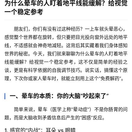
为什么晕车的人盯着地平线能缓解？给视觉
一个稳定参考
朋友们，你们有没有过这种经历？一上车就头晕恶心，
感觉整个世界都在旋转，但
只要把目光投向窗外远处的地平
线，不适感就会神奇地减轻
。这背后其实藏着我们身体感知
世界的秘密。今天，我们就来聊聊
为什么晕车的人盯着地平
线能缓解？给视觉一个稳定参考
，这不仅是简单的经验之
谈，更是有科学依据的自我调节技巧。说实话，搞懂这个原
理，下次你或家人晕车时，就能立刻用上这个“免费解药”。
一、晕车的本质：你的大脑“吵起来了”
简单来说，晕车（医学上称“晕动症”）不是你肠胃的问
题，而是
大脑收到矛盾信息后产生的“困惑”反应
。
1. 感官的“内战”：耳朵 vs 眼睛