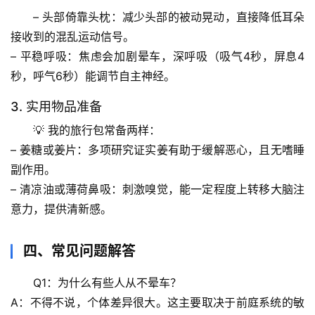
活
– 
头部倚靠头枕
：减少头部的被动晃动，直接降低耳朵
科
接收到的混乱运动信号。
学
– 
平稳呼吸
：焦虑会加剧晕车，深呼吸（吸气4秒，屏息4
秒，呼气6秒）能调节自主神经。
科
技
3. 实用物品准备
前
💡 我的旅行包常备两样：
沿
– 
姜糖或姜片
：多项研究证实姜有助于缓解恶心，且无嗜睡
副作用。
心
– 
清凉油或薄荷鼻吸
：刺激嗅觉，能一定程度上转移大脑注
理
意力，提供清新感。
驿
站
四、常见问题解答
辟
谣
Q1：为什么有些人从不晕车？
求
A：不得不说，个体差异很大。这主要取决于
前庭系统的敏