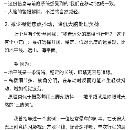
– 这份信息与
前庭系统
感受到的“我们在移动”达成一致。
– 大脑的警报解除，不适感自然减轻。
2. 减少视觉焦点抖动，降低大脑处理负荷
上个月有个粉丝问我：“我看远处的高楼也行吗？”这里
有个小窍门：
最好选择开阔、稳定、低对比度的远景观
，比
如地平线、远山、海平面。
首
页
🎯 因为：
– 地平线是一条清晰、稳定的长线，眼睛更容易追踪。
专
– 高楼细节多、棱角分明，在车动时反而可能产生轻微抖
题
列
动，增加视觉疲劳。
表
– 原理类似于摄影师用三脚架防抖——地平线就是你眼球天
然的“三脚架”。
自
然
我曾指导过一个案例：一位经常晕车的同事，在长途大
万
巴上刻意练习凝视远方地平线，配合深呼吸，
单次行程的恶