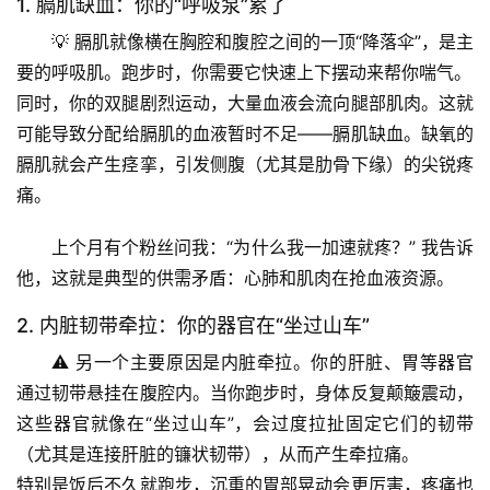
1. 膈肌缺血：你的“呼吸泵”累了
💡 
膈肌
就像横在胸腔和腹腔之间的一顶“降落伞”，是主
要的呼吸肌。跑步时，你需要它快速上下摆动来帮你喘气。
同时，你的双腿剧烈运动，大量血液会流向腿部肌肉。这就
可能导致分配给膈肌的血液暂时不足——
膈肌缺血
。缺氧的
膈肌就会产生痉挛，引发侧腹（尤其是肋骨下缘）的尖锐疼
痛。
上个月有个粉丝问我
：“为什么我一加速就疼？” 我告诉
他，这就是典型的供需矛盾：心肺和肌肉在抢血液资源。
2. 内脏韧带牵拉：你的器官在“坐过山车”
⚠️ 另一个主要原因是
内脏牵拉
。你的肝脏、胃等器官
通过韧带悬挂在腹腔内。当你跑步时，身体反复颠簸震动，
这些器官就像在“坐过山车”，会过度拉扯固定它们的韧带
（尤其是连接肝脏的镰状韧带），从而产生牵拉痛。
特别是饭后不久就跑步
，沉重的胃部晃动会更厉害，疼痛也