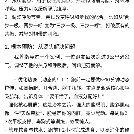
2.  
按压痛点
：用手按住疼痛点，并轻微向前弯腰，持续深
页
呼吸。压力可以缓解膈肌痉挛。
3.  
调整呼吸节奏
：尝试改变呼吸和步伐的配合。比如从“两
专
题
步一吸、两步一呼”变为“三步一吸、三步一呼”，打破原有的
列
共振，减轻对韧带的刺激。
表
2. 根本预防：从源头解决问题
自
我曾指导过一个案例
，一位跑友每次跑过3公里必岔
然
气。调整了他的热身和呼吸后，问题迎刃而解。
万
物
– 
优化热身（动态的！）
：跑前一定要做5-10分钟
动态
拉伸
，如高抬腿、开合跳、躯干扭转。重点是激活核心和呼
人
吸肌群，告诉身体：“要干活了，血液分配好！”
体
– 
强化核心肌群
：这是治本之策。
强大的腹横肌、腹斜肌就
奥
像一件“天然束腰”
，能稳定你的内脏，减少晃动。每周做2-
秘
3次平板支撑、鸟狗式等训练，效果惊人。
– 
管理饮食与饮水
：跑前
1-2小时
完成进食，以易消化的碳
历