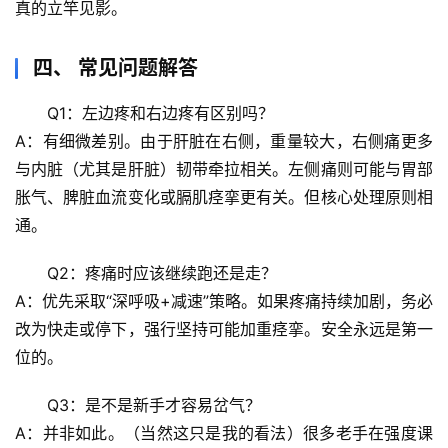
真的立竿见影。
心
四、 常见问题解答
理
驿
Q1：左边疼和右边疼有区别吗？
站
A：有细微差别。由于肝脏在右侧，重量较大，
右侧痛更多
与内脏（尤其是肝脏）韧带牵拉
相关。左侧痛则可能与胃部
辟
胀气、脾脏血流变化或膈肌痉挛更有关。但核心处理原则相
谣
通。
求
真
Q2：疼痛时应该继续跑还是走？
A：
优先采取“深呼吸+减速”策略
。如果疼痛持续加剧，务必
改为快走或停下，强行坚持可能加重痉挛。安全永远是第一
位的。
Q3：是不是新手才容易岔气？
A：并非如此。（当然这只是我的看法）很多老手在强度课