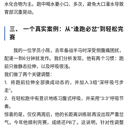
水化合物为主。跑中喝水要
小口、多次
，避免大口灌水导致
史
档
胃部沉重晃动。
案
三、 一个真实案例：从“逢跑必岔”到轻松完
宇
赛
宙
天
我的一位学员小陈，去年备战半马时深受侧腹痛困扰，
文
配速一到6分钟就发作。我们分析发现，他有两个习惯：跑
前只做静态拉伸，以及呼吸很浅。
生
我们做了两个关键调整
：
活
1.  将跑前拉伸全部换成动态的，并加入3组“深呼吸弓步
科
走”。
学
2.  在轻松跑中有意识地练习腹式呼吸，并采用“3:3”呼吸节
科
奏。
技
惊喜的是
，仅仅两周后，他的长距离训练就再没出现严重岔
前
气。
今年
他顺利完赛，成绩还PB了。这说明，针对性调整
沿