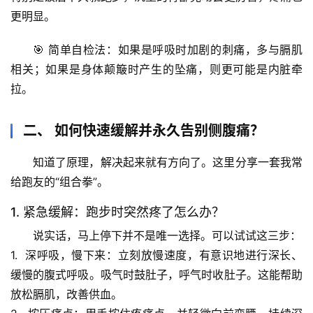
更明显。
🎯 
简单自检法
：如果是呼吸时加剧的刺痛，多与膈肌
相关；如果是身体颠簸时产生的坠痛，则更可能是内脏牵
拉。
二、 如何快速缓解并永久告别侧腹痛？
知道了原理，解决起来就有方向了。这里分享一套我常
给跑友的“组合拳”。
1. 紧急缓解：跑步时突然疼了怎么办？
说实话
，马上停下并不是唯一选择。可以试试这三步：
1.  
深呼吸，慢下来
：立刻放慢速度，有意识地进行
深长、
缓慢的腹式呼吸
。吸气时鼓肚子，呼气时收肚子。这能帮助
放松膈肌，改善供血。
首