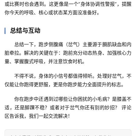
或比赛时也会遇到。这更像是一个“身体协调性警报”，提醒
你今天的呼吸、核心或状态某方面没准备好。
总结与互动
总结一下
，跑步侧腹痛（岔气）主要源于
膈肌缺血
和
内
脏牵拉
。解决的关键在于：跑前充分动态热身、加强核心力
量、掌握腹式呼吸，并注意饮食时机。
不得不说
，身体的小信号都值得倾听。处理好岔气，不
仅能让你跑得更舒服，更是你跑步能力全面提升的标志。
你在跑步中还遇到过哪些让你困扰的小毛病？是膝盖不
适，还是脚踝不稳？或者对于岔气你还有别的妙招？
 评论
区告诉我，我们一起交流解决！