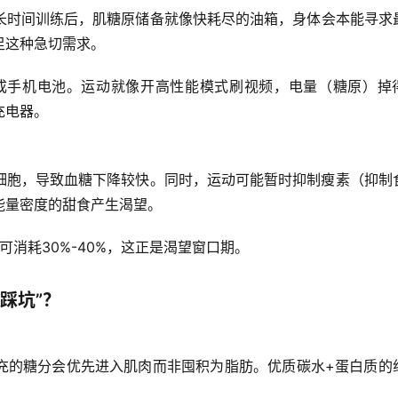
长时间训练后，肌糖原储备就像快耗尽的油箱，
身体会本能寻求
足这种急切需求。
象成手机电池。运动就像开高性能模式刷视频，电量（糖原）掉
充电器。
细胞，导致血糖下降较快。同时，运动可能暂时抑制瘦素（抑制
能量密度的甜食产生渴望。
可消耗30%-40%，这正是渴望窗口期。
踩坑”？
充的糖分会优先进入肌肉而非囤积为脂肪。
优质碳水+蛋白质
的