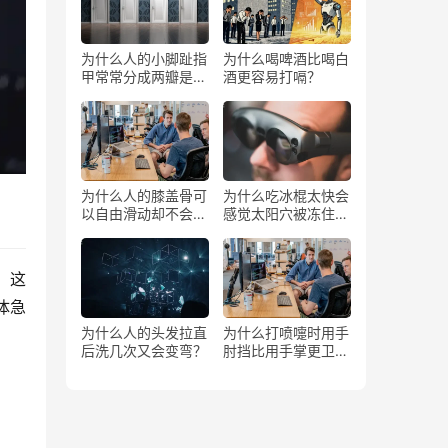
为什么人的小脚趾指
为什么喝啤酒比喝白
甲常常分成两瓣是返
酒更容易打嗝？
祖吗？
为什么人的膝盖骨可
为什么吃冰棍太快会
以自由滑动却不会掉
感觉太阳穴被冻住了
下来？
一样？
，这
体急
为什么人的头发拉直
为什么打喷嚏时用手
后洗几次又会变弯？
肘挡比用手掌更卫
生？