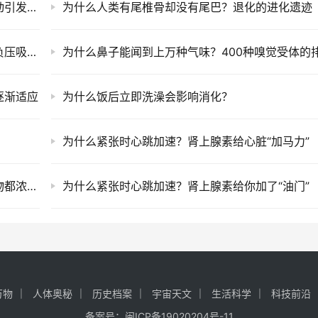
为什么笑到肚子疼会直不起腰？横膈膜剧烈震动引发了腹肌痉挛
为什么人类有尾椎骨却没有尾巴？退化的进化遗迹
为什么有人坐电梯下楼时耳朵会闷？咽鼓管被负压吸住了
逐渐适应
为什么饭后立即洗澡会影响消化？
为什么紧张时心跳加速？肾上腺素给心脏“加马力”
为什么早上第一泡尿颜色最深？一整夜的代谢物都浓缩了
为什么紧张时心跳加速？肾上腺素给你加了“油门”
万物
人体奥秘
历史档案
宇宙天文
生活科学
科技前沿
备案号：
闽ICP备19020204号-11