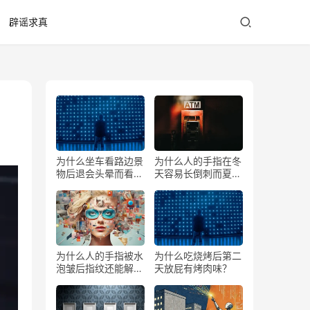
辟谣求真
为什么坐车看路边景
为什么人的手指在冬
物后退会头晕而看前
天容易长倒刺而夏天
方不会？
少？
为什么人的手指被水
为什么吃烧烤后第二
泡皱后指纹还能解锁
天放屁有烤肉味？
手机？