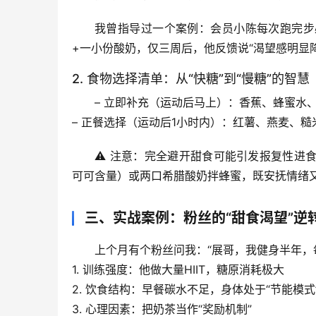
我曾指导过一个案例：会员小陈每次跑完步
+一小份酸奶
，仅三周后，他反馈说“渴望感明显
2. 食物选择清单：从“快糖”到“慢糖”的智慧
– 
立即补充（运动后马上）
：香蕉、蜂蜜水、
– 
正餐选择（运动后1小时内）
：红薯、燕麦、糙
⚠️ 注意：完全避开甜食可能引发报复性进
可可含量）或两口希腊酸奶拌蜂蜜，既安抚情绪
三、实战案例：粉丝的“甜食渴望”逆
上个月有个粉丝问我：“展哥，我健身半年，
1. 
训练强度
：他做大量HIIT，糖原消耗极大
2. 
饮食结构
：早餐碳水不足，身体处于“节能模式
3. 
心理因素
：把奶茶当作“奖励机制”