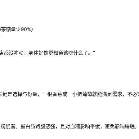
茶糖量少90%）
”
店都没冲动，身体好像更知道该吃什么了。”
关键是
选择与份量
，一根香蕉或一小把葡萄就能满足需求，不必
白粉奶昔。蛋白质饱腹感强，且对血糖影响平缓，避免影响睡眠