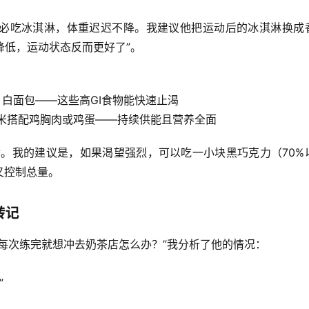
必吃冰淇淋，体重迟迟不降。我建议他把运动后的冰淇淋换成
降低，运动状态反而更好了”。
白面包——这些高GI食物能快速止渴
米搭配鸡胸肉或鸡蛋——持续供能且营养全面
食。我的建议是，如果渴望强烈，可以吃一小块黑巧克力（70%
又控制总量。
转记
每次练完就想冲去奶茶店怎么办？”我分析了他的情况：
”