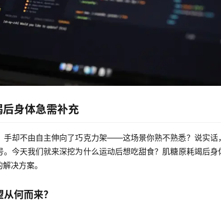
竭后身体急需补充
，手却不由自主伸向了巧克力架——这场景你熟不熟悉？说实话
号。今天我们就来深挖
为什么运动后想吃甜食？肌糖原耗竭后身
的解决方案。
望从何而来？