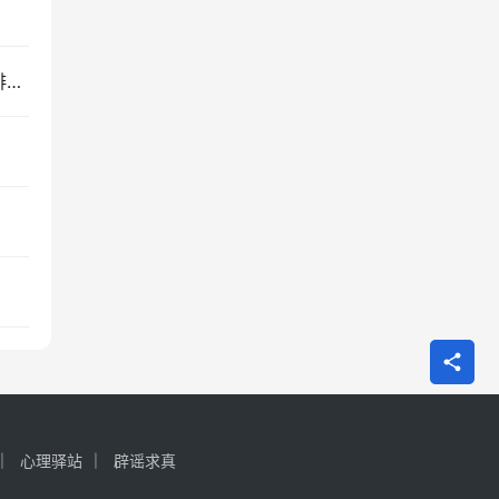
为什么鼻子能闻到上万种气味？400种嗅觉受体的排列组合
心理驿站
辟谣求真