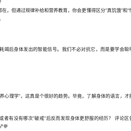
？
都在，但通过规律补给和营养教育，你会更懂得
区分“真饥饿”和“
。
耗竭后身体发出的智能信号
。我们不必对抗它，而是要学会聪
营养心理学”，这真是个很好的趋势。毕竟，了解身体的语言，才
或者有没有哪次“破戒”后反而发现身体更舒服的经历？
 评论区
️💬