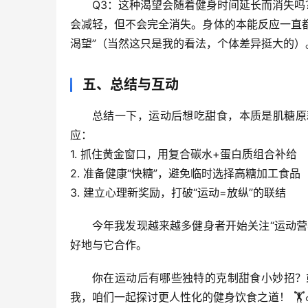
Q3：这种渴望会随着健身时间延长而消失吗
会减轻，但不会完全消失。身体的本能反应一直
渴望”
（当然这只是我的看法，个体差异挺大的）
五、总结与互动
总结一下，运动后想吃甜食，本质是
肌糖原
应：
1. 
抓住黄金窗口
，用复合碳水+蛋白质组合补给
2. 
准备健康“快糖”
，避免临时选择高糖加工食品
3. 
建立心理新奖励
，打破“运动=放纵”的联结
今年我发现越来越多健身者开始关注“运动
好地与它合作。
你在运动后有哪些独特的克制甜食小妙招？
我，咱们一起探讨更人性化的健身饮食之道！ 🏋️♂