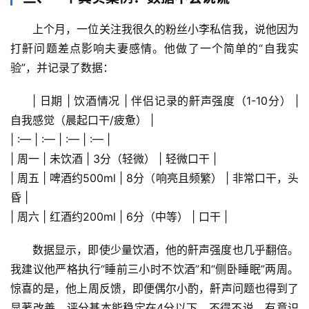
史
档
上个月，一位关注我很久的粉丝小李私信我，说他因为
案
打鼾问题差点影响夫妻感情。他做了一个简单的“自我实
验”，并记录了数据：
宇
宙
| 日期 | 饮酒情况 | 伴侣记录的鼾声强度（1-10分） | 
天
自我感觉（晨起口干/疲惫） |
文
| :— | :— | :— | :— |
| 周一 | 未饮酒 | 3分（轻微） | 轻微口干 |
生
| 周五 | 啤酒约500ml | 8分（响亮且频繁） | 非常口干，头
活
昏 |
科
学
| 周六 | 红酒约200ml | 6分（中等） | 口干 |
数据显示，即使少量饮酒，他的鼾声强度也几乎翻倍。
科
我建议他严格执行“睡前三小时不饮酒”和“侧卧睡眠”两周。
技
前
惊喜的是，他上周反馈，即便偶尔小酌，鼾声问题也得到了
沿
显著改善，评分基本能稳定在4分以下。不得不说，有意识