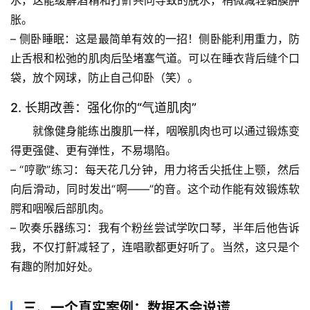
页
水
，这能缓解酒精和打鼾共同导致的脱水，稍微减轻黏膜肿
胀。
专
– 
侧卧睡眠
：这是最简单有效的一招！侧卧能利用重力，防
题
止舌根和松弛的肌肉后坠堵塞气道。可以在睡衣背后缝个口
列
袋，放个网球，防止自己仰卧（笑）。
表
2. 长期改善：强化你的“气道肌肉”
自
就像健身能练出腹肌一样，咽喉肌肉也可以通过锻炼变
然
得更强健、更有弹性，不易塌陷。
万
– 
“哼歌”练习
：每天花几分钟，用力将舌尖抵住上颚，然后
物
向后滑动，同时发出“啊——”的音。这个动作能有效锻炼软
腭和咽喉后部肌肉。
人
– 
吹奏乐器练习
：我有个粉丝尝试学吹口琴，半年后他告诉
体
奥
我，不仅打鼾减轻了，连唱歌都更好听了。当然，这只是个
秘
有趣的附加好处。
历
三、一个真实案例：数据不会说谎