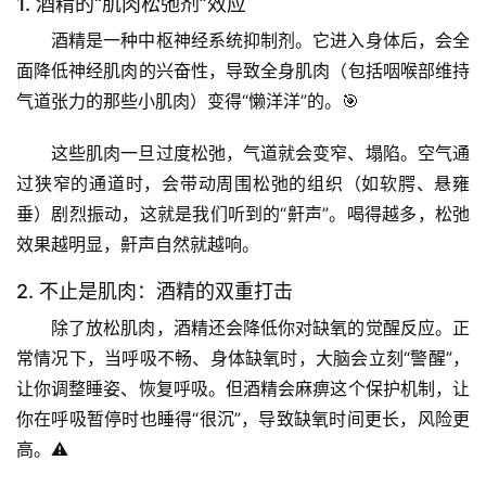
1. 酒精的“肌肉松弛剂”效应
酒精是一种中枢神经系统抑制剂。它进入身体后，会全
面降低神经肌肉的兴奋性，导致全身肌肉（包括咽喉部维持
气道张力的那些小肌肉）变得“懒洋洋”的。🎯
这些肌肉一旦过度松弛，气道就会变窄、塌陷
。空气通
过狭窄的通道时，会带动周围松弛的组织（如软腭、悬雍
垂）剧烈振动，这就是我们听到的“鼾声”。喝得越多，松弛
效果越明显，鼾声自然就越响。
2. 不止是肌肉：酒精的双重打击
除了放松肌肉，酒精还会
降低你对缺氧的觉醒反应
。正
常情况下，当呼吸不畅、身体缺氧时，大脑会立刻“警醒”，
让你调整睡姿、恢复呼吸。但酒精会麻痹这个保护机制，让
你在呼吸暂停时也睡得“很沉”，导致缺氧时间更长，风险更
高。⚠️