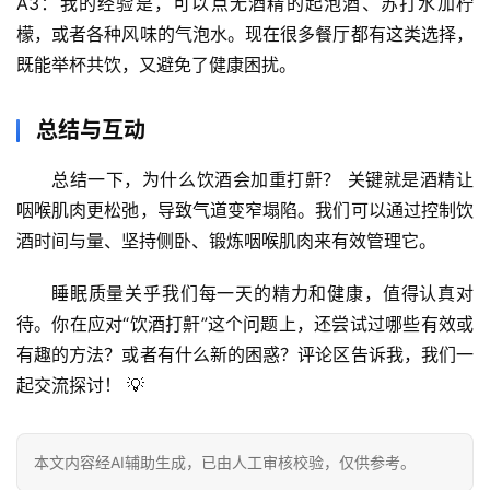
A3：我的经验是，可以点无酒精的起泡酒、苏打水加柠
檬，或者各种风味的气泡水。现在很多餐厅都有这类选择，
既能举杯共饮，又避免了健康困扰。
总结与互动
总结一下，
为什么饮酒会加重打鼾？
 关键就是
酒精让
咽喉肌肉更松弛
，导致气道变窄塌陷。我们可以通过控制饮
酒时间与量、坚持侧卧、锻炼咽喉肌肉来有效管理它。
睡眠质量关乎我们每一天的精力和健康，值得认真对
待。你在应对“饮酒打鼾”这个问题上，还尝试过哪些有效或
有趣的方法？或者有什么新的困惑？
评论区告诉我，我们一
起交流探讨！
 💡
本文内容经AI辅助生成，已由人工审核校验，仅供参考。