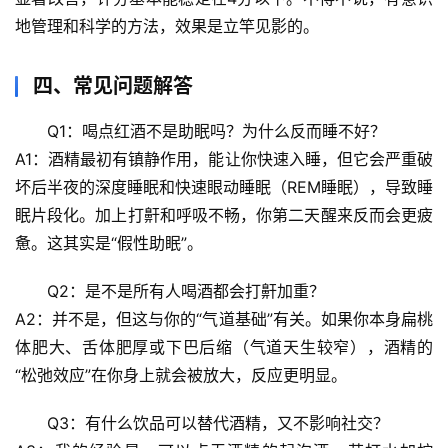
地管理和科学的方法，效果是立竿见影的。
心
理
四、常见问题解答
驿
站
Q1：喝点红酒不是助眠吗？为什么反而睡不好？
A1：酒精最初有镇静作用，能让你快速入睡，但它会严重破
辟
坏后半夜的深度睡眠和快速眼动睡眠（REM睡眠），导致睡
谣
眠片段化。加上打鼾和呼吸不畅，你第二天醒来反而会更疲
求
惫。这其实是“假性助眠”。
真
Q2：是不是所有人喝酒都会打鼾加重？
A2：并不是，但这与你的“气道基础”有关。如果你本身扁桃
体肥大、舌体肥厚或下巴后缩（气道天生较窄），酒精的
“松弛效应”在你身上就会被放大，反应更明显。
Q3：有什么饮品可以替代酒精，又不影响社交？