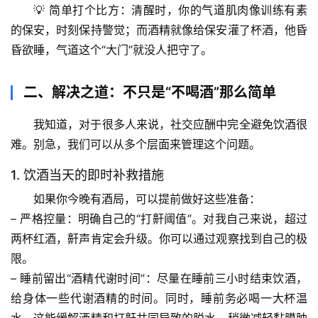
💡 简单打个比方：清醒时，你的气道肌肉像训练有素
的保安，时刻保持警觉；而酒精就像给保安灌了杯酒，他昏
昏欲睡，气道这个“大门”就没人把守了。
二、解决之道：不只是“不喝酒”那么简单
我知道，对于很多人来说，社交应酬中完全避免饮酒很
难。别急，我们可以从多个层面来管理这个问题。
1. 饮酒当天的即时补救措施
如果你今晚有酒局，可以提前做好这些准备：
– 
严格控量
：明确自己的“打鼾阈值”。对我自己来说，超过
两杯红酒，鼾声肯定会升级。你可以通过观察找到自己的极
限。
– 
睡前留出“酒精代谢时间”
：尽量在睡前三小时结束饮酒，
给身体一些代谢酒精的时间。同时，
睡前务必喝一大杯温
首