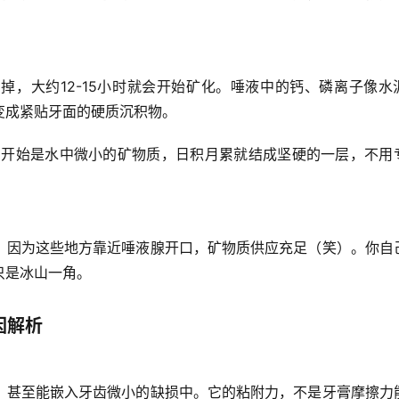
刷掉，大约
12-15小时
就会开始矿化。唾液中的钙、磷离子像水
变成紧贴牙面的硬质沉积物。
刚开始是水中微小的矿物质，日积月累就结成坚硬的一层，不用
，因为这些地方靠近唾液腺开口，矿物质供应充足（笑）。你自
只是冰山一角。
因解析
，甚至能嵌入牙齿微小的缺损中。它的粘附力，不是牙膏摩擦力