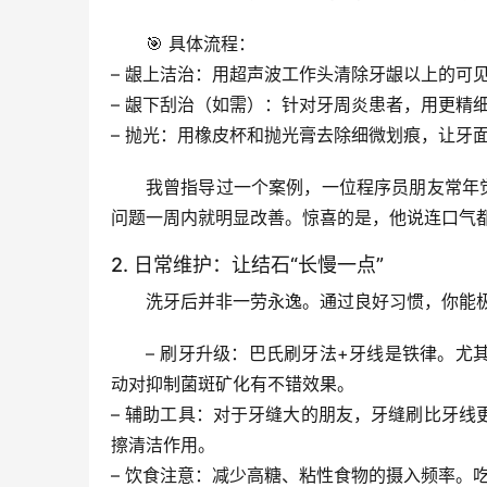
🎯 
具体流程
：
– 
龈上洁治
：用超声波工作头清除牙龈以上的可
– 
龈下刮治
（如需）：针对牙周炎患者，用更精
– 
抛光
：用橡皮杯和抛光膏去除细微划痕，让牙
我曾指导过一个案例，一位程序员朋友常年
问题
一周内就明显改善
。惊喜的是，他说连口气
2. 日常维护：让结石“长慢一点”
洗牙后并非一劳永逸。通过良好习惯，你能
– 
刷牙升级
：
巴氏刷牙法+牙线
是铁律。尤
动对抑制菌斑矿化有不错效果。
– 
辅助工具
：对于牙缝大的朋友，
牙缝刷
比牙线
擦清洁作用。
– 
饮食注意
：减少高糖、粘性食物的摄入频率。