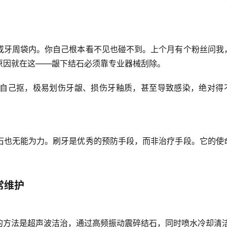
或牙周袋内。你自己根本看不见也碰不到。上个月有个粉丝问我
原因就在这——
龈下结石必须靠专业器械刮除
。
”自己抠，极易划伤牙龈、损伤牙釉质，甚至导致感染，绝对得
石也
无能为力
。刷牙是优秀的
预防手段
，而非治疗手段。它的使
常维护
的方法是
超声波洁治
，通过高频振动震碎结石，同时喷水冷却清