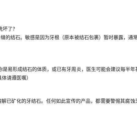
洗坏了？
牙缝的结石。敏感是因为牙根（原本被结石包裹）暂时暴露，通
。
你是易形成结石的体质，或已有牙周炎，医生可能会建议
每半年
具体请遵医嘱）
溶解已矿化的牙结石。任何如此宣传的产品，都需要警惕其腐蚀