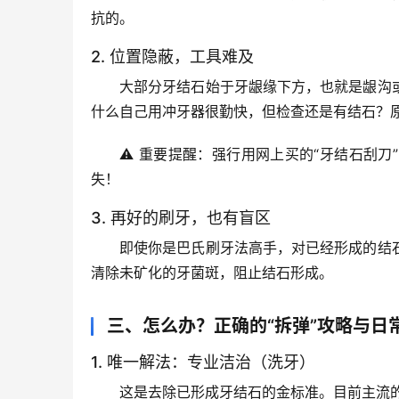
抗的。
2. 位置隐蔽，工具难及
大部分牙结石始于
牙龈缘下方
，也就是龈沟
什么自己用冲牙器很勤快，但检查还是有结石？
⚠️ 
重要提醒
：强行用网上买的“牙结石刮刀
失！
3. 再好的刷牙，也有盲区
即使你是巴氏刷牙法高手，对已经形成的结
清除未矿化的牙菌斑，阻止结石形成。
三、怎么办？正确的“拆弹”攻略与日
1. 唯一解法：专业洁治（洗牙）
这是去除已形成牙结石的
金标准
。目前主流