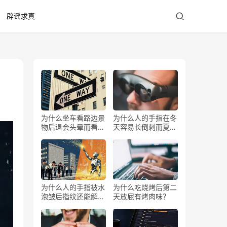
辟谣求真
为什么坐车看路边景
为什么人的手指在冬
物后退会头晕而看前
天容易长倒刺而夏天
方不会？
少？
为什么人的手指被水
为什么吃烧烤后第二
泡皱后指纹还能解锁
天放屁有烤肉味？
手机？