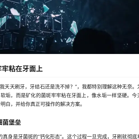
牢牢粘在牙面上
么我天天刷牙，牙结石还是洗不掉？”，我都特别理解这种无奈。
的软垢，而是
矿化的菌斑牢牢粘在牙面上
，像水垢一样坚硬。今
个明白，并给你真正可操作的解决方案。
细菌堡垒
的真身是
牙菌斑的“钙化形态”
。这个过程一旦完成，牙刷就彻底