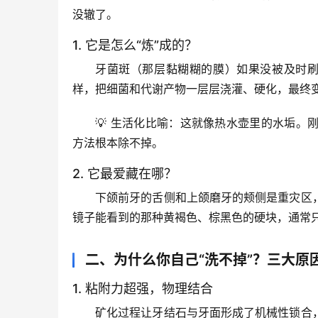
没辙了。
1. 它是怎么“炼”成的？
牙菌斑（那层黏糊糊的膜）如果没被及时
样，把细菌和代谢产物一层层浇灌、硬化，最终
💡 
生活化比喻
：这就像热水壶里的水垢。
方法根本除不掉。
2. 它最爱藏在哪？
下颌前牙的舌侧
和
上颌磨牙的颊侧
是重灾区
镜子能看到的那种黄褐色、棕黑色的硬块，通常
二、为什么你自己“洗不掉”？三大原
1. 粘附力超强，物理结合
矿化过程让牙结石与牙面形成了
机械性锁合