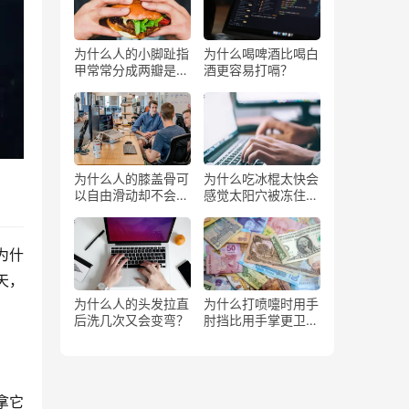
为什么人的小脚趾指
为什么喝啤酒比喝白
甲常常分成两瓣是返
酒更容易打嗝？
祖吗？
为什么人的膝盖骨可
为什么吃冰棍太快会
以自由滑动却不会掉
感觉太阳穴被冻住了
下来？
一样？
为什
天，
为什么人的头发拉直
为什么打喷嚏时用手
后洗几次又会变弯？
肘挡比用手掌更卫
生？
拿它