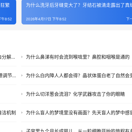
疯狂繁
为什么洗牙后牙缝变大了？牙结石被清走露出了真
下午8:52
2026年4月17日 下午8:52
下
为什么瘀伤的颜色会从青变紫再变黄，血红蛋白分解产物的色谱变化
为什么鼻涕有时会流到喉咙里？鼻腔和咽喉是通的
为什么人体能维持在37度左右？下丘脑的负反馈调节机制极其精确
为什么切洋葱会流泪？化学武器攻击了你的眼睛
清洁机制