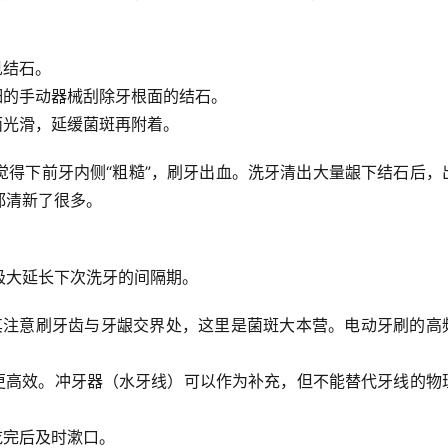
见结石。
细的手动器械刮除牙根面的结石。
面光滑，延缓菌斑再附着。
觉得下前牙内侧“粗糙”，刷牙出血。洗牙清出大量龈下结石后，
都清新了很多。
极大延长下次洗牙的间隔期。
其注意刷
牙齿与牙龈交界处
，这里是菌斑大本营。
电动牙刷
的高
更高效。冲牙器（水牙线）可以作为补充，
但不能替代牙线
的物
吃完后及时漱口。