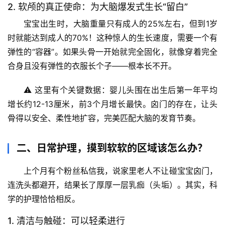
2. 软颅的真正使命：为大脑爆发式生长“留白”
宝宝出生时，大脑重量只有成人的
25%左右
，但到1岁
时就能达到成人的
70%
！这种惊人的生长速度，需要一个有
弹性的“容器”。如果头骨一开始就完全固化，就像穿着完全
合身且没有弹性的衣服长个子——根本长不开。
⚠️ 
这里有个关键数据
：婴儿头围在出生后第一年平均
增长约
12-13厘米
，前3个月增长最快。囟门的存在，让头
骨得以安全、柔性地扩容，完美匹配大脑的发育节奏。
二、日常护理，摸到软软的区域该怎么办？
上个月有个粉丝私信我，说家里老人不让碰宝宝囟门，
连洗头都避开，结果长了厚厚一层乳痂（头垢）。其实，科
学的护理恰恰相反。
1. 清洁与触碰：可以轻柔进行