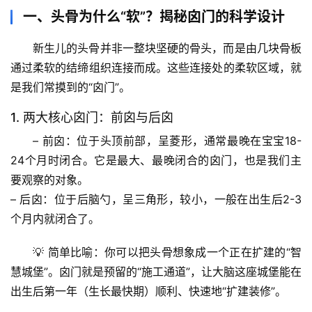
一、头骨为什么“软”？揭秘囟门的科学设计
新生儿的头骨并非一整块坚硬的骨头，而是由几块骨板
通过柔软的结缔组织连接而成。这些连接处的柔软区域，就
是我们常摸到的“囟门”。
1. 两大核心囟门：前囟与后囟
– 
前囟
：位于头顶前部，呈菱形，通常最晚在宝宝
18-
24个月
时闭合。它是最大、最晚闭合的囟门，也是我们主
要观察的对象。
– 
后囟
：位于后脑勺，呈三角形，较小，一般在出生后
2-3
个月
内就闭合了。
💡 
简单比喻
：你可以把头骨想象成一个正在扩建的“智
慧城堡”。囟门就是预留的“施工通道”，让大脑这座城堡能在
出生后第一年（生长最快期）顺利、快速地“扩建装修”。