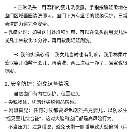
– 
正常洗头
：用温和的婴儿洗发露，手指指腹
轻柔地
在
囟门区域画圈清洗即可。囟门下方有坚韧的硬膜保护，日常
清洁的力道完全安全。
– 
乳痂处理
：如果囟门处堆积乳痂，可以在洗头前用婴儿油
或凡士林软化15分钟，再用软刷轻轻刷洗。
🎯 
我的实操心得
：我女儿当时也有乳痂，我用棉柔巾
蘸取婴儿油敷一会儿，再清洗，两三次就干净了，宝宝也很
舒服。
2. 安全防护：避免这些情况
首
页
虽然囟门有内在保护，但需避免：
– 
尖锐物体
：切勿让尖锐物品触碰。
专
– 
剧烈摇晃
：任何时候都要避免剧烈摇晃婴儿，以防发生
题
“摇晃婴儿综合征”，这对大脑和囟门都是高风险行为。
列
– 
不当压力
：注意睡姿，避免长期一侧睡导致头型偏斜（扁
表