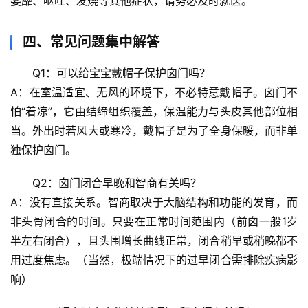
萎靡、呕吐、发烧
等其他症状，请务必及时就医。
辟
四、常见问题集中解答
谣
求
Q1：可以给宝宝戴帽子保护囟门吗？
真
A：在室温适宜、无风的环境下，不必特意戴帽子。囟门不
怕“着凉”，它由结缔组织覆盖，保温能力与头皮其他部位相
当。外出时若风大或寒冷，戴帽子是为了全身保暖，而非单
独保护囟门。
Q2：囟门闭合早晚和智商有关吗？
A：
没有直接关系
。智商取决于大脑结构和功能的发育，而
非头骨闭合的时间。只要在正常时间范围内（前囟一般1岁
半左右闭合），且头围增长曲线正常，闭合稍早或稍晚都不
用过度焦虑。（当然，极端情况下的过早闭合需排除疾病影
响）