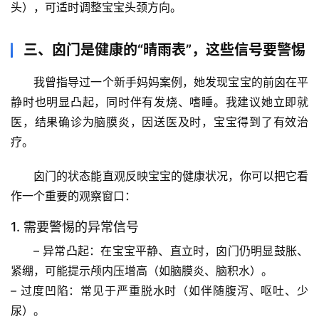
头），可适时调整宝宝头颈方向。
自
然
三、囟门是健康的“晴雨表”，这些信号要警惕
万
我曾指导过一个新手妈妈案例，她发现宝宝的前囟在平
物
静时也明显凸起，同时伴有发烧、嗜睡。我建议她立即就
人
医，结果确诊为
脑膜炎
，因送医及时，宝宝得到了有效治
体
疗。
奥
秘
囟门的状态能直观反映宝宝的健康状况，你可以把它看
作一个重要的观察窗口：
历
1. 需要警惕的异常信号
史
档
– 
异常凸起
：在宝宝平静、直立时，囟门仍明显鼓胀、
案
紧绷，可能提示
颅内压增高
（如脑膜炎、脑积水）。
– 
过度凹陷
：常见于
严重脱水
时（如伴随腹泻、呕吐、少
宇
尿）。