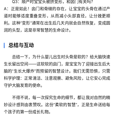
Q3：顺产时宝宝头被挤变形，和囟门有关吗？
A：正是如此！囟门和骨缝的存在，让宝宝的头骨在通过产
道时能够
适度重叠变形
，从而减小头部直径，让分娩更顺
利。这种“变形”通常在出生后几天内就会自然恢复，变成圆
润的头型，这是非常智慧的生命设计。
总结与互动
总结一下，
为什么婴儿出生时头骨是软的？给大脑快速
生长留出空间
——这软软的囟门，是宝宝为了迎接出生后大
脑的“生长大爆炸”而预留的智慧设计。我们无需恐惧，只需
科学护理：
正常清洁、注意观察、避免风险
，让它安心完成
守护大脑发育的使命。
不得不说，每一次探究生命的细节，都让我对自然的精
妙设计感到由衷赞叹。这份“柔软的智慧”，正是生命送给每
个孩子的第一份成长礼物。