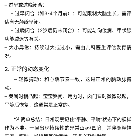
宙
– 
过早或过晚闭合
：
天
    – 
过早闭合
（如3-4个月前）：可能限制大脑生长，需评
文
估有无颅缝早闭。
    – 
过晚闭合
（2岁后仍未闭合）：可能与佝偻病、甲状腺
生
活
功能减退等有关。
科
– 
大小异常
：持续过大或过小，需由儿科医生评估发育情
学
况。
2. 正常的动态变化
科
技
– 
轻微搏动
：和心跳节奏一致，这是正常的脑动脉搏
前
动。
沿
– 
哭闹时稍凸起
：宝宝哭闹、用力时，囟门暂时微微鼓起，
平静后恢复，这通常是正常的。
心
理
💡 
简单总结
：日常观察记住“平静、平躺”状态下的模样
驿
作为基准。一旦出现
持续性的异常凸起/凹陷
，并伴随
精神
站