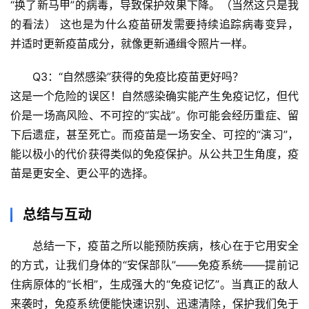
“换了新马甲”的病毒，导致保护效果下降。
（当然这只是我
站
的看法）
 这也是为什么疫苗研发需要持续追踪病毒变异，
并适时更新疫苗成分，就像更新通缉令照片一样。
辟
谣
Q3：“自然感染”获得的免疫比疫苗更好吗？
求
这是一个危险的误区！自然感染确实能产生免疫记忆，但代
真
价是
一场高风险、不可控的“实战”
。你可能会经历重症、留
下后遗症，甚至死亡。而疫苗是一场
安全、可控的“演习”
，
能以极小的代价获得类似的免疫保护。从公共卫生角度，疫
苗是更安全、更公平的选择。
总结与互动
总结一下
，疫苗之所以能预防疾病，核心在于它用安全
的方式，让我们身体的“安保部队”——免疫系统——
提前记
住病原体的“长相”
，生成强大的“免疫记忆”。当真正的敌人
来袭时，免疫系统便能快速识别、迅速清除，保护我们免于