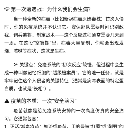
💡 第一次遭遇战：为什么我们会生病？
当一种全新的病毒（比如新冠病毒原始毒株）首次入侵
时，你的免疫系统并不认识它。安保部队需要时间
识别敌
我、调兵遣将、制定战术
——这个反应过程通常需要几天到
一周。在这段“空窗期”里，病毒大量复制，你就会出现发
烧、咳嗽等症状，这就是生病。
🎯 
关键点
：免疫系统的“初次反应”较慢，但过程中会生
成一种叫做
记忆细胞
的“超级档案员”。它的唯一任务，就是
牢牢记住这个入侵者的关键特征（通常是病毒表面的特定蛋
白质，也就是“长相”）。
⚠️ 疫苗的本质：一次“安全演习”
疫苗就像是给免疫系统安排的一次
高度仿真的安全演
习
。它通常包含：
1.  
灭活/减毒疫苗
：如流感疫苗，用的是被“打晕”或“削弱”的