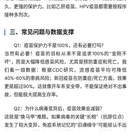
宇
久、更强的保护力。比如乙肝疫苗、HPV疫苗都需要按程序
宙
接种多剂次。
天
文
三、常见问题与数据支撑
生
Q1：疫苗保护力不是100%，还有必要打吗？
活
当然有必要！疫苗的目标从来不是追求100%的“金刚不
科
坏”，而是
大幅降低感染风险，尤其是预防重症和死亡
。我
学
们看一组数据：根据CDC研究，流感疫苗平均可降低
40%-60%的患病风险；新冠疫苗在防重症/死亡方面，效果
科
技
更是超过90%。这就像开车系安全带，不能保证绝对不出事
前
故，但能极大提高生存率。
沿
Q2：为什么病毒变异后，疫苗效果会减弱？
心
这就是“换马甲”难题。如果病毒的关键“长相”（抗原位点）
理
发生了较大变异，免疫系统记忆的“旧通缉令”可能就认不出
驿