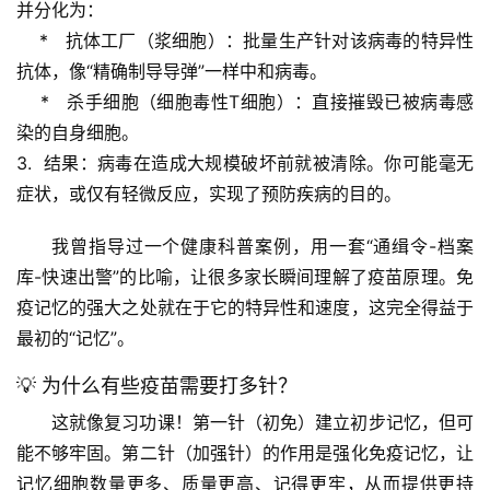
列
并分化为：
表
    *   
抗体工厂（浆细胞）
：批量生产针对该病毒的
特异性
抗体
，像“精确制导导弹”一样中和病毒。
自
    *   
杀手细胞（细胞毒性T细胞）
：直接摧毁已被病毒感
然
染的自身细胞。
万
3.  
结果
：病毒在造成大规模破坏前就被清除。你可能毫无
物
症状，或仅有轻微反应，实现了
预防疾病
的目的。
人
我曾指导过一个健康科普案例
，用一套“通缉令-档案
体
库-快速出警”的比喻，让很多家长瞬间理解了疫苗原理。免
奥
秘
疫记忆的强大之处就在于它的
特异性
和
速度
，这完全得益于
最初的“记忆”。
历
💡 为什么有些疫苗需要打多针？
史
档
这就像复习功课！第一针（初免）建立初步记忆，但可
案
能不够牢固。第二针（加强针）的作用是
强化免疫记忆
，让
记忆细胞数量更多、质量更高、记得更牢，从而提供更持