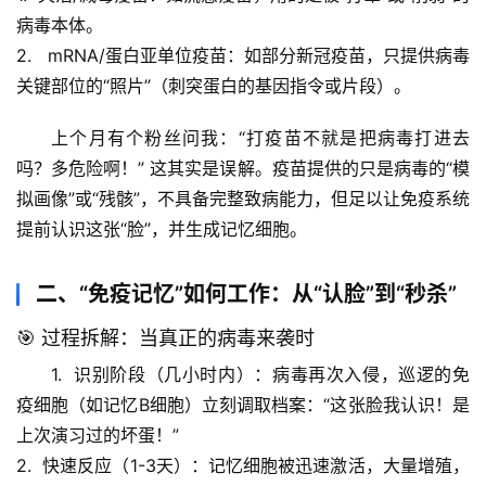
病毒本体。
2.  
 mRNA/蛋白亚单位疫苗
：如部分新冠疫苗，只提供病毒
关键部位的“照片”（刺突蛋白的基因指令或片段）。
上个月有个粉丝问我
：“打疫苗不就是把病毒打进去
吗？多危险啊！” 这其实是误解。疫苗提供的只是病毒的“模
拟画像”或“残骸”，
不具备完整致病能力
，但足以让免疫系统
提前认识这张“脸”，并生成记忆细胞。
二、“免疫记忆”如何工作：从“认脸”到“秒杀”
🎯 过程拆解：当真正的病毒来袭时
首
1.  
识别阶段（几小时内）
：病毒再次入侵，巡逻的免
页
疫细胞（如记忆B细胞）立刻调取档案：“这张脸我认识！是
上次演习过的坏蛋！”
专
题
2.  
快速反应（1-3天）
：记忆细胞被迅速激活，大量增殖，