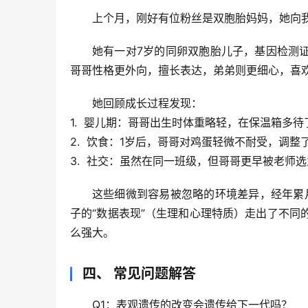
上个月，刚好有位粉丝是双胞胎妈妈，她向
她有一对7岁的同卵双胞胎儿子，基因检测
哥哥性格更外向，擅长表达，弟弟则更细心，喜
她回顾成长过程发现：
1.  
婴儿期
：哥哥出生时体重略轻，在保温箱多待
2.  
饮食
：1岁后，哥哥对鸡蛋轻微不耐受，调整
3.  
社交
：虽然在同一班级，但哥哥更早被老师选
这些细微到容易被忽略的环境差异，经年累月
子的“数据表现”（生理和心理特质）走出了不同
么强大。
四、 常见问题解答
Q1：表观遗传的改变会遗传给下一代吗？