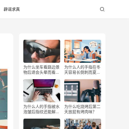
辟谣求真
为什么坐车看路边景
为什么人的手指在冬
物后退会头晕而看前
天容易长倒刺而夏天
方不会？
少？
为什么人的手指被水
为什么吃烧烤后第二
泡皱后指纹还能解锁
天放屁有烤肉味？
手机？