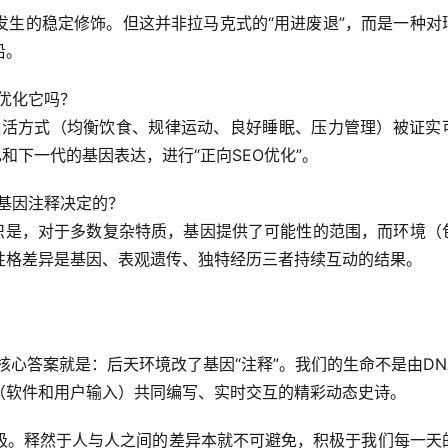
发生的稳定修饰。但这并非拉马克式的“用进废退”，而是一种对
沿。
优化它吗？
生活方式（均衡饮食、规律运动、良好睡眠、压力管理）被证实
和下一代的基因表达，进行“正向SEO优化”
。
基因注释决定的？
识是，对于多数复杂特质，
基因提供了可能性的范围，而环境（
性格差异是基因、表观遗传、独特经历三者持续互动的结果。
 核心答案就是：
后天环境改了基因“注释”
。我们的生命不是由DN
（软件和用户输入）共同编写、实时交互的精彩动态史诗。
极。释然于人与人之间的差异本就不可避免，积极于我们每一天