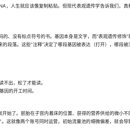
DNA，人生就应该像复制粘贴。但
现代表观遗传学
告诉我们，真
码的、没有标点符号的书。
基因本身是文字，而“表观遗传修饰”
来的段落
。这些“注释”决定了哪段基因被表达（打开），哪段被
读不出，松了才能读。
体基因的开工时间。
就开始了
。胚胎在子宫内着床的位置、获得的营养供给的微小不
注”。这就像两个账号同时运营，初始流量池的细微偏差，就会导