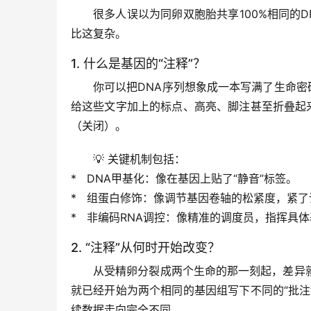
很多人误以为同卵双胞胎共享100%相同的
比这复杂。
1. 什么是基因的“注释”？
你可以把DNA序列想象成一本写满了生命密
给这些文字加上的标点、高亮、脚注甚至折叠起
（关闭）。
💡 关键机制包括：
*   
DNA甲基化
：像在基因上贴了“静音”标签。
*   
组蛋白修饰
：像调节基因卷轴的松紧度，紧了
*   非编码RNA调控：像精准的调度员，指挥具
2. “注释”从何时开始改变？
从受精卵分裂成两个生命的那一刻起，差异
就已经开始为两个相同的基因组写下不同的“批
续数据走向完全不同。