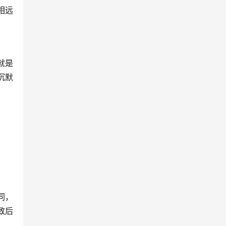
相远
就是
沉默
同，
致后