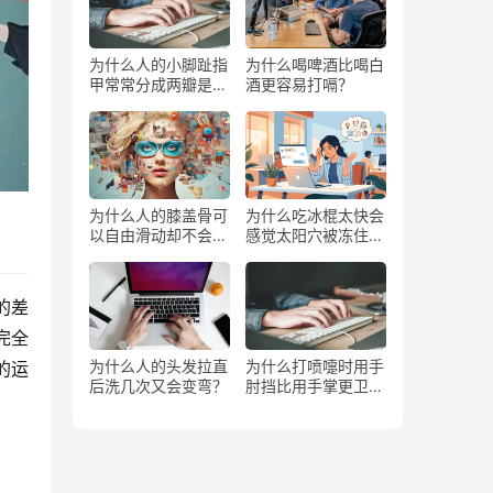
为什么人的小脚趾指
为什么喝啤酒比喝白
甲常常分成两瓣是返
酒更容易打嗝？
祖吗？
为什么人的膝盖骨可
为什么吃冰棍太快会
以自由滑动却不会掉
感觉太阳穴被冻住了
下来？
一样？
的差
完全
为什么人的头发拉直
为什么打喷嚏时用手
的运
后洗几次又会变弯？
肘挡比用手掌更卫
生？