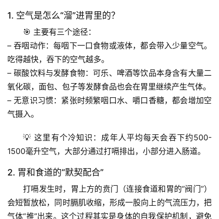
1. 空气是怎么“溜”进胃里的？
🎯 主要有三个途径：
– 
吞咽动作
：每咽下一口食物或液体，都会带入少量空气。
吃得越快，吞下的空气越多。
– 
碳酸饮料与发酵食物
：可乐、啤酒等饮品本身含有大量二
氧化碳，面包、包子等发酵食品也会在胃里继续产生气体。
– 
无意识习惯
：紧张时频繁咽口水、嚼口香糖，都会增加空
气摄入。
💡 这里有个冷知识：成年人平均每天会吞下约
500-
1500毫升
空气，大部分通过打嗝排出，小部分进入肠道。
2. 胃和食道的“默契配合”
打嗝发生时，胃上方的贲门（连接食道和胃的“阀门”）
会短暂放松，同时膈肌收缩，形成一股向上的气流压力，把
气体“推”出来。这个过程其实是身体的自我保护机制，避免