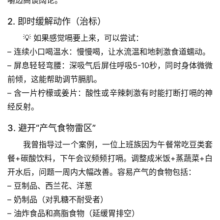
嚼边高谈阔论。
列
表
2. 即时缓解动作（治标）
💡 如果感觉嗝要上来，可以尝试：
自
– 
连续小口喝温水
：慢慢喝，让水流温和地刺激食道蠕动。
然
– 
屏息轻轻弯腰
：深吸气后屏住呼吸
5-10秒
，同时身体微微
万
前倾，这能帮助调节膈肌。
物
– 
含一片柠檬或姜片
：酸性或辛辣刺激有时能打断打嗝的神
经反射。
人
体
3. 避开“产气食物雷区”
奥
我曾指导过一个案例，一位上班族因为午餐常吃
豆类套
秘
餐+碳酸饮料
，下午会议频频打嗝。调整成
米饭+蒸蔬菜+白
开水
后，问题一周内大幅改善。容易产气的食物包括：
历
史
– 豆制品、西兰花、洋葱
档
– 奶制品（对乳糖不耐受者）
案
– 油炸食品和高脂食物（延缓胃排空）