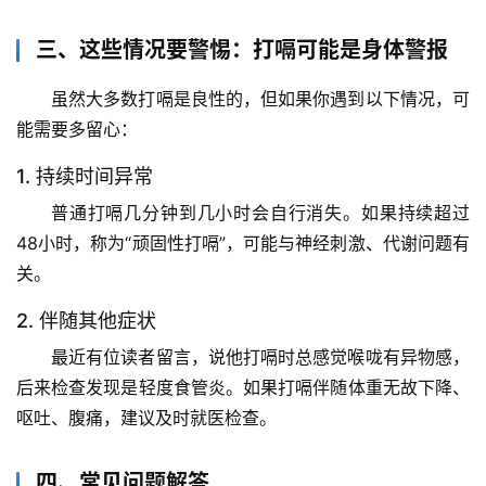
宇
三、这些情况要警惕：打嗝可能是身体警报
宙
天
虽然大多数打嗝是良性的，但如果你遇到以下情况，可
文
能需要多留心：
生
1. 持续时间异常
活
普通打嗝几分钟到几小时会自行消失。如果
持续超过
科
48小时
，称为“顽固性打嗝”，可能与神经刺激、代谢问题有
学
关。
科
2. 伴随其他症状
技
最近有位读者留言，说他打嗝时总感觉喉咙有异物感，
前
沿
后来检查发现是轻度食管炎。如果打嗝伴随
体重无故下降、
呕吐、腹痛
，建议及时就医检查。
心
理
四、常见问题解答