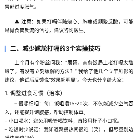
胃部过度胀气。
⚠️ 注意：如果打嗝伴随
烧心、胸痛或频繁反酸
，可能
是胃食管反流的信号，建议咨询医生。
二、减少尴尬打嗝的3个实操技巧
上个月有个粉丝问我：“展哥，商务饭局上老打嗝太尴
尬了，有没有立刻缓解的方法？” 我给了他几个立竿见影的
建议，他试后反馈说“效果超明显”。今天也分享给大家：
1. 调整进食习惯（治本）
– 
慢嚼细咽
：每口饭咀嚼
15-20次
，不仅能减少空气吞
首
页
入，还能提升饱腹感，帮助控制体重。
– 
小口喝水
：避免用吸管喝饮料，直接用杯子小口抿。
专
– 
吃饭时少说话
：我知道聚餐热闹很难（笑），但尽量别边
题