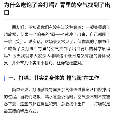
为什么吃饱了会打嗝？胃里的空气找到了出
口
朋友们，不知道你们有没有过这种尴尬：一顿美餐后正
想放松，结果一个响亮的“嗝——”就冲了出来，自己都吓了
一跳（笑）。说实话，这场景太常见了，但你真的了解
为什
么吃饱了会打嗝？胃里的空气找到了出口
背后的科学原理
吗？今天我就带大家深入聊聊这个既日常又有趣的身体现
象，并分享几个实用小技巧，让你轻松应对。
一、打嗝：其实是身体的“排气阀”在工作
简单来说，打嗝就是胃里多余气体通过食道从口腔排出
的过程。当我们吃饭、喝水甚至说话时，空气会不知不觉被
吞下去，这些气体在胃里积聚，总要找个出口——打嗝就是
最直接的释放方式。