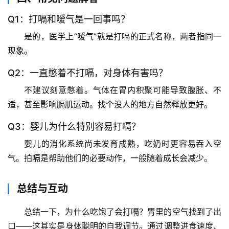
驿
站
Q1：打嗝和嗳气是一回事吗？
是的，医学上“嗳气”就是打嗝的正式名称，两者指同一
辟
现象。
谣
求
Q2：一直憋着不打嗝，对身体有害吗？
真
不建议刻意憋着
。气体在胃内积聚可能导致腹胀、不
适，甚至影响膈肌运动。找个没人的地方自然释放更好。
Q3：婴儿为什么特别容易打嗝？
婴儿的消化系统尚未发育成熟，吃奶时更容易吞入空
气。拍嗝是帮助他们的必要动作，一般随着成长会减少。
总结与互动
总结一下，
为什么吃饱了会打嗝？胃里的空气找到了出
口
——这其实是身体聪明的自我调节。通过调整进食速度、