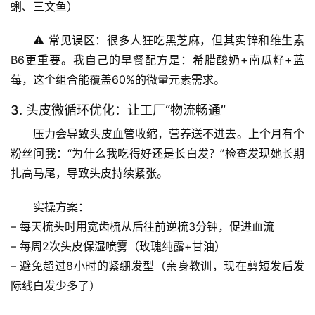
蜊、三文鱼）
⚠️ 
常见误区
：很多人狂吃黑芝麻，但其实
锌和维生素
B6
更重要。我自己的早餐配方是：希腊酸奶+南瓜籽+蓝
莓，这个组合能覆盖60%的微量元素需求。
首
页
3. 头皮微循环优化：让工厂“物流畅通”
压力会导致头皮血管收缩，营养送不进去。上个月有个
专
粉丝问我：“为什么我吃得好还是长白发？”检查发现她长期
题
扎高马尾，导致头皮持续紧张。
列
表
实操方案
：
– 每天梳头时用
宽齿梳从后往前逆梳
3分钟，促进血流
自
– 每周2次
头皮保湿喷雾
（玫瑰纯露+甘油）
然
– 避免超过8小时的紧绷发型（亲身教训，现在剪短发后发
万
际线白发少多了）
物