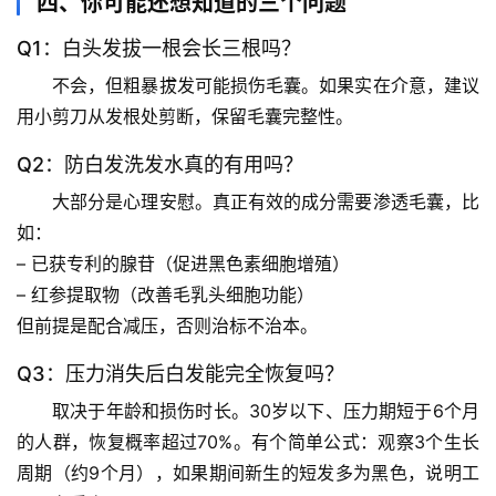
四、你可能还想知道的三个问题
学
Q1：白头发拔一根会长三根吗？
科
不会
，但粗暴拔发可能损伤毛囊。如果实在介意，建议
技
用
小剪刀从发根处剪断
，保留毛囊完整性。
前
沿
Q2：防白发洗发水真的有用吗？
大部分是心理安慰。真正有效的成分需要
渗透毛囊
，比
心
如：
理
– 已获专利的
腺苷
（促进黑色素细胞增殖）
驿
– 
红参提取物
（改善毛乳头细胞功能）
站
但前提是配合减压，否则治标不治本。
辟
Q3：压力消失后白发能完全恢复吗？
谣
取决于年龄和损伤时长
。30岁以下、压力期短于6个月
求
的人群，恢复概率超过70%。有个简单公式：观察
3个生长
真
周期（约9个月）
，如果期间新生的短发多为黑色，说明工