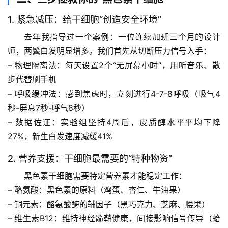
1. 紧急减压：给干细胞“创造安全环境”
去年我指导过一个案例：一位连续加班三个月的设计
师，两鬓白发明显增多。我们首先从
切断压力信号
入手：
– 
物理隔离法
：每天设置2个“无屏幕小时”，用听音乐、散
步代替刷手机
– 
呼吸缓冲法
：感到焦虑时，立刻进行4-7-8呼吸（吸气4
秒-屏息7秒-呼气8秒）
– 
数据佐证
：实验组坚持4周后，皮质醇水平平均下降
27%，新生白发速度减缓41%
2. 营养支援：干细胞最需要的“特种物资”
黑色素干细胞需要特定营养素才能稳定工作：
– 
酪氨酸
：黑色素的原料（鸡蛋、杏仁、牛油果）
– 
铜元素
：酪氨酸酶的辅因子（黑巧克力、芝麻、腰果）
– 
维生素B12
：维持神经髓鞘健康，间接影响信号传导（蛤