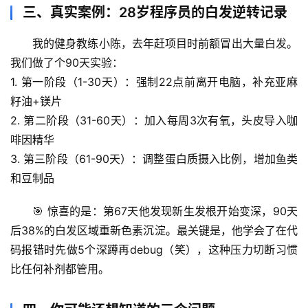
人
三、真实案例：28岁程序员的白发逆转记录
体
我的健身教练小陈，去年赶项目时前额冒出大量白发。
奥
秘
我们做了个
90天实验
：
1. 
第一阶段（1-30天）
：强制22点前离开电脑，补充亚麻
历
籽油+镁片
史
2. 
第二阶段（31-60天）
：加入每周3次有氧，头皮导入咖
档
啡因精华
案
3. 
第三阶段（61-90天）
：调整蛋白质摄入比例，增加鱼类
和豆制品
宇
宙
🎯 
惊喜的是
：第67天他发现新生发根开始变深，90天
天
后
38%的白发区域重新色素沉淀
。最关键是，他学会了在代
文
码报错时先做5个深蹲再debug（笑），这种压力切断习惯
比任何补剂都管用。
生
活
科