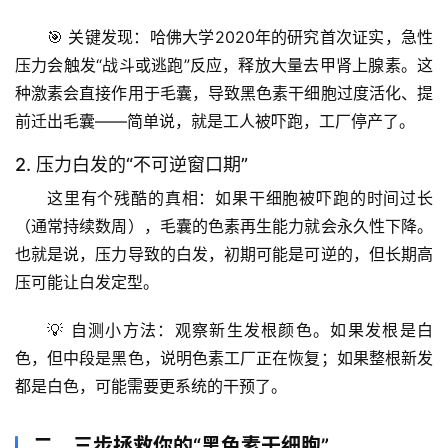
🎯 
关键发现
：哈佛大学2020年的研究首次证实，急性
压力会触发“战斗或逃跑”反应，释放大量去甲肾上腺素。这
种激素会直接作用于毛囊，导致黑色素干细胞过度活化、提
前迁出毛囊——简单说，就是
工人被吓跑，工厂停产了
。
2. 压力白发的“不可逆窗口期”
这里有个残酷的真相：如果干细胞被吓跑的时间过长
（通常持续数周），毛囊的色素再生能力就会永久性下降。
也就是说，
压力导致的白发，初期可能是可逆的，但长期高
压可能让白发定型
。
💡 
自测小方法
：观察新生发根颜色。如果发根是白
色，但中段是黑色，说明色素工厂正在恢复；如果整根新发
都是白色，可能需要更系统的干预了。
二、三步拯救你的“黑色素干细胞”