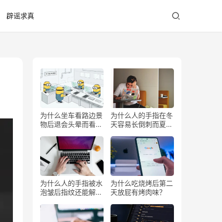
辟谣求真
为什么坐车看路边景
为什么人的手指在冬
物后退会头晕而看前
天容易长倒刺而夏天
方不会？
少？
为什么人的手指被水
为什么吃烧烤后第二
泡皱后指纹还能解锁
天放屁有烤肉味？
手机？