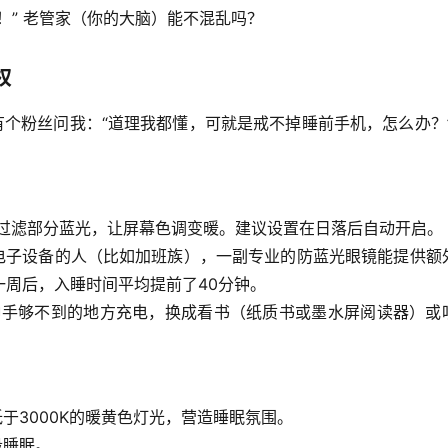
！” 老管家（你的大脑）能不混乱吗？
权
有个粉丝问我：“道理我都懂，可就是戒不掉睡前手机，怎么办？”
过滤部分蓝光，让屏幕色调变暖。建议设置在日落后自动开启。
电子设备的人（比如加班族），一副专业的防蓝光眼镜能提供额
一周后，入睡时间平均提前了
40分钟
。
伸手够不到的地方充电，换成看书（纸质书或墨水屏阅读器）或
于3000K的暖黄色灯光，营造睡眠氛围。
段睡眠。