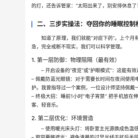
的灯，还告诉管家：“太阳出来了，别安排休息了
二、三步实操法：夺回你的睡眠控制
知道了原理，我们就能“对症下药”。上个月
急，完全戒断不现实，我们可以科学管理。
1. 第一层防御：物理阻隔（最有效）
– 
开启设备的“夜览”或“护眼模式”
：这能有效
– 
佩戴防蓝光眼镜
：对于需要长时间在夜间使用
护。我曾指导过一个案例，一位设计师坚持佩戴
– 
终极大招：睡前1小时“电子宵禁”
 把手机放在
客、轻音乐。
2. 第二层优化：环境营造
– 
使用暖光床头灯
：将卧室主光源换成色温低
– 
窗帘要够遮光
：避免清晨的过早光线干扰后半