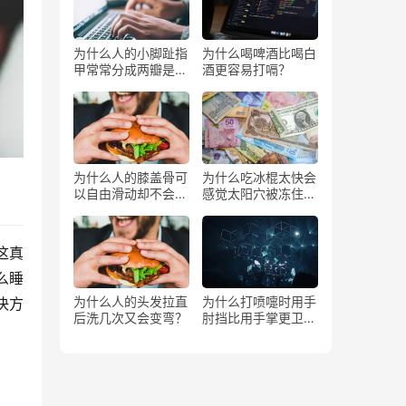
为什么人的小脚趾指
为什么喝啤酒比喝白
甲常常分成两瓣是返
酒更容易打嗝？
祖吗？
为什么人的膝盖骨可
为什么吃冰棍太快会
以自由滑动却不会掉
感觉太阳穴被冻住了
下来？
一样？
这真
么睡
为什么人的头发拉直
为什么打喷嚏时用手
决方
后洗几次又会变弯？
肘挡比用手掌更卫
生？