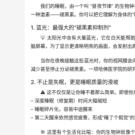
我们的睡眠，由一个叫 
“昼夜节律”
 的生物
一种激素——
褪黑素
。你可以把它理解为身体的“
1. 蓝光：最强大的“褪黑素抑制剂”
💡 太阳光中含有大量蓝光，它在白天能
脑屏幕，为了显示更清晰明亮的画面，会发射出
当你在夜晚接触这些蓝光时，你的视网膜会向
减少甚至停止分泌褪黑素
。一项哈佛医学院的研
2. 不止是失眠，更是睡眠质量的滑坡
⚠️ 这不仅仅是让你睡不着那么简单。即使
– 
深度睡眠（修复期）时间大幅缩短
– 睡眠碎片化，容易中途醒来
– 第二天醒来依然感觉疲惫，形成“睡了个假觉”
🎯 
这里有个生活化比喻
：你的生物钟就像