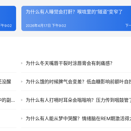
为什么有人睡觉会打鼾？喉咙里的“隧道”变窄了
午9:02
2026年4月17日 下午9:02
下
为什么冬天嘴唇干裂时涂唇膏会有刺痛感？
还没醒
为什么饿的时候脾气会变差？低血糖影响前额叶自
为什么睡觉时大脑会做梦？它是记忆巩固过程中的副产品
为什么有人打嗝时耳朵会嗡嗡响？压力传到咽鼓管