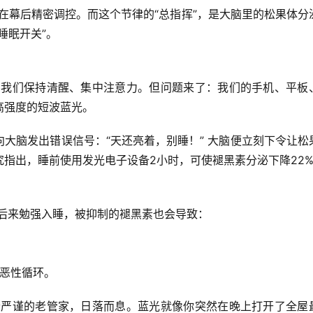
钟在幕后精密调控。而这个节律的“总指挥”，是大脑里的松果体分
睡眠开关”。
帮助我们保持清醒、集中注意力。但问题来了：我们的手机、平板
高强度的短波蓝光
。
大脑发出错误信号：“天还亮着，别睡！” 大脑便立刻下令让松
究指出，睡前使用发光电子设备2小时，可使褪黑素分泌下降
22
你后来勉强入睡，被抑制的褪黑素也会导致：
的恶性循环。
个严谨的老管家，日落而息。蓝光就像你突然在晚上打开了全屋