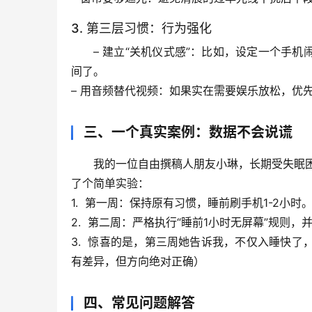
3. 第三层习惯：行为强化
– 
建立“关机仪式感”
：比如，设定一个手机
间了。
– 
用音频替代视频
：如果实在需要娱乐放松，优
三、一个真实案例：数据不会说谎
我的一位自由撰稿人朋友小琳，长期受失眠困
了个简单实验：
1.  
第一周
：保持原有习惯，睡前刷手机1-2小时
2.  
第二周
：严格执行“睡前1小时无屏幕”规则，
3.  
惊喜的是
，第三周她告诉我，不仅入睡快了，
有差异，但方向绝对正确）
四、常见问题解答