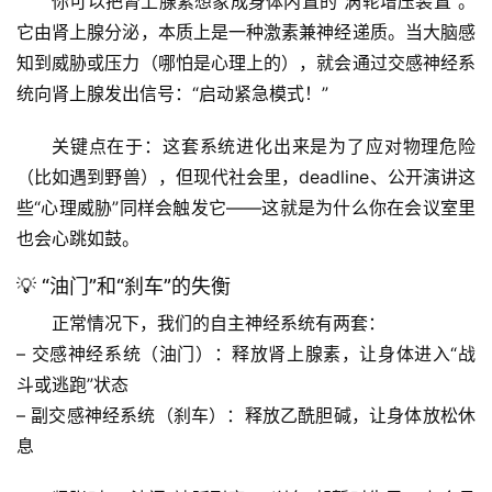
你可以把肾上腺素想象成身体内置的“涡轮增压装置”。
它由肾上腺分泌，本质上是一种激素兼神经递质。当大脑感
知到威胁或压力（哪怕是心理上的），就会通过交感神经系
统向肾上腺发出信号：“启动紧急模式！”
关键点在于
：这套系统进化出来是为了应对物理危险
（比如遇到野兽），但现代社会里，deadline、公开演讲这
些“心理威胁”同样会触发它——这就是为什么你在会议室里
也会心跳如鼓。
💡 “油门”和“刹车”的失衡
正常情况下，我们的自主神经系统有两套：
– 
交感神经系统
（油门）：释放肾上腺素，让身体进入“战
斗或逃跑”状态
– 
副交感神经系统
（刹车）：释放乙酰胆碱，让身体放松休
息