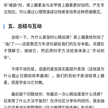
非“威胁”时，肾上腺素会与去甲肾上腺素更好协同，产生专
注效应。可以通过
心理预演成功场景
来培养这种思维模式。
五、总结与互动
总结一下，
为什么紧张时心跳加速？肾上腺素给你加了
“油门”
——这是数百万年进化留给我们的生存本能。关键在
于理解它、接纳它，然后用科学方法给身体装上“手动刹
车”。
不得不说的是，适度的紧张其实能提升表现（这就是为
什么截止日期前效率最高）。我们的目标不是消除肾上腺
素，而是学会与它共舞。
最后留个问题给你
：你最近一次心跳加速是什么场景？
后来用了什么方法平复的？在评论区分享你的经历，我会抽
三位读者送出我整理的《压力管理实操手册》电子版！