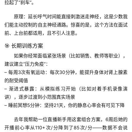
拉起了“刹车”。
历
原理
：延长呼气时间能直接刺激迷走神经，这是少数我
史
们能主动控制的自主神经通路。惊喜的是，这个方法在面试
档
案
前、上台前都适用，且不引人注意。
🎯 长期训练方案
宇
如果你经常面临紧张场景（比如销售、教师等职业），
宙
天
建议建立“压力免疫”：
文
– 
每周3次有氧运动
：每次30分钟，能提升身体对肾上腺素
的耐受阈值
生
– 
渐进式暴露
：从模拟练习开始（比如对着手机录像演
活
讲），逐步过渡到小范围真实场景
科
– 
睡前冥想5分钟
：坚持21天，你的静息心率会有可见下降
学
去年我帮助一位直播新手用这套组合方案，6周后她的
科
开播前心率从
110+次/分降到了85次/分
——数据不会说
技