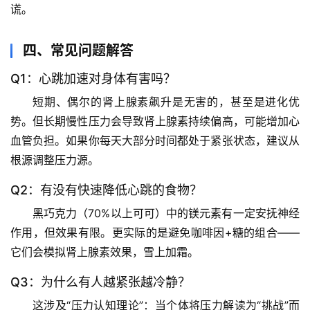
谎。
前
沿
四、常见问题解答
心
Q1：心跳加速对身体有害吗？
理
短期、偶尔的肾上腺素飙升是无害的，甚至是进化优
驿
站
势。但
长期慢性压力
会导致肾上腺素持续偏高，可能增加心
血管负担。如果你每天大部分时间都处于紧张状态，建议从
辟
根源调整压力源。
谣
Q2：有没有快速降低心跳的食物？
求
真
黑巧克力（70%以上可可）中的镁元素有一定安抚神经
作用，但效果有限。更实际的是
避免咖啡因+糖
的组合——
它们会模拟肾上腺素效果，雪上加霜。
Q3：为什么有人越紧张越冷静？
这涉及“压力认知理论”：当个体将压力解读为“挑战”而