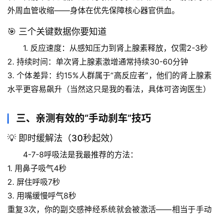
外周血管收缩——身体在优先保障核心器官供血。
首
页
🎯 三个关键数据你要知道
1. 
反应速度
：从感知压力到肾上腺素释放，仅需
2-3秒
专
2. 
持续时间
：单次肾上腺素激增通常持续
30-60分钟
题
3. 
个体差异
：约15%人群属于“高反应者”，他们的肾上腺素
列
表
水平更容易飙升（当然这只是我的看法，具体可咨询医生）
自
三、亲测有效的“手动刹车”技巧
然
万
💡 即时缓解法（30秒起效）
物
4-7-8呼吸法
是我最推荐的方法：
1. 用鼻子吸气4秒
人
2. 屏住呼吸7秒
体
3. 用嘴缓慢呼气8秒
奥
重复3次，你的副交感神经系统就会被激活——相当于手动
秘