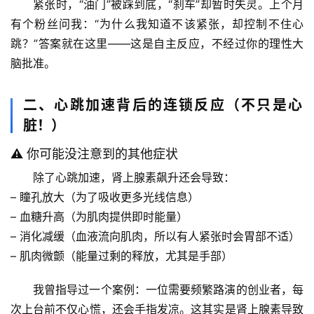
紧张时，“油门”被踩到底，“刹车”却暂时失灵。上个月
有个粉丝问我：“为什么我知道不该紧张，却控制不住心
跳？”答案就在这里——这是
自主反应
，不经过你的理性大
脑批准。
二、心跳加速背后的连锁反应（不只是心
脏！）
⚠️ 你可能没注意到的其他症状
除了心跳加速，肾上腺素飙升还会导致：
– 
瞳孔放大
（为了吸收更多光线信息）
– 
血糖升高
（为肌肉提供即时能量）
– 
消化减缓
（血液流向肌肉，所以有人紧张时会胃部不适）
– 
肌肉微颤
（能量过剩的释放，尤其是手部）
我曾指导过一个案例：一位需要频繁路演的创业者，每
次上台前不仅心慌，还会手指发凉。这其实是肾上腺素导致