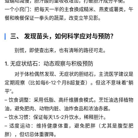
道蠕动减慢，胆汁酸的重吸收增加，打破胆汁成分平衡。
专
题
一个小窍门
：把每天一半的主食换成糙米、燕麦或薯类，午
列
餐和晚餐保证一拳头的蔬菜，改变立竿见影。
表
三、 发现苗头，如何科学应对与预防？
自
然
别慌，即使查出来，也有清晰的路径可走。
万
物
1. 无症状结石：动态观察与积极预防
对于体检偶然发现、无症状的胆结石，主流医学建议是
人
定期观察（比如每6-12个月B超复查）。但这不意味着“躺
体
平”。
奥
– 
饮食调整
：采用
低脂、高纤维
膳食模式。烹饪油选择植物
秘
油，避免肥肉、动物内脏、油炸食品和浓油赤酱。
– 
饮水习惯
：保证每天1.5-2升饮水，稀释胆汁。
历
史
– 
适度运动
：维持健康体重，避免肥胖（尤其是腹型肥
档
胖），但切忌体重骤降。