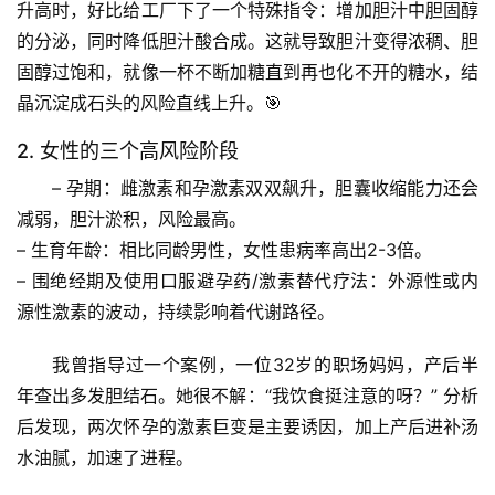
升高时，好比给工厂下了一个特殊指令：
增加胆汁中胆固醇
的分泌，同时降低胆汁酸合成
。这就导致胆汁变得浓稠、胆
固醇过饱和，就像一杯不断加糖直到再也化不开的糖水，结
晶沉淀成石头的风险直线上升。🎯
2. 女性的三个高风险阶段
– 
孕期
：雌激素和孕激素双双飙升，胆囊收缩能力还会
减弱，胆汁淤积，风险最高。
– 
生育年龄
：相比同龄男性，女性患病率高出2-3倍。
– 
围绝经期及使用口服避孕药/激素替代疗法
：外源性或内
源性激素的波动，持续影响着代谢路径。
我曾指导过一个案例，一位32岁的职场妈妈，产后半
年查出多发胆结石。她很不解：“我饮食挺注意的呀？” 分析
后发现，
两次怀孕的激素巨变是主要诱因
，加上产后进补汤
水油腻，加速了进程。