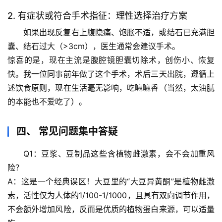
案
2. 有症状或符合手术指征：理性选择治疗方案
宇
如果出现反复右上腹隐痛、饱胀不适，或结石已充满胆
宙
囊、结石过大（>3cm），医生通常会建议手术。
天
惊喜的是
，现在主流是腹腔镜胆囊切除术，创伤小、恢复
文
快。我一位同事前年做了这个手术，术后三天出院，遵循上
述饮食原则，现在生活毫无影响，吃嘛嘛香（当然，太油腻
生
的本能也不爱吃了）。
活
科
学
四、 常见问题集中答疑
Q1：豆浆、豆制品这些含植物雌激素，会不会加重风
科
险？
技
前
A：这是一个经典误区！大豆里的“大豆异黄酮”是植物雌激
沿
素，活性仅为人体的1/100-1/1000，且具有双向调节作用，
不会额外增加风险，反而是优质的植物蛋白来源，可以适量
心