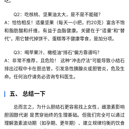
吃。
理
驿
Q2：吃核桃、坚果油太大，是不是不能碰？
站
A：恰恰相反！适量坚果（每天一小把，约20克）富含不饱
和脂肪酸和纤维，有益于血脂健康。关键在于“适量”和“替
辟
代”，用它替代掉饼干、蛋糕等不健康零食，是加分项。
谣
求
Q3：喝苹果汁、橄榄油“排石”偏方靠谱吗？
真
A：
非常不推荐，且危险！
 这种“冲击疗法”可能导致小结石
排出过程中卡在胆总管，引发急性胰腺炎或胆管炎，危及生
命。任何治疗请务必咨询专科医生。
五、 总结一下
总而言之，
为什么胆结石更容易找上女性，雌激素影响
胆固醇代谢
 是贯穿始终的生理基础。但我们完全可以通过
理解激素波动期（如孕期、更年期）、建立规律均衡的饮食