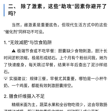
二、 除了激素，这些“助攻”因素你避开了
吗？
当然，雌激素是重要底色，但现代生活方式中的这些
“催化剂”同样功不可没。
1. “无效减肥”与饮食陷阱
⚠️ 极端节食或不吃早餐：胆囊缺少食物刺激，胆汁长
时间淤积浓缩，极易形成结石。上个月有个粉丝问我，她为
了快速瘦身，每天跳过早餐，结果半年后查出了泥沙样结
石。
💡 
实操建议
：规律三餐，早餐尤其重要，哪怕是一小杯牛
奶、一个鸡蛋，都能有效刺激胆囊排空。
首
2. 膳食纤维摄入不足
页
精细米面为主，蔬菜水果和全谷物吃得少，这会导致肠