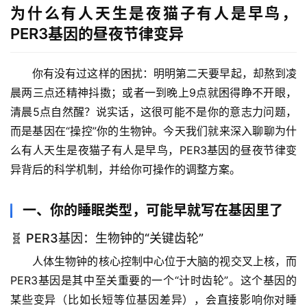
为什么有人天生是夜猫子有人是早鸟，
PER3基因的昼夜节律变异
你有没有过这样的困扰：明明第二天要早起，却熬到凌
晨两三点还精神抖擞；或者一到晚上9点就困得睁不开眼，
清晨5点自然醒？说实话，这很可能不是你的意志力问题，
而是基因在“操控”你的生物钟。今天我们就来深入聊聊
为什
么有人天生是夜猫子有人是早鸟，PER3基因的昼夜节律变
异
背后的科学机制，并给你可操作的调整方案。
一、你的睡眠类型，可能早就写在基因里了
🧬 PER3基因：生物钟的“关键齿轮”
人体生物钟的核心控制中心位于大脑的视交叉上核，而
PER3基因
是其中至关重要的一个“计时齿轮”。这个基因的
某些变异（比如长短等位基因差异），会直接影响你对睡