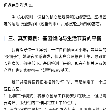
人
但避免剧烈运动。
体
奥
🎯 
核心原则
：调整的核心是
规律
和
光线管理
。坚持固
秘
定的睡眠-觉醒时间（包括周末），是稳定生物钟的基石。
历
三、真实案例：基因倾向与生活节奏的平衡
史
档
我曾指导过一个案例，一位自由插画师小琳，是典型的
案
“夜猫子”。她深夜灵感迸发，但客户会议总在上午，导致她
长期痛苦、效率低下。基因检测（是的，现在有相关消费级
宇
产品）也证实她携带了短型PER3基因。
宙
天
我们并没有强行把她扭转为“早鸟”，而是制定了一个
适
文
应性方案
：
1.  
协商工作模式
：将核心创意工作仍安排在晚上，但把需
生
活
要沟通、事务性的工作固定在上午10点后。
科
2.  
设立“仪式性早起”
：每天固定8点起床，用强光照射+轻