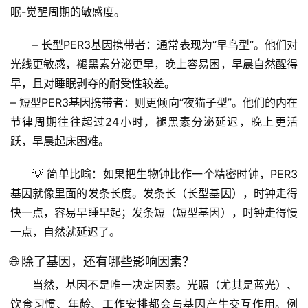
眠-觉醒周期的敏感度。
– 
长型PER3基因携带者
：通常表现为“早鸟型”。他们对
光线更敏感，褪黑素分泌更早，晚上容易困，早晨自然醒得
早，且对睡眠剥夺的耐受性较差。
– 
短型PER3基因携带者
：则更倾向“夜猫子型”。他们的内在
节律周期往往超过24小时，褪黑素分泌延迟，晚上更活
跃，早晨起床困难。
💡 
简单比喻
：如果把生物钟比作一个精密时钟，PER3
基因就像里面的发条长度。发条长（长型基因），时钟走得
快一点，容易早睡早起；发条短（短型基因），时钟走得慢
一点，自然就延迟了。
🌐 除了基因，还有哪些影响因素？
当然，基因不是唯一决定因素。
光照（尤其是蓝光）、
饮食习惯、年龄、工作安排
都会与基因产生交互作用。例