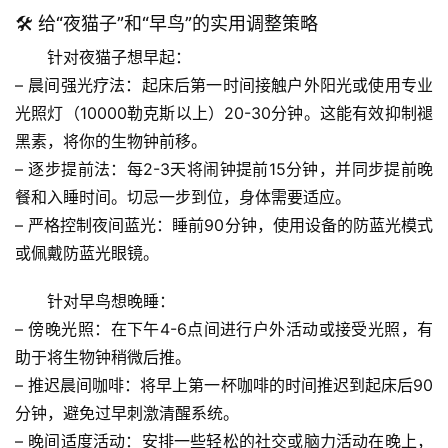
🛠️ 给“夜猫子”和“早鸟”的实用调整策略
针对夜猫子想早起：
– 
晨间强光疗法
：起床后第一时间接触户外阳光或使用专业
光照灯（10000勒克斯以上）20-30分钟。这能有效抑制褪
首
黑素，将你的生物钟前移。
页
– 
逐步提前法
：
每2-3天将闹钟提前15分钟
，并同步提前晚
餐和入睡时间。切忌一步到位，身体需要适应。
专
– 
严格控制夜间蓝光
：睡前90分钟，使用设备的防蓝光模式
题
或佩戴防蓝光眼镜。
列
表
针对早鸟想晚睡：
– 
傍晚光照
：在下午4-6点间进行户外活动或接受光照，有
自
然
助于将生物钟稍微后推。
万
– 
推迟晨间咖啡
：将早上第一杯咖啡的时间推迟到起床后90
物
分钟，避免过早刺激清醒系统。
– 
晚间适度活动
：安排一些轻松的社交或脑力活动在晚上，