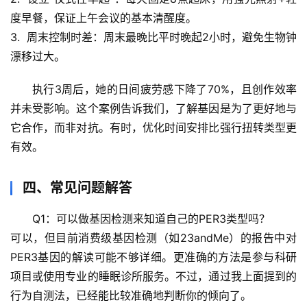
学
度早餐，保证上午会议的基本清醒度。
3.  
周末控制时差
：周末最晚比平时晚起2小时，避免生物钟
科
漂移过大。
技
前
执行3周后，她的日间疲劳感下降了70%，且创作效率
沿
并未受影响
。这个案例告诉我们，
了解基因是为了更好地与
它合作，而非对抗
。有时，优化时间安排比强行扭转类型更
心
有效。
理
驿
站
四、常见问题解答
Q1：可以做基因检测来知道自己的PER3类型吗？
辟
可以，但目前消费级基因检测（如23andMe）的报告中对
谣
求
PER3基因的解读可能不够详细。更准确的方法是参与科研
真
项目或使用专业的睡眠诊所服务。不过，通过我上面提到的
行为自测法，已经能比较准确地判断你的倾向了。