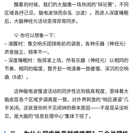
醒着的时候，我们的大脑像一场热闹的“辩论赛”，不同
区域各抒己见，脑电波快而杂乱（β波）。而进入深度睡眠
后，大脑神经元活动变得异常
同步
。
💡 你可以想象一下：
– 
清醒时
：像交响乐团排练前的调音，各种乐器（神经元）
声音独立、频率不一。
– 
深度睡眠时
：指挥家上场，所有乐器（神经元）以相同的
节奏、相同的幅度，整齐划一地演奏一首缓慢、深沉的交响
曲（δ波）。
这种
脑电波慢波活动的同步性
达到极高程度，意味着大
脑皮层各个区域步调高度一致，对外界刺激的“响应通道”几
乎关闭。这就是你听不见闹钟的根本原因——不是耳朵没听
见，是大脑的“信息处理中心”集体下班了。