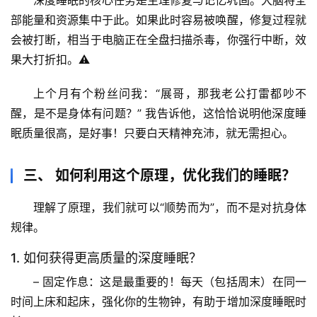
专
深度睡眠的核心任务是
生理修复与记忆巩固
。大脑将全
题
部能量和资源集中于此。如果此时容易被唤醒，修复过程就
列
会被打断，相当于电脑正在全盘扫描杀毒，你强行中断，效
表
果大打折扣。⚠️
自
上个月有个粉丝问我
：“展哥，那我老公打雷都吵不
然
醒，是不是身体有问题？” 我告诉他，这恰恰说明他深度睡
万
眠质量很高，是好事！只要白天精神充沛，就无需担心。
物
三、 如何利用这个原理，优化我们的睡眠？
人
体
理解了原理，我们就可以“顺势而为”，而不是对抗身体
奥
规律。
秘
1. 如何获得更高质量的深度睡眠？
历
– 
固定作息
：这是最重要的！每天（包括周末）在同一
史
时间上床和起床，强化你的生物钟，有助于增加深度睡眠时
档