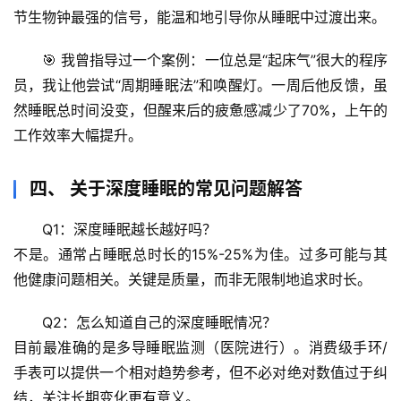
理
节生物钟最强的信号，能温和地引导你从睡眠中过渡出来。
驿
站
🎯 
我曾指导过一个案例
：一位总是“起床气”很大的程序
员，我让他尝试“周期睡眠法”和唤醒灯。一周后他反馈，虽
辟
然睡眠总时间没变，但醒来后的疲惫感减少了70%，上午的
谣
工作效率大幅提升。
求
真
四、 关于深度睡眠的常见问题解答
Q1：深度睡眠越长越好吗？
不是。通常占睡眠总时长的15%-25%为佳。过多可能与其
他健康问题相关。关键是质量，而非无限制地追求时长。
Q2：怎么知道自己的深度睡眠情况？
目前最准确的是多导睡眠监测（医院进行）。消费级手环/
手表可以提供一个相对趋势参考，但不必对绝对数值过于纠
结，关注长期变化更有意义。