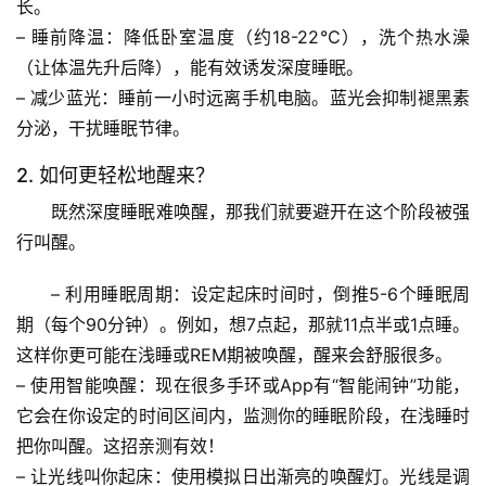
案
长。
– 
睡前降温
：降低卧室温度（约18-22℃），洗个热水澡
宇
（让体温先升后降），能有效诱发深度睡眠。
宙
– 
减少蓝光
：睡前一小时远离手机电脑。蓝光会抑制褪黑素
天
分泌，干扰睡眠节律。
文
2. 如何更轻松地醒来？
生
既然深度睡眠难唤醒，那我们就要避开在这个阶段被强
活
行叫醒。
科
学
– 
利用睡眠周期
：设定起床时间时，倒推5-6个睡眠周
期（每个90分钟）。例如，想7点起，那就11点半或1点睡。
科
这样你更可能在浅睡或REM期被唤醒，醒来会舒服很多。
技
– 
使用智能唤醒
：现在很多手环或App有“智能闹钟”功能，
前
它会在你设定的时间区间内，监测你的睡眠阶段，在浅睡时
沿
把你叫醒。这招亲测有效！
– 
让光线叫你起床
：使用模拟日出渐亮的唤醒灯。光线是调
心