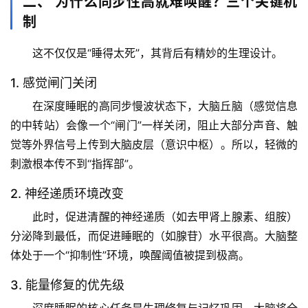
二、 为什么同步性高就难唤醒？三个关键机
制
这不仅仅是“睡得太死”，其背后有精妙的生理设计。
1. 感觉闸门关闭
在深度睡眠的高同步慢波状态下，大脑丘脑（感觉信息
的中转站）会像一个“闸门”一样关闭，阻止大部分声音、触
觉等外界信号上传到大脑皮层（意识中枢）。所以，轻微的
刺激根本传不到“指挥部”。
2. 神经递质环境改变
此时，促进清醒的神经递质（如去甲肾上腺素、组胺）
分泌降到最低，而促进睡眠的（如腺苷）水平很高。大脑整
首
体处于一个“抑制性”环境，唤醒阈值被提到极高。
页
3. 能量修复的优先级