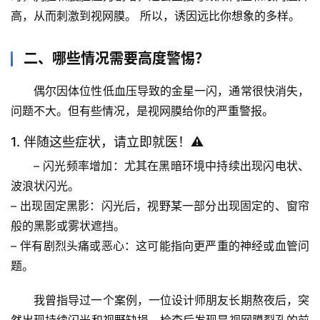
高，从而刺激到视网膜。
 所以，诱因远比你想象的多样。
二、哪些情况需要高度警惕？
偶尔因体位性低血压导致的金星一闪，通常很快消失，
问题不大。但有些情况，是视网膜给你的严重警报。
1. 伴随这些症状，请立即就医！⚠️
– 
闪光频率增加
：尤其在黑暗环境中持续出现闪电状、
波浪状闪光。
– 
出现固定黑影
：闪光后，视野某一部分出现固定的、窗帘
般的黑影或雾状遮挡。
– 
伴有剧烈头痛或恶心
：这可能指向更严重的神经或血管问
题。
我曾指导过一个案例，一位设计师朋友长期熬夜后，突