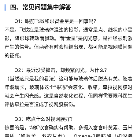
沿
四、常见问题集中解答
Q1：眼前飞蚊和眼冒金星是一回事吗？
心
不是。飞蚊症是玻璃体混浊的投影，通常是点、线状的小黑
理
驿
影，随眼球转动而飘动。而“金星”是闪光感，是神经被刺激
站
产生的信号。但两者有时会相继出现，都可能是视网膜问题
的征兆。
辟
谣
Q2：最近没受撞击，却频繁闪光，为什么？
求
（当然这只是我的看法）这可能与玻璃体后脱离有关。随着
真
年龄增长，玻璃体这个“果冻”会液化、收缩，牵拉视网膜时
就会产生闪光感。这是自然老化过程，但同样需要眼科医生
评估牵拉是否造成了视网膜损伤。
Q3：吃点什么对视网膜好？
惊喜的是，均衡饮食确实有帮助。多摄入富含
叶黄素、玉米
黄质
（如菠菜、羽衣甘蓝）、
Omega-3脂肪酸
（如深海