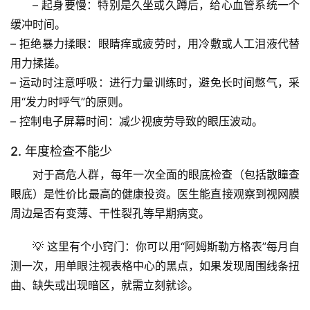
– 
起身要慢
：特别是久坐或久蹲后，给心血管系统一个
历
缓冲时间。
史
档
– 
拒绝暴力揉眼
：眼睛痒或疲劳时，用冷敷或人工泪液代替
案
用力揉搓。
– 
运动时注意呼吸
：进行力量训练时，
避免长时间憋气
，采
宇
用“发力时呼气”的原则。
宙
– 
控制电子屏幕时间
：减少视疲劳导致的眼压波动。
天
文
2. 年度检查不能少
对于高危人群，
每年一次全面的眼底检查
（包括散瞳查
生
眼底）是性价比最高的健康投资。医生能直接观察到视网膜
活
周边是否有变薄、干性裂孔等早期病变。
科
学
💡 
这里有个小窍门
：你可以用“阿姆斯勒方格表”每月自
测一次，用单眼注视表格中心的黑点，如果发现周围线条扭
科
曲、缺失或出现暗区，就需立刻就诊。
技
前