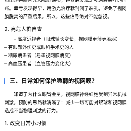
然出现持续闪光和视野缺损，检查后发现是
视网膜裂孔
的前
首
页
兆。幸亏发现得早，用激光治疗就封闭了裂孔，避免了视网
膜脱离的严重后果。所以，这些信号绝对不能忽视。
专
2. 高危人群自查
题
列
– 高度近视者（眼球轴长变长，视网膜更薄更脆弱）
表
– 有眼部外伤史或眼科手术史的人
– 糖尿病患者（易患视网膜病变）
自
– 高血压患者（血管压力变化大）
然
万
三、日常如何保护脆弱的视网膜？
物
知道了
为什么眼冒金星，视网膜神经细胞受到异常机械
人
刺激
，预防的思路就清晰了：
减少一切可能对眼球和视网膜
体
造成不当物理刺激的行为。
奥
秘
1. 改变日常小习惯