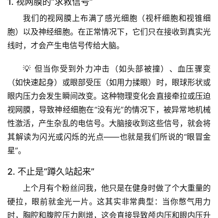
1. 视网膜的“求救信号”
我们的视网膜上布满了感光细胞（视杆细胞和视锥细
胞）以及神经细胞。在正常情况下，它们只在接收到真实光
线时，才会产生电信号传给大脑。
💡 
但当你受到外力冲击（如头部被撞）、血压骤变
（如快速起身）或眼部受压（如用力揉眼）时，眼球形状或
眼内压力会发生瞬间改变。这种物理变化会直接牵拉或压迫
视网膜，导致神经细胞在“没有光”的情况下，被异常地机械
性激活，产生杂乱的电信号。大脑接收到这些信号，就会将
其解读为闪光或闪烁的光点——也就是我们所说的“眼冒金
星”。
2. 不止是“蹲久站起来”
上个月有个粉丝问我，他只是在健身时做了个大重量的
硬拉，眼前就金光一片。这其实非常典型：
当你憋气用力
时，胸腔和腹腔压力剧增，这会直接导致颅内压和眼内压升