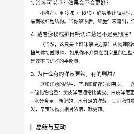
1. 冷冻可以吗？效果会不会更好？
不推荐。❄️ 冷冻（-18℃）确实能让酶
晶刺破细胞结构。当你解冻后，细胞汁液流出，
4. 戴着泳镜或护目镜切洋葱是不是更彻底？
（当然，这只是个趣味解决方案）从物理隔
挡气体接触眼睛。如果你不介意在厨房里的造型
是效率与优雅的平衡嘛。
3. 为什么有的洋葱更辣，有的则甜？
这和洋葱的品种、产地和储存时间有关。一
– 
硫化物含量
：黄皮洋葱通常比紫皮、白皮洋葱
– 
水分含量
：新鲜的、水分足的洋葱，其刺激性
发，辛辣味物质相对浓缩，就更辣。
总结与互动