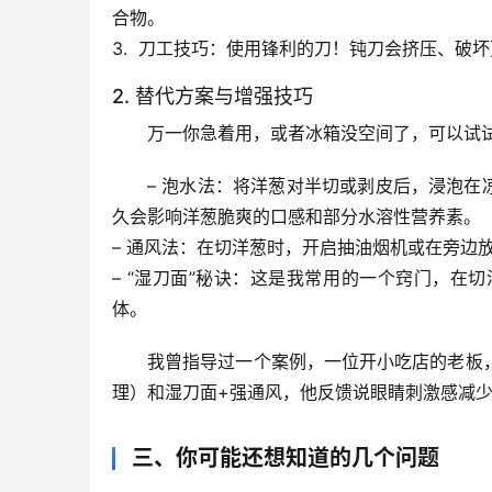
合物。
3.  
刀工技巧
：使用锋利的刀！钝刀会挤压、破坏
2. 替代方案与增强技巧
万一你急着用，或者冰箱没空间了，可以试
– 
泡水法
：将洋葱对半切或剥皮后，浸泡在凉水
久会影响洋葱脆爽的口感和部分水溶性营养素。
– 
通风法
：在切洋葱时，开启抽油烟机或在旁边
– 
“湿刀面”秘诀
：这是我常用的一个窍门，在切
体。
我曾指导过一个案例，一位开小吃店的老板
理）和
湿刀面+强通风
，他反馈说眼睛刺激感减
三、你可能还想知道的几个问题