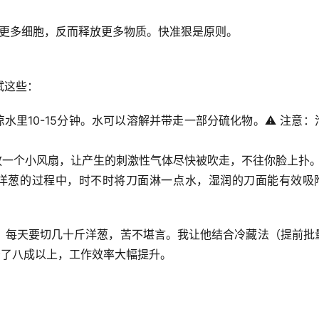
更多细胞，反而释放更多物质。快准狠是原则。
试这些：
里10-15分钟。水可以溶解并带走一部分硫化物。⚠️ 注意：
放一个小风扇，让产生的刺激性气体尽快被吹走，不往你脸上扑
洋葱的过程中，时不时将刀面淋一点水，湿润的刀面能有效吸
，每天要切几十斤洋葱，苦不堪言。我让他结合
冷藏法
（提前批
少了八成以上，工作效率大幅提升。