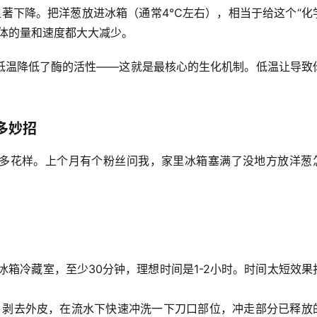
著下降。把洋葱放进冰箱（通常4℃左右），相当于给这个“化
体的量和速度都大大减少。
低温降低了酶的活性
——这就是最核心的生化机制。低温让导致
多妙招
多花样。上个月有个粉丝问我，家里冰箱塞满了没地方放洋葱
冰箱冷藏室，至少
30分钟
，理想时间是
1-2小时
。时间太短效果
，剥去外皮，在
流水下快速冲洗一下刀口部位
，冲走部分已释放