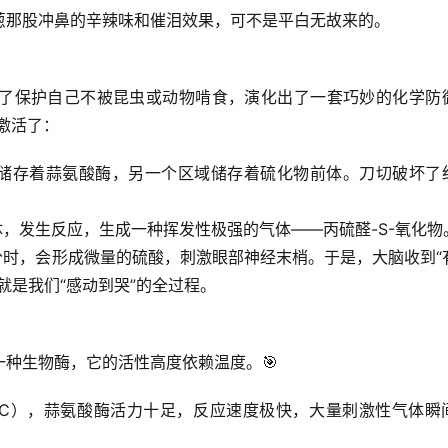
葱那股冲鼻的辛辣味和催泪效果，可不是平白无故来的。
了保护自己不被昆虫或动物啃食，演化出了一套巧妙的化学防
激活了：
储存着
蒜氨酸酶
，另一个区域储存着
硫化物前体
。刀切破坏了
体，发生反应，生成一种挥发性极强的气体——
丙硫醛-S-氧化物
时，会形成微量的硫酸，刺激眼部神经末梢。于是，大脑收到“
就是我们“感动到哭”的全过程。
一种生物酶，它的活性高度依赖温度
。🎯
25℃），蒜氨酸酶活力十足，反应速度极快，大量刺激性气体瞬