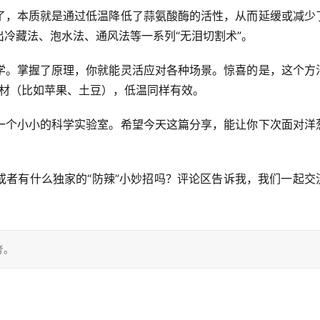
了
，本质就是通过
低温降低了蒜氨酸酶的活性
，从而延缓或减少
冷藏法、泡水法、通风法等一系列“无泪切割术”。
学。掌握了原理，你就能灵活应对各种场景。
惊喜的是
，这个方
的食材（比如苹果、土豆），低温同样有效。
一个小小的科学实验室。希望今天这篇分享，能让你下次面对洋
或者有什么独家的“防辣”小妙招吗？评论区告诉我，我们一起交
考。