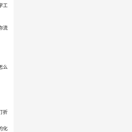
学工
你流
怎么
打折
的化