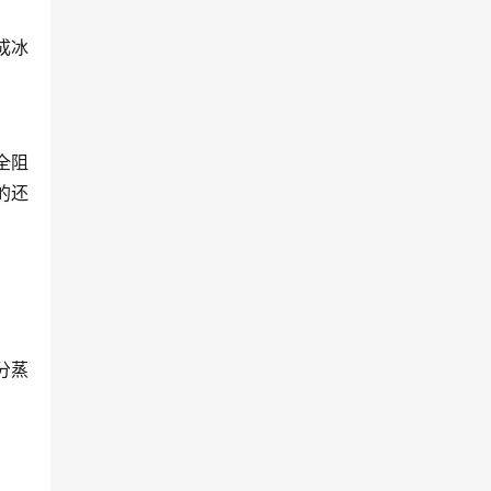
成冰
全阻
的还
分蒸