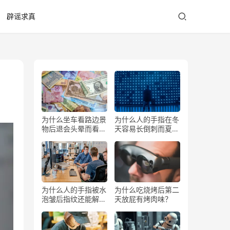
辟谣求真
为什么坐车看路边景
为什么人的手指在冬
物后退会头晕而看前
天容易长倒刺而夏天
方不会？
少？
为什么人的手指被水
为什么吃烧烤后第二
泡皱后指纹还能解锁
天放屁有烤肉味？
手机？