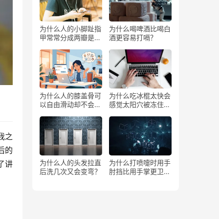
为什么人的小脚趾指
为什么喝啤酒比喝白
甲常常分成两瓣是返
酒更容易打嗝？
祖吗？
为什么人的膝盖骨可
为什么吃冰棍太快会
以自由滑动却不会掉
感觉太阳穴被冻住了
下来？
一样？
我之
后的
为什么人的头发拉直
为什么打喷嚏时用手
了讲
后洗几次又会变弯？
肘挡比用手掌更卫
生？