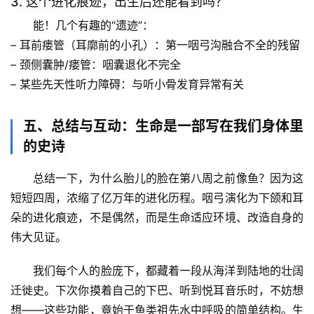
3. 这个进化痕迹，出生后还能看到吗？
能！
几个有趣的“遗迹”
：
– 耳前瘘管（耳廓前的小孔）：第一咽弓沟融合不全的残留
– 颈侧囊肿/瘘管：咽囊退化不完全
– 某些先天性听力障碍：与听小骨发育异常有关
五、总结与互动：生命是一部写在我们身体里
的史诗
总结一下，
为什么胎儿的脸在第八周之前像鱼
？因为这
短短四周，浓缩了亿万年的进化历程。
咽弓演化为下颌和耳
朵的进化痕迹
，不是偶然，而是生命适应环境、改造自身的
伟大见证。
我们每个人的脸庞下，都藏着一段从海洋到陆地的壮阔
迁徙史。下次你摸着自己的下巴、听到悦耳音乐时，不妨想
想——这些功能，竟始于鱼类祖先水中呼吸的简单结构。生