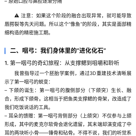
– 原始口腔与鼻腔逐渐分隔
⚠️ 注意：如果这个阶段的融合出现异常，就可能导致
唇腭裂等先天问题。所以这个“像鱼”的阶段，其实是面部精
细构造的精密施工期。
二、咽弓：我们身体里的“进化化石”
1. 第一咽弓的奇幻旅程：从支撑鳃到咀嚼和聆听
我曾指导过一个胚胎学案例，通过3D重建技术清晰展
示了第一咽弓的蜕变：
– 
下颌的诞生
：第一咽弓的腹侧部分（下颌突）生长、融
合，形成下颌骨。这相当于把鱼类支撑鳃的骨架，改造成了
我们吃饭说话的工具。
– 
耳朵的馈赠
：第一咽弓背侧部分（上颌突）不仅参与上颌
形成，其中的
麦克尔软骨
会退化遗留，其末端却演变成了中
耳的两块听小骨——锤骨和砧骨。
不得不说，我们的听觉系