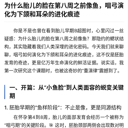
为什么胎儿的脸在第八周之前像鱼，咽弓演
化为下颌和耳朵的进化痕迹
你是不是也曾在看到胎儿早期B超图时，心里闪过一丝
疑惑：
为什么胎儿的脸在第八周之前像鱼
？那隐约的鳃状结
构，其实隐藏着我们人类深埋的进化密码。今天我们就来聊
聊，
咽弓如何演化为下颌和耳朵的进化痕迹
，这不仅是胚胎
发育的奇迹，更是亿万年生命演化的鲜活证据。说实话，我
第一次研究这个课题时，也被这奇妙的“重演律”震撼到了。
一、开篇：从“小鱼脸”到人类面容的蜕变关键
期
1. 胚胎早期的“鱼样阶段”：不止是像，更是同源结构
在怀孕第4到8周，胎儿的面部发育会经历一个被称为
“咽弓期”的关键阶段。🎯 这时，胚胎颈部两侧会出现数对明