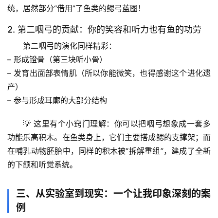
统，居然部分“借用”了鱼类的鳃弓蓝图！
2. 第二咽弓的贡献：你的笑容和听力也有鱼的功劳
第二咽弓的演化同样精彩：
– 形成镫骨（第三块听小骨）
首
– 发育出面部表情肌（所以你能微笑，也得感谢这个进化遗
页
产）
– 参与形成耳廓的大部分结构
专
题
💡 这里有个小窍门理解：你可以把咽弓想象成一套
多
列
功能乐高积木
。在鱼类身上，它们主要搭成鳃的支撑架；而
表
在哺乳动物胚胎中，同样的积木被“拆解重组”，建成了全新
自
的下颌和听觉系统。
然
万
三、从实验室到现实：一个让我印象深刻的案
物
例