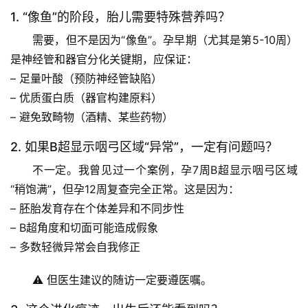
学
1. “像鱼”的阶段，胎儿需要特殊营养吗？
需要，但不是因为“像鱼”
。孕早期（尤其是第5-10周）
科
是神经管和器官分化关键期，应保证：
技
– 足量叶酸（预防神经管缺陷）
前
– 优质蛋白质（器官构建原料）
沿
– 避免致畸物（酒精、某些药物）
心
2. 如果B超显示咽弓区域“异常”，一定有问题吗？
理
不一定。
我曾见过一个案例
，孕7周B超显示咽弓区域
驿
“稍饱满”，但孕12周复查完全正常。这是因为：
站
– 胚胎发育存在个体差异和不同步性
辟
– B超角度和切面可能造成假象
谣
– 多数轻微异常会自我修正
求
真
⚠️ 但医生建议的随访一定要遵医嘱。