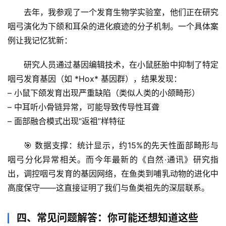
人
去年，我参观了一个发育生物学实验室，他们正在研究
体
咽弓演化为下颌和耳朵的进化痕迹
的分子机制。一个具体案
奥
例让我记忆犹新：
秘
研究人员通过基因编辑技术，在小鼠胚胎中抑制了特定
历
咽弓发育基因（如 *Hox* 基因群），结果发现：
史
– 小鼠下颌发育出现严重缺陷（类似人类的小颌畸形）
档
– 中耳听小骨链异常，可能导致传导性耳聋
案
– 面部融合模式出现“返祖”样特征
宇
🎯 
数据支撑
：统计显示，约15%的先天性面部畸形与
宙
咽弓分化异常相关。而今年最新的《自然·通讯》研究指
天
文
出，调控咽弓发育的基因网络，在鱼类到哺乳动物的进化中
高度保守——这直接证明了我们与鱼类祖先的深层联系。
生
活
四、常见问题解答：你可能还想知道这些
科