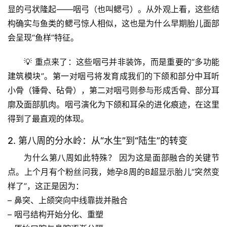
显的弓状隆起——咽弓（也叫鳃弓）。
从外观上看，这些结
构确实与鱼类的鳃弓惊人相似
，这也是为什么早期胎儿面部
会呈现“鱼样”特征。
💡 重点来了：这些咽弓并非装饰，而是重要的“多功能
建筑模块”。第一对咽弓将发育成我们的下颌和部分中耳听
小骨（锤骨、砧骨），第二对咽弓则参与形成舌骨、部分耳
廓及面部肌肉。
咽弓演化为下颌和耳朵的进化痕迹
，在这里
得到了最直观的体现。
2. 第八周的分水岭：从“水生”到“陆生”的转变
为什么第八周如此特殊？
 因为这是面部融合的关键节
点。上个月有个粉丝问我，她孕8周的B超显示胎儿“突然变
样了”，这正是因为：
– 鼻突、上颌突向中线靠拢并融合
– 咽弓结构开始分化、重塑