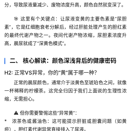
分
，导致尿液量减少、废物浓度升高，颜色自然就变深了。
🎯 
这里有个关键点
：让尿液变黄的主要色素是“尿胆
素”，它是红细胞衰老分解后，经过肝脏处理产生的胆红素
的最终代谢产物之一。夜间代谢产物浓缩，尿胆素浓度升
高，晨尿就成了“深黄色模式”。
二、 核心解读：颜色深浅背后的健康密码
H2: 正常VS异常，你的“黄”属于哪一种？
正常的晨尿颜色，通常介于
淡黄色至琥珀色
之间，就像
一杯稀释的柠檬茶。这完全归因于我们上面说的生理性浓
缩，无需担心。
⚠️ 
但你需要警惕这些“异常黄”
：
*   
浓茶色或酱油色
：这可能提示肝脏或胆囊问题（如黄
疸），胆红素代谢异常直接排入了尿液。