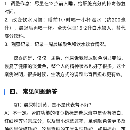
史
1.  
调整作息
：尽量在12点前入睡，给肝脏充分的排毒修复
档
时间。
案
2.  
改变饮水习惯
：睡前1小时喝一小杯温水（约200毫
升），晨起后再喝一杯。全天保证1.5-2升白水摄入，替代
宇
部分饮料。
宙
3.  
观察记录
：记录一周晨尿颜色和饮水饮食情况。
天
文
惊喜的是
，仅仅一周后，他告诉我晨尿颜色明显变浅，
恢复了健康的淡黄色，整个人的精神状态也好了很多。这个
生
案例说明，很多时候，生活方式的调整比盲目担心更有效。
活
科
学
四、 常见问题解答
Q1：晨尿特别黄，是不是代表肾不好？
科
A：不一定。肾脏功能的核心指标是看尿液中是否有蛋白、
技
前
红细胞等异常成分，以及肾小球滤过率，单纯颜色黄更多反
沿
映的是
浓缩功能
，这是肾脏的正常生理功能。如果担心，可