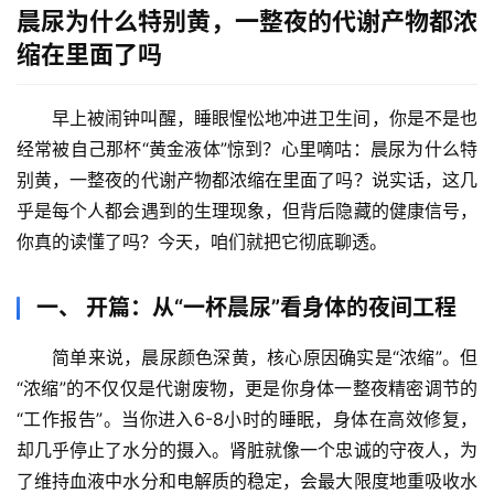
晨尿为什么特别黄，一整夜的代谢产物都浓
缩在里面了吗
早上被闹钟叫醒，睡眼惺忪地冲进卫生间，你是不是也
经常被自己那杯“黄金液体”惊到？心里嘀咕：
晨尿为什么特
别黄，一整夜的代谢产物都浓缩在里面了吗
？说实话，这几
乎是每个人都会遇到的生理现象，但背后隐藏的健康信号，
你真的读懂了吗？今天，咱们就把它彻底聊透。
一、 开篇：从“一杯晨尿”看身体的夜间工程
简单来说，晨尿颜色深黄，
核心原因确实是“浓缩”
。但
“浓缩”的不仅仅是代谢废物，更是你身体一整夜精密调节的
“工作报告”。当你进入6-8小时的睡眠，身体在高效修复，
却几乎停止了水分的摄入。肾脏就像一个忠诚的守夜人，为
了维持血液中水分和电解质的稳定，会最大限度地
重吸收水