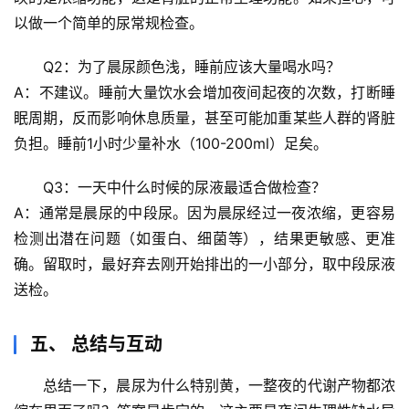
以做一个简单的尿常规检查。
心
理
Q2：为了晨尿颜色浅，睡前应该大量喝水吗？
驿
A：
不建议
。睡前大量饮水会增加夜间起夜的次数，打断睡
站
眠周期，反而影响休息质量，甚至可能加重某些人群的肾脏
负担。睡前1小时少量补水（100-200ml）足矣。
辟
谣
Q3：一天中什么时候的尿液最适合做检查？
求
A：
通常是晨尿的中段尿
。因为晨尿经过一夜浓缩，更容易
真
检测出潜在问题（如蛋白、细菌等），结果更敏感、更准
确。留取时，最好弃去刚开始排出的一小部分，取中段尿液
送检。
五、 总结与互动
总结一下，
晨尿为什么特别黄，一整夜的代谢产物都浓