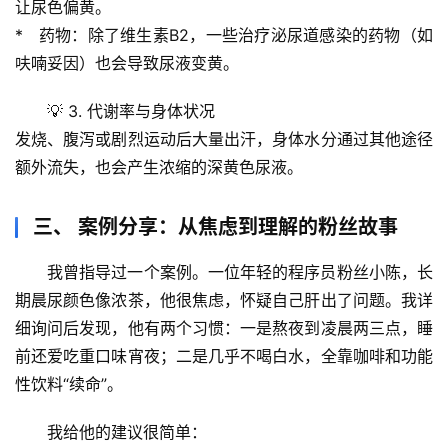
让尿色偏黄。
*   
药物
：除了维生素B2，一些治疗泌尿道感染的药物（如
专
呋喃妥因）也会导致尿液变黄。
题
列
💡 
3. 代谢率与身体状况
表
发烧、腹泻或剧烈运动后大量出汗，身体水分通过其他途径
额外流失，也会产生浓缩的深黄色尿液。
自
然
三、 案例分享：从焦虑到理解的粉丝故事
万
物
我曾指导过一个案例。一位年轻的程序员粉丝小陈，长
期晨尿颜色像浓茶，他很焦虑，怀疑自己肝出了问题。我详
人
细询问后发现，他有两个习惯：一是熬夜到凌晨两三点，睡
体
前还爱吃重口味宵夜；二是几乎不喝白水，全靠咖啡和功能
奥
秘
性饮料“续命”。
我给他的建议很简单：
历