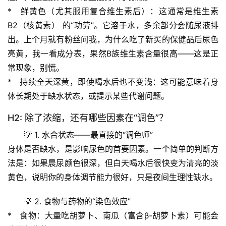
*   
鲜黄色（尤其服用复合维生素后）
：这通常是
维生素
B2（核黄素）
 的“功劳”。它溶于水，多余部分会随尿液排
出。上个月就有粉丝问我，为什么吃了新买的保健品后尿色
亮黄，我一看成分表，果然B族维生素含量很高——这是正
常现象，别慌。
*   
持续全天深黄，即使喝水后也不变浅
：这可能意味着身
体长期处于缺水状态，或提示某些代谢问题。
H2: 除了浓缩，还有哪些因素在“调色”？
💡 
1. 水合状态——最直接的“调色师”
身体是否缺水，是影响尿色的首要因素。一个简单的判断方
法是：如果晨尿颜色很深，但白天喝水后很快变为清亮的淡
黄色，说明你的身体调节能力很好，只是夜间生理性缺水。
💡 
2. 食物与药物的“染色效应”
首
*   
食物
：大量吃胡萝卜、南瓜（富含β-胡萝卜素）可能会
页