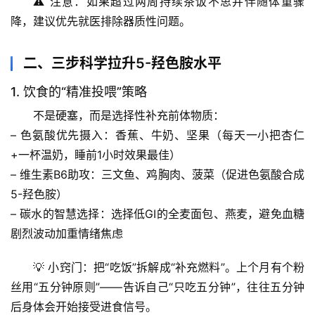
⚠️ 注意：如果超过两周持续茶饭不思并伴随体重骤
降，建议优先就医排除器质性问题。
二、三步科学拉升5-羟色胺水平
1. 饮食的“精准投喂”策略
不是硬塞，而是
选择性补充前体物质
：
– 
色氨酸优先摄入
：香蕉、牛奶、坚果（每天一小把杏仁
+一杯温奶，睡前1小时效果最佳）
– 
维生素B6助攻
：三文鱼、鸡胸肉、菠菜（促进色氨酸合成
5-羟色胺）
– 
碳水的智慧选择
：选择低GI的全麦面包、燕麦，避免血糖
剧烈波动加重情绪焦虑
💡 小窍门：把“吃饭”拆解成“补充燃料”。上个月有个粉
丝用“五分钟原则”——告诉自己“只吃五分钟”，往往五分钟
后身体会开始接受进食信号。