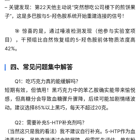
学
– 
关键发现
：第22天他主动说“突然想吃公司楼下的煎饼果
子”，这是多巴胺与5-羟色胺系统开始重建连接的信号！
科
技
🎯 惊喜的是，通过唾液检测发现（他参与实验室项
前
目），干预组比自然恢复组的5-羟色胺前体物质浓度高
沿
42%。
心
理
四、常见问题集中解答
驿
站
Q1：吃巧克力真的能缓解吗？
短期有效，但慎用！黑巧克力中的苯乙胺确实能带来愉悦
辟
感，但高糖分会导致血糖骤升骤降，后续可能加剧情绪波
谣
动。建议选择85%以上黑巧，每天不超过20克。
求
真
Q2：需要补充5-HTP补充剂吗？
（当然这只是我的看法）我不建议自行补充。5-HTP作为血