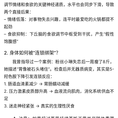
调节情绪和食欲的关键神经递质，水平也会同步下滑，导致
两个直接后果：
– 
情绪低落
：对事物失去兴趣，连平时最爱吃的火锅都提不
起劲
– 
食欲抑制
：下丘脑的食欲调节中枢受到干扰，产生“假性
饱腹感”
2. 身体如何被“连锁绑架”？
我曾指导过一个案例：粉丝小琳失恋后一周瘦了8斤，
她描述“胃像被石头堵住”。检查后并无器质病变，其实是
5-
羟色胺下降
引发连锁反应：
1. 肠道血清素减少 → 胃肠蠕动减缓
2. 压力激素皮质醇升高 → 血液流向肌肉，消化系统供血不
足
3. 迷走神经紧张 → 真实的生理性厌食