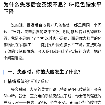
为什么失恋后会茶饭不思？5-羟色胺水平
下降
说实话，最近后台收到好几条私信，都是问同一个问
题：“展哥，失恋后真的吃不下饭，明明饿却看到食物就反
胃，我是不是病了？” 💔 这其实不是病，而是你大脑里的化
学物质在“闹罢工”——特别是
5-羟色胺水平下降
，直接影响
了你的食欲和情绪。今天我们就用科学+实操的方式，把这
个问题聊透。
一、失恋时，你的大脑发生了什么？
1. 情绪系统的“断电”反应
失恋瞬间，大脑的奖赏回路（特别是多巴胺系统）会突
然中断。就像一直充电的手机突然拔了线，你会感到强烈的
戒断反应——焦虑、心慌、坐立不安。🎯 而
5-羟色胺
作为