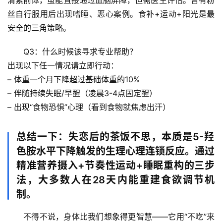
清素前体，虽能直接通过血脑屏障，但需医生评估。曾有粉
丝自行服用后出现嗜睡、恶心案例。食补+运动+阳光是最
安全的三角策略。
Q3：什么时候该寻求专业帮助？
出现以下任一情况请立即行动：
– 体重一个月下降超过基础体重的10%
– 伴随持续失眠/早醒（凌晨3-4点固定醒）
– 出现“食物恐惧”心理（看到食物就焦虑出汗）
总结一下：失恋后的茶饭不思，本质是
5-羟
色胺水平下降
触发的生理心理连锁反应。通过
精准营养摄入+节奏性运动+睡眠重构
的三步
法，大多数人在28天内能重建食欲调节机
制。
不得不说，身体比我们想象得更智慧——它用“不吃”来