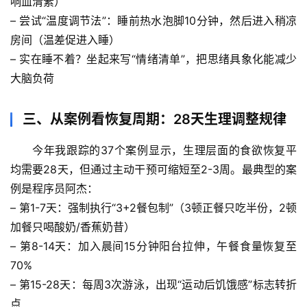
人
响血清素）
体
– 尝试“温度调节法”：睡前热水泡脚10分钟，然后进入稍凉
奥
房间（温差促进入睡）
秘
– 实在睡不着？坐起来写“情绪清单”，把思绪具象化能减少
大脑负荷
历
史
三、从案例看恢复周期：28天生理调整规律
档
案
今年我跟踪的37个案例显示，
生理层面的食欲恢复平
均需要28天
，但通过主动干预可缩短至2-3周。最典型的案
宇
例是程序员阿杰：
宙
天
– 
第1-7天
：强制执行“3+2餐包制”（3顿正餐只吃半份，2顿
文
加餐只喝酸奶/香蕉奶昔）
– 
第8-14天
：加入晨间15分钟阳台拉伸，午餐食量恢复至
生
70%
活
– 
第15-28天
：每周3次游泳，出现“运动后饥饿感”标志转折
科
点