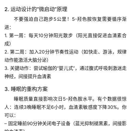
2. 运动设计的“微启动”原理
不要强迫自己跑步5公里
！5-羟色胺恢复需要循序渐
进：
首
1. 
第一周
：每天10分钟阳光散步（阳光直接促进血清素合
页
成）
2. 
第二周
：加入20分钟节奏性运动（如快走、游泳，规律
专
动作能激活大脑分泌）
题
3. 
关键动作
：尝试瑜伽的“婴儿式”，通过腹式呼吸刺激迷走
列
神经，间接提升血清素
表
3. 睡眠的重构方案
自
睡眠质量直接影响次日5-羟色胺水平。有个数据很惊
然
人：
连续3晚睡眠不足6小时，血清素敏感度下降30%
。你
万
物
可以：
– 固定睡前90分钟关闭电子设备（蓝光抑制褪黑素，间接影