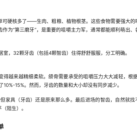
单可硬核多了——生肉、粗粮、植物根茎。这些食物需要强大的
齿作为“第三磨牙”，是重要的咀嚼主力军，通常都能顺利萌出、
居室，32颗牙齿（包括4颗智齿）住得舒舒服服，分工明确。
变得越来越精细柔软。颌骨需要承受的咀嚼压力大大减轻，根据
0%-15%
。然而，牙齿的数量和大小却没有同步减少。
，但家具（牙齿）还是原来那么多。最后进场的智齿，自然就找
平（阻生）。
单