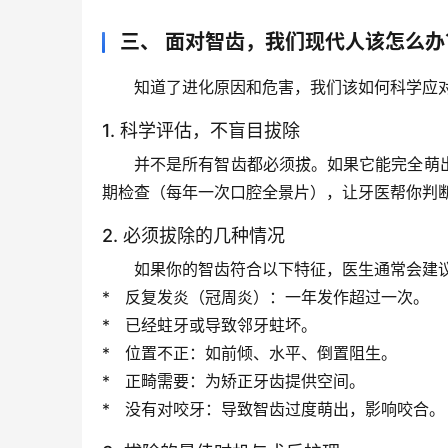
三、 面对智齿，我们现代人该怎么办
知道了进化原因和危害，我们该如何科学应对
1. 科学评估，不盲目拔除
并不是所有智齿都必须拔。如果它能完全萌
期检查（每年一次口腔全景片）
，让牙医帮你判
2. 必须拔除的几种情况
如果你的智齿符合以下特征，医生通常会建
*   
反复发炎
（冠周炎）：一年发作超过一次。
*   
已经蛀牙
或导致邻牙蛀坏。
*   
位置不正
：如前倾、水平、倒置阻生。
*   
正畸需要
：为矫正牙齿提供空间。
*   
没有对咬牙
：导致智齿过度萌出，影响咬合。