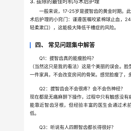
3. 拔除的最佳时机与术后护理
一般来说，
17-25岁
是拔智齿的黄金时期。此
术后护理的小窍门：谨遵医嘱咬紧棉球止血，2
轻柔漱口），这能极大降低干槽症的风险。
四、 常见问题集中解答
Q1：拔智齿真的能瘦脸吗？
（当然这只是我的看法）这是个美丽的误会。脸
一件家具，不会改变房间的骨架。感觉脸瘦了，
Q2：拔智齿会不会很疼？会不会伤神经？
现在都是
无痛麻醉
下操作，过程中只有触感没有
能靠近智齿牙根，但经验丰富的医生会通过术前
低。
Q3：听说有人四颗智齿都长得很好？