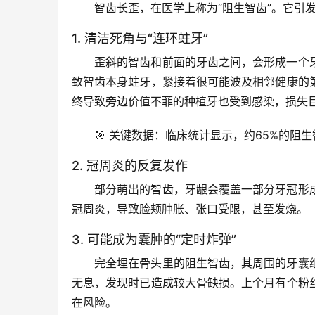
智齿长歪，在医学上称为“阻生智齿”。它引
1. 清洁死角与“连环蛀牙”
歪斜的智齿和前面的牙齿之间，会形成一个
致智齿本身蛀牙，紧接着很可能波及相邻健康的
终导致旁边价值不菲的种植牙也受到感染，损失
🎯 
关键数据
：临床统计显示，约65%的阻
2. 冠周炎的反复发作
部分萌出的智齿，牙龈会覆盖一部分牙冠形
冠周炎，导致脸颊肿胀、张口受限，甚至发烧。
3. 可能成为囊肿的“定时炸弹”
完全埋在骨头里的阻生智齿，其周围的牙囊
无息，发现时已造成较大骨缺损
。上个月有个粉
在风险。