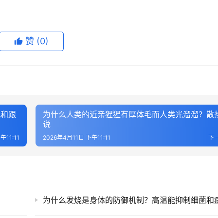
赞
(0)
肌和跟
为什么人类的近亲猩猩有厚体毛而人类光溜溜？散
说
午11:11
2026年4月11日 下午11:11
下