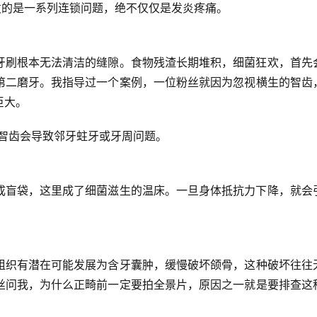
发的是一系列连锁问题，绝不仅仅是发炎疼痛。
牙刷根本无法清洁的缝隙。食物残渣长期堆积，细菌狂欢，首先
第二磨牙。
我指导过一个案例
，一位粉丝就因为忽视横生的智齿
巨大。
生智齿会导致邻牙蛀牙或牙周问题。
成盲袋，这里成了细菌滋生的温床。一旦身体抵抗力下降，就会
组织有潜在可能发展为含牙囊肿，缓慢破坏颌骨，
这种破坏往往
丝问我，为什么正畸前一定要拍全景片，原因之一就是要排查这