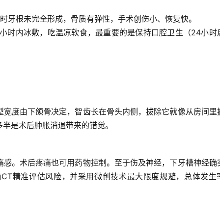
时牙根未完全形成，骨质有弹性，手术创伤小、恢复快。
4小时内冰敷，吃温凉软食，
最重要的是保持口腔卫生
（24小时
型宽度由下颌骨决定，智齿长在骨头内侧，拔除它就像从房间里
多半是术后肿胀消退带来的错觉。
痛感。术后疼痛也可用药物控制。至于伤及神经，下牙槽神经确
CT精准评估风险，并采用微创技术最大限度规避，总体发生