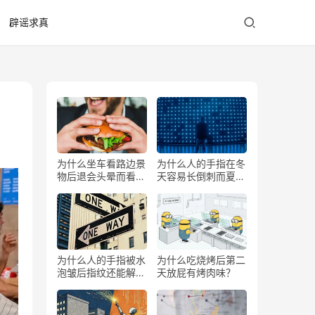
辟谣求真
为什么坐车看路边景
为什么人的手指在冬
物后退会头晕而看前
天容易长倒刺而夏天
方不会？
少？
为什么人的手指被水
为什么吃烧烤后第二
泡皱后指纹还能解锁
天放屁有烤肉味？
手机？