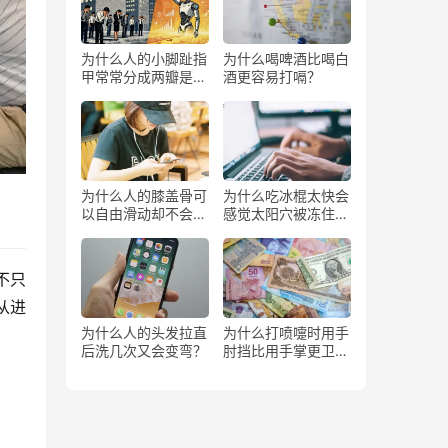
为什么人的小脚趾指
为什么喝啤酒比喝白
甲常常分成两瓣是返
酒更容易打嗝？
祖吗？
为什么人的膝盖骨可
为什么吃冰棍太快会
以自由滑动却不会掉
感觉太阳穴被冻住了
下来？
一样？
不只
从进
为什么人的头发拉直
为什么打喷嚏时用手
后洗几次又会变弯？
肘挡比用手掌更卫
生？