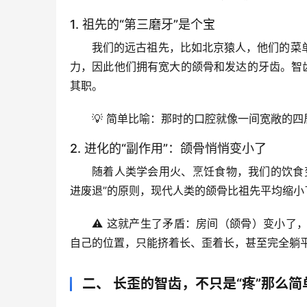
1. 祖先的“第三磨牙”是个宝
我们的远古祖先，比如北京猿人，他们的菜
力，因此他们拥有宽大的颌骨和发达的牙齿。智
其职。
💡 
简单比喻
：那时的口腔就像一间宽敞的四
2. 进化的“副作用”：颌骨悄悄变小了
随着人类学会用火、烹饪食物，我们的饮食
进废退”的原则，
现代人类的颌骨比祖先平均缩小了1
⚠️ 
这就产生了矛盾
：房间（颌骨）变小了
自己的位置，只能挤着长、歪着长，甚至完全躺
二、 长歪的智齿，不只是“疼”那么简