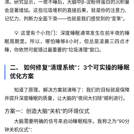
滞。
研究显示，一夜不睡后，大脑中β-淀粉样蛋白的沉积量
会显著增加
。这些垃圾堆积的直接后果，就是你的注意力、
记忆力、判断力全面下滑——也就是我们感觉到的“变笨”。
💡 
这里有个小窍门
：深度睡眠通常发生在前半夜的睡
眠周期里。所以，
哪怕睡够8小时，但总是凌晨三四点才
睡，你依然可能错过最重要的“垃圾清理”窗口
。
二、 如何修复“清理系统”：3个可实操的睡眠
优化方案
知道了原理，解决方案就清晰了：我们的目标就是
保障
并提升深度睡眠的质量
，让大脑的“夜间大扫除”顺利进行。
方案一：创造大脑“关机”的环境仪式
大脑需要明确的信号来启动睡眠程序。我称之为“90分
钟关机仪式”：