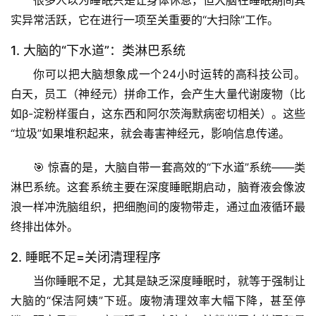
实异常活跃
，它在进行一项至关重要的“大扫除”工作。
1. 大脑的“下水道”：类淋巴系统
你可以把大脑想象成一个24小时运转的高科技公司。
白天，员工（神经元）拼命工作，会产生大量代谢废物（比
如β-淀粉样蛋白，这东西和阿尔茨海默病密切相关）。这些
“垃圾”如果堆积起来，就会毒害神经元，影响信息传递。
🎯 
惊喜的是
，大脑自带一套高效的“下水道”系统——
类
淋巴系统
。这套系统主要在
深度睡眠期
启动，脑脊液会像波
浪一样冲洗脑组织，把细胞间的废物带走，通过血液循环最
终排出体外。
2. 睡眠不足=关闭清理程序
当你睡眠不足，尤其是缺乏深度睡眠时，就等于强制让
大脑的“保洁阿姨”下班。废物清理效率大幅下降，甚至停