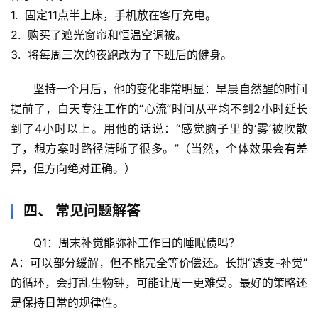
活
1.  固定11点半上床，手机放在客厅充电。
科
2.  购买了遮光窗帘和恒温空调被。
学
3.  将每周三次的夜跑改为了下班后的健身。
科
坚持一个月后，他的变化非常明显
：早晨自然醒的时间
技
提前了，白天专注工作的“心流”时间从平均不到2小时延长
前
到了4小时以上。用他的话说：“感觉脑子里的‘雾’被吹散
沿
了，想方案时路径清晰了很多。”（当然，个体效果会有差
异，但方向绝对正确。）
心
理
四、 常见问题解答
驿
站
Q1：周末补觉能弥补工作日的睡眠债吗？
A：可以部分缓解，但不能完全等价偿还。长期“透支-补觉”
辟
的循环，会打乱生物钟，可能让周一更难受。
最好的策略还
谣
求
是保持日常的规律性
。
真