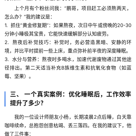
物
上个月有个粉丝问我：“鹏哥，项目赶工必须熬两天，
怎么办？”我的建议是：
人
1.  
抓住“黄金修复期”
：如果熬夜，
次日中午或傍晚的20-30
体
奥
分钟小睡
极其宝贵，它能快速缓解部分认知疲劳。
秘
2.  
熬夜后补觉技巧
：补觉时，务必营造黑暗、安静的环
境，并比平时提前一些上床，
重点弥补前半夜的深度睡眠
。
历
3.  
水分与营养
：熬夜时多喝水，加速代谢废物通过其他途
史
径排出。第二天适当补充B族维生素和抗氧化食物（如蓝
档
莓、坚果）。
案
三、 一个真实案例：优化睡眠后，工作效率
宇
提升了多少？
宙
天
我的一位设计师朋友小杨，长期凌晨2点后睡，白天靠
文
咖啡续命，总抱怨创意枯竭、丢三落四。在我的建议下，他
做了三件事：
生