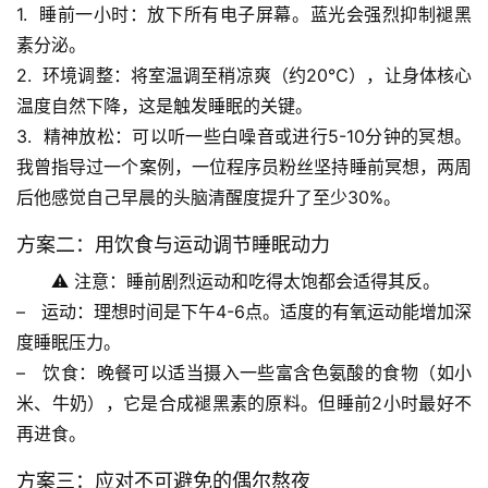
1.  
睡前一小时
：放下所有电子屏幕。蓝光会强烈抑制褪黑
素分泌。
2.  
环境调整
：将室温调至稍凉爽（约20℃），让身体核心
温度自然下降，这是触发睡眠的关键。
3.  
精神放松
：可以听一些白噪音或进行5-10分钟的冥想。
我曾指导过一个案例
，一位程序员粉丝坚持睡前冥想，两周
首
后他感觉自己早晨的头脑清醒度提升了至少30%。
页
方案二：用饮食与运动调节睡眠动力
专
⚠️ 
注意
：睡前剧烈运动和吃得太饱都会适得其反。
题
–   
运动
：理想时间是下午4-6点。适度的有氧运动能增加深
列
度睡眠压力。
表
–   
饮食
：晚餐可以适当摄入一些富含色氨酸的食物（如小
米、牛奶），它是合成褪黑素的原料。但睡前2小时最好不
自
再进食。
然
万
方案三：应对不可避免的偶尔熬夜