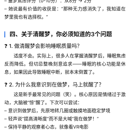
– 噩梦焦虑评分（0-10分）：从8分 → 2分
科
– 她说最有价值的收获是：“那种无力感消失了，我知道在
学
梦里我也有选择权。”
科
四、关于清醒梦，你必须知道的3个问题
技
前
❓ 1. 做清醒梦会影响睡眠质量吗？
沿
适度不会。实际上，很多人在掌握清醒梦后，睡眠焦虑
反而降低。但
切忌整晚刻意追求
——睡眠的核心功能是休
心
息，如果因此导致睡眠中断，就本末倒置了。
理
驿
❓ 2. 为什么我意识到在做梦，马上就醒了？
站
这是新手最常见的问题（笑）。核心原因是
情绪过于激
辟
动
，大脑被“惊”醒了。下次可以尝试：
谣
– 意识到做梦后，先原地转几圈或触摸地面稳定梦境
求
– 轻声说“提高清晰度”而不是大喊“我在做梦！”
真
– 保持平静的观察者心态，就像看VR电影