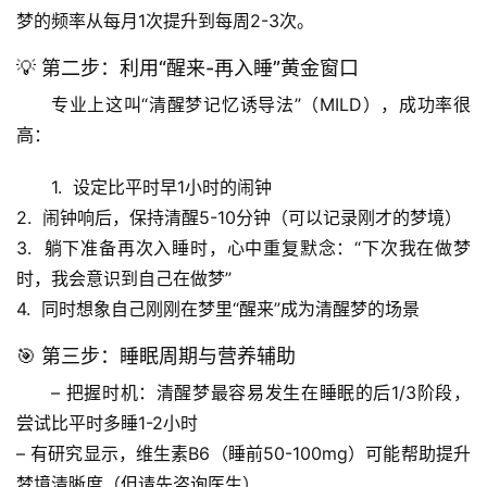
梦的频率从每月1次提升到每周2-3次
。
💡 第二步：利用“醒来-再入睡”黄金窗口
专业上这叫“清醒梦记忆诱导法”（MILD），成功率很
高：
首
1.  设定比平时早1小时的闹钟
页
2.  闹钟响后，保持清醒5-10分钟（可以记录刚才的梦境）
3.  躺下准备再次入睡时，心中重复默念：“下次我在做梦
专
题
时，我会意识到自己在做梦”
列
4.  同时想象自己刚刚在梦里“醒来”成为清醒梦的场景
表
🎯 第三步：睡眠周期与营养辅助
自
– 
把握时机
：清醒梦最容易发生在睡眠的后1/3阶段，
然
尝试比平时多睡1-2小时
万
– 
有研究显示
，维生素B6（睡前50-100mg）可能帮助提升
物
梦境清晰度（但请先咨询医生）