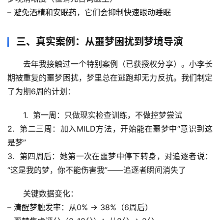
– 避免酒精和安眠药，它们会抑制快速眼动睡眠
人
体
三、真实案例：从噩梦困扰到梦境导演
奥
秘
去年我接触过一个特别案例（已获授权分享）。小李长
期被重复的噩梦困扰，梦里总在逃跑却无力反抗。我们制定
历
了为期6周的计划：
史
档
1.  
第一周
：只做现实检查训练，不做控梦尝试
案
2.  
第二三周
：加入MILD方法，开始能在噩梦中“意识到这
是梦”
宇
宙
3.  
第四周后
：她第一次在噩梦中停下转身，对追逐者说：
天
“这是我的梦，你不能伤害我”——追逐者瞬间消失了
文
关键数据变化：
生
– 清醒梦触发率：从0% → 38%（6周后）
活