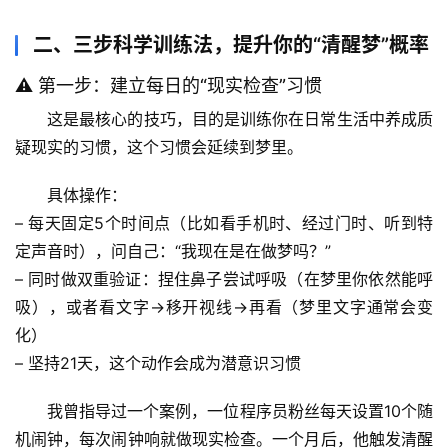
二、三步科学训练法，提升你的“清醒梦”概率
⚠️ 第一步：建立每日的“现实检查”习惯
这是最核心的技巧，目的是训练你在日常生活中养成质
疑现实的习惯，这个习惯会延续到梦里。
具体操作：
– 每天固定5个时间点（比如看手机时、经过门时、听到特
定声音时），问自己：“我现在是在做梦吗？”
– 同时做
双重验证
：捏住鼻子尝试呼吸（在梦里你依然能呼
吸），或者看文字→移开视线→再看（梦里文字通常会变
化）
– 坚持21天，这个动作会成为潜意识习惯
我曾指导过一个案例，一位程序员粉丝每天设置10个随
机闹钟，每次闹钟响就做现实检查。
一个月后，他触发清醒