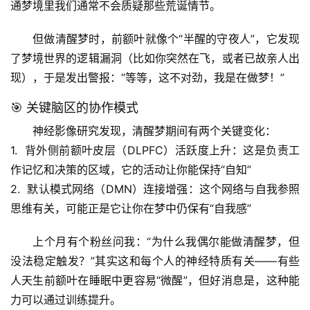
通梦境里我们通常不会质疑那些荒诞情节。
但做
清醒梦
时，前额叶就像个“半醒的守夜人”，它发现
了梦境世界的逻辑漏洞（比如你突然在飞，或者已故亲人出
现），于是发出警报：“等等，这不对劲，我是在做梦！”
🎯 关键脑区的协作模式
神经影像研究发现，清醒梦期间有两个关键变化：
1.  
背外侧前额叶皮层（DLPFC）活跃度上升
：这是负责工
作记忆和决策的区域，它的活动让你能保持“自知”
2.  
默认模式网络（DMN）连接增强
：这个网络与自我参照
思维有关，可能正是它让你在梦中仍保有“自我感”
上个月有个粉丝问我：“为什么我偶尔能做清醒梦，但
没法稳定触发？”其实这和每个人的神经特质有关——有些
人天生前额叶在睡眠中更容易“微醒”，但好消息是，这种能
力可以通过训练提升。