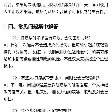
闭合。结果每次喷嚏后，那只眼睛都会红痒半天，直到使用
人工泪液才缓解。这反而从反面验证了闭眼机制的重要性。
生
活
科
四、常见问题集中解答
学
Q1：打喷嚏时如果强行睁眼，会伤害视力吗？
科
A：偶尔一次通常不会造成永久损伤，但可能引起角膜轻微
技
擦伤（异物感、发红）。长期或用力过猛地尝试，确实可能
前
增加眼部感染或慢性刺激的风险。
不建议大家挑战这个生理
沿
极限
。
心
Q2：有些人打喷嚏声音很小，闭眼也会更轻微吗？
理
A：不一定。闭眼的强度更多与喷嚏的触发强度、个人神经
驿
敏感度有关。但一般来说，爆发力强的喷嚏，联动反射会更
站
明显。
辟
Q3：这个反射能通过训练改变吗？