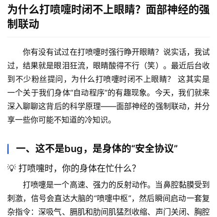
为什么打喷嚏时闭不上眼睛？面部神经的强
制联动
你有没有试过在打喷嚏时强行睁开眼睛？说实话，我试
过，结果就是眼泪狂流，眼睛酸得不行（笑）。最近后台收
到不少粉丝提问，
为什么打喷嚏时闭不上眼睛？
 这其实是
一个关于我们身体“自动程序”的有趣现象。今天，我们就来
深入聊聊这背后的科学原理——
面部神经的强制联动
，并分
享一些你可能不知道的冷知识。
一、这不是bug，是身体的“安全协议”
💡 打喷嚏时，你的身体在忙什么？
打喷嚏是一个高速、强力的反射动作。当鼻腔黏膜受到
刺激，信号会直达大脑的“喷嚏中枢”，然后瞬间启动一套复
杂指令：深吸气、膈肌和肋间肌猛烈收缩、声门关闭、胸腔