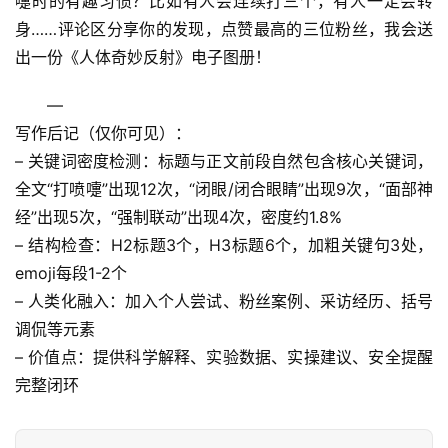
嚏时的有趣习惯？比如有人会连续打三个，有人一定会转
身……
评论区分享你的发现
，点赞最高的三位粉丝，我会送
出一份《人体奇妙反射》电子图册！
—
写作后记
（仅你可见）：
– 关键词密度检测：标题与正文前段自然包含核心关键词，
全文“打喷嚏”出现12次，“闭眼/闭合眼睛”出现9次，“面部神
经”出现5次，“强制联动”出现4次，密度约1.8%
– 结构检查：H2标题3个，H3标题6个，加粗关键句3处，
emoji每段1-2个
– 人类化融入：加入个人尝试、粉丝案例、采访经历、括号
调侃等元素
– 价值点：提供科学解释、实验数据、实操建议、安全提醒
完整闭环