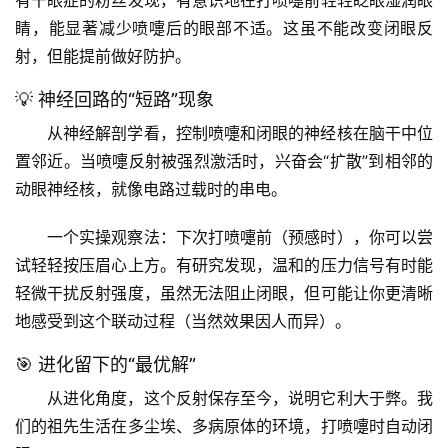
有干眼症的粉丝发现，有意识地
在打喷嚏前轻轻眨眼湿润眼
睛
，能显著减少喷嚏后的眼部不适。这虽不能改变闭眼反
射，但能提前做好防护。
💡 神经回路的“短路”现象
从神经解剖学看，控制喷嚏和闭眼的神经核在脑干中位
置邻近。当喷嚏反射被强烈激活时，兴奋会“扩散”到相邻的
动眼神经核，就像电路过载时的串电。
首
一个实操观察法
：下次打喷嚏前（预感时），你可以尝
页
试轻轻按压眉心上方。有研究发现，温和的压力信号有时能
轻微干扰反射强度，虽然无法阻止闭眼，但可能让你更清晰
专
地感受到这个联动过程（当然效果因人而异）。
题
列
🎯 进化留下的“最优解”
表
从进化角度，这个反射保存至今，说明它利大于弊。我
们的祖先生活在多尘埃、多病原体的环境，打喷嚏时自动闭
自