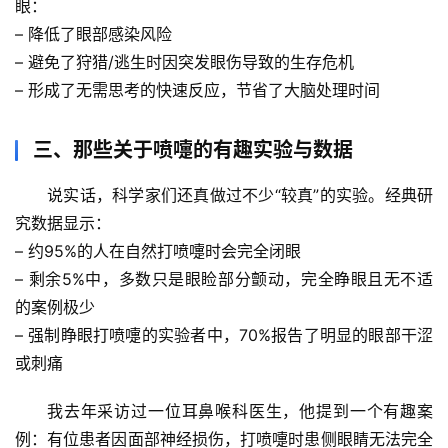
眼：
然
– 降低了眼部感染风险
万
– 避免了狩猎/逃生时因突发眼伤导致的生存危机
物
– 形成了无需思考的快速反应，节省了大脑处理时间
人
体
三、那些关于喷嚏的有趣实验与数据
奥
秘
说实话，科学家们还真做过不少“较真”的实验。
经典研
究数据
显示：
历
– 约95%的人在自然打喷嚏时会完全闭眼
史
– 剩余5%中，多数只是眼睑部分颤动，完全睁眼且无不适
档
的案例极少
案
– 强制睁眼打喷嚏的实验者中，
70%报告了明显的眼部干涩
或刺痛
宇
宙
我去年采访过一位耳鼻喉科医生，他提到一个有趣案
天
例：有位患者因面部神经损伤，打喷嚏时患侧眼睛无法完全
文