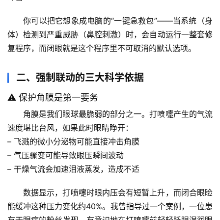
你可以把它想象成电脑的“一键急救包”——当系统（身
体）检测到严重威胁（鼻腔刺激）时，会自动运行一整套修
复程序，而
闭眼
就是这个程序里不可取消的默认选项。
二、强制联动的三大科学依据
⚠️ 保护角膜是第一要务
角膜是我们眼球最脆弱的部分之一。打喷嚏产生的气流
速度堪比台风，如果此时眼睛睁开：
– 飞溅的微小分泌物可能直接冲击角膜
– 气压骤变可能导致眼压瞬间波动
– 干燥气流会加速泪液蒸发，造成不适
数据显示
，打喷嚏时眼内压会有短暂上升，而闭合眼睑
能缓冲这种压力变化约40%。我曾指导过一个案例，一位患