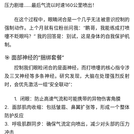
压力剧增……最后气流以时速160公里喷出！
在这个过程中，
眼睛闭合
是一个几乎无法被意识控制的
强制动作。上个月就有位粉丝问我：“鹏哥，我能练成打喷
嚏不眨眼吗？” 我的回答是：别试，这是身体的自我保护机
制。
🎯 面部神经的“捆绑套餐”
控制我们眼睑闭合的是
面神经
，而打喷嚏的核心指令涉
及三叉神经等多条神经。研究发现，大脑在处理强烈反射
时，会优先激活一组“安全联动”：
1.  
闭眼
：防止高速气流和可能携带的异物伤害角膜
2.  
面部肌肉收缩
：包括皱眉、鼻翼扩张等，形成一个整体
防护反应
3.  
呼吸肌群同步
：确保气流定向喷出，减少对头部的压力
冲击