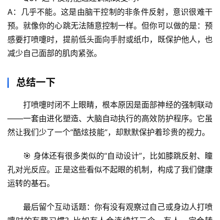
谣
A：
几乎不能
。这是由脑干控制的非条件反射，意识很难干
求
预。就像你的心跳无法随意控制一样。但你可以做的是：预
真
感要打喷嚏时，提前低头面向手肘或纸巾，既保护他人，也
减少自己面部的肌肉紧张。
总结一下
打喷嚏时闭不上眼睛，根本原因是
面部神经的强制联动
——一套由进化塑造、大脑自动执行的
高效防护程序
。它虽
然让我们少了一个“酷炫技能”，却默默保护着珍贵的视力。
🎯 身体还有很多类似的“自动设计”，比如膝跳反射、瞳
孔对光反应。正是这些看似不起眼的机制，构成了我们健康
运转的基石。
最后留个互动话题
：你有没有观察过自己或身边人打喷