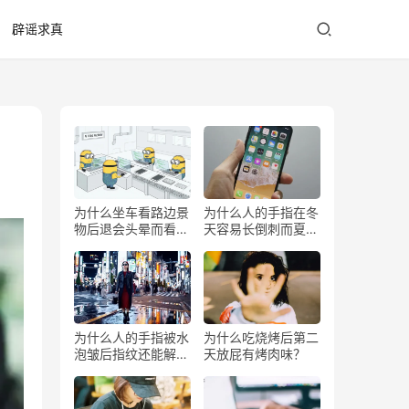
辟谣求真
为什么坐车看路边景
为什么人的手指在冬
物后退会头晕而看前
天容易长倒刺而夏天
方不会？
少？
为什么人的手指被水
为什么吃烧烤后第二
泡皱后指纹还能解锁
天放屁有烤肉味？
手机？