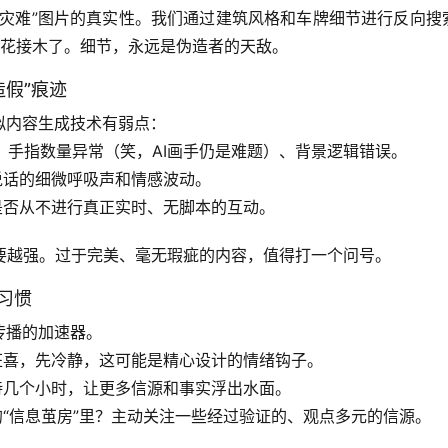
保灾难”图片的真实性。我们通过建筑风格和车牌细节进行反向搜
移花接木了。
细节，永远是伪造者的天敌
。
造假”痕迹
拟内容生成技术有弱点：
、手指数量异常（笑，AI画手仍是难题）、背景逻辑错误。
说话的细微呼吸声和情感波动。
是否从不进行真正实时、无脚本的互动。
要越强
。过于完美、毫无瑕疵的内容，值得打一个问号。
”习惯
传播的加速器。
狂喜，先冷静，这可能是精心设计的情绪钩子。
待几个小时，让更多信源和事实浮出水面。
“信息茧房”里？主动关注一些经过验证的、观点多元的信源。