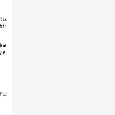
到我
素材
来证
意识
那些