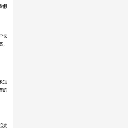
虚假
些长
高，
术短
谨的
起变