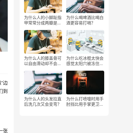
为什么人的小脚趾指
为什么喝啤酒比喝白
甲常常分成两瓣是返
酒更容易打嗝？
祖吗？
为什么人的膝盖骨可
为什么吃冰棍太快会
以自由滑动却不会掉
感觉太阳穴被冻住了
下来？
一样？
”边
们到
为什么人的头发拉直
为什么打喷嚏时用手
后洗几次又会变弯？
肘挡比用手掌更卫
生？
一张