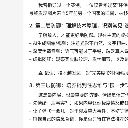
我曾指导过一个案例，一位读者怀疑某“环
最终发现图片来自5年前另一个国家的旧闻，被
2. 第二层防御：理解技术原理，识别常见“
了解敌人，才能更好地防御。现在主流的虚
– 
AI生成图像/视频
：注意光影不自然、文字扭曲
– 
深度伪造音频
：语气可能过于平稳，缺乏真人
– 
虚拟网红
：观察其皮肤纹理、发丝细节，以及
⚠️ 记住：
技术越发达，对“完美度”的怀疑就
3. 第三层防御：培养批判性思维与“慢一步
这是最内层、也最重要的防御。情绪是谣言
– 
先情绪，后事实？
：如果内容让你极度愤怒或
– 
让子弹飞一会儿
：对于突发重大事件，不妨等
– 
审视自己的信息食谱
：你是否只待在算法推荐的