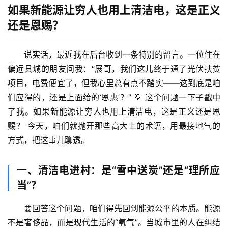
如果新能源让穷人也用上清洁电，这是正义
还是恩赐？
说实话，最近我在后台收到一条特别的留言。一位住在
偏远县城的朋友问我：“展哥，我们这儿终于通了光伏扶贫
项目，电费便宜了，但我心里总有点不踏实——这到底是咱
们应得的，还是上面给的‘恩惠’？” 💡 这个问题一下子戳中
了我。
如果新能源让穷人也用上清洁电，这是正义还是恩
赐？
 今天，咱们就抛开那些高大上的术语，用最接地气的
方式，把这事儿聊透。
一、清洁电进村：是“雪中送炭”还是“理所应
当”？
要回答这个问题，咱们得先回到能源公平的本质。能源
不是奢侈品，而是现代生活的“氧气”。当城市里的人在纠结