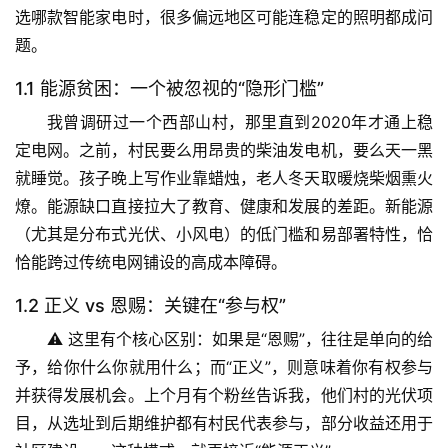
选哪款智能家电时，很多偏远地区可能连稳定的照明都成问
题。
1.1 能源贫困：一个被忽视的“隐形门槛”
我曾调研过一个西部山村，那里直到2020年才通上稳
定电网。之前，村民要么用昂贵的柴油发电机，要么天一黑
就睡觉。孩子晚上写作业靠蜡烛，老人冬天取暖烧柴烟熏火
燎。
能源缺口直接拉大了教育、健康和发展的差距
。新能源
（尤其是分布式光伏、小风电）的低门槛和易部署特性，恰
恰能跨过传统电网铺设的高成本障碍。
1.2 正义 vs 恩赐：关键在“参与权”
⚠️ 这里有个核心区别：如果是“恩赐”，往往是单向的给
予，给你什么你就用什么；而“正义”，则意味着你有权参与
并获得发展机会。上个月有个粉丝告诉我，他们村的光伏项
目，从选址到后期维护都有村民代表参与，部分收益还用于