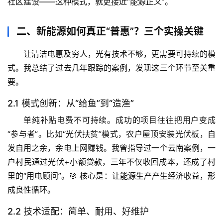
社区建设——这种模式，就更接近“能源正义”。
二、新能源如何真正“普惠”？三个实操关键
让清洁电惠及穷人，光有技术不够，更需要可持续的模
式。我总结了过去几年跟踪的案例，发现这三个环节至关重
要。
2.1 模式创新：从“给鱼”到“造渔”
单纯补贴电费不可持续。
成功的项目往往把用户变成
“参与者”
。比如“光伏扶贫”模式，农户屋顶安装光伏板，自
发自用之余，余电上网赚钱。我曾指导过一个云南案例，一
户村民通过光伏+小额贷款，三年不仅收回成本，还成了村
里的“用电顾问”。🎯 核心是：让能源生产产生经济收益，形
首
成良性循环。
页
2.2 技术适配：简单、耐用、好维护
专