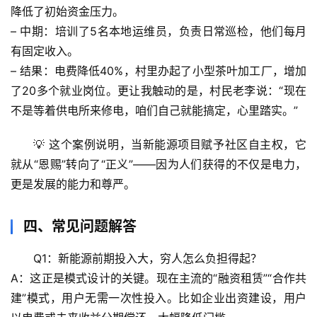
降低了初始资金压力。
– 
中期
：培训了5名本地运维员，负责日常巡检，他们每月
宇
有固定收入。
宙
天
– 
结果
：电费降低40%，村里办起了小型茶叶加工厂，增加
文
了20多个就业岗位。更让我触动的是，村民老李说：“现在
不是等着供电所来修电，咱们自己就能搞定，心里踏实。”
生
活
💡 这个案例说明，
当新能源项目赋予社区自主权，它
科
就从“恩赐”转向了“正义”
——因为人们获得的不仅是电力，
学
更是发展的能力和尊严。
科
四、常见问题解答
技
前
Q1：新能源前期投入大，穷人怎么负担得起？
沿
A：这正是模式设计的关键。现在主流的“融资租赁”“合作共
建”模式，用户无需一次性投入。比如企业出资建设，用户
心