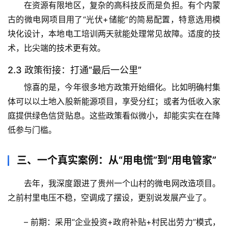
在资源有限地区，复杂的高科技反而是负担。有个内蒙
题
古的微电网项目用了“光伏+储能”的简易配置，特意选用模
列
表
块化设计，本地电工培训两天就能处理常见故障。
适度的技
术，比尖端的技术更有效
。
自
2.3 政策衔接：打通“最后一公里”
然
万
惊喜的是，今年很多地方政策开始细化。比如明确村集
物
体可以以土地入股新能源项目，享受分红；或者为低收入家
庭提供绿色信贷贴息。这些政策看似微小，却能实实在在降
人
低参与门槛。
体
奥
三、一个真实案例：从“用电慌”到“用电管家”
秘
去年，我深度跟进了贵州一个山村的微电网改造项目。
历
之前村里电压不稳，空调成了摆设，更别说发展产业了。
史
档
– 
前期
：采用“企业投资+政府补贴+村民出劳力”模式，
案