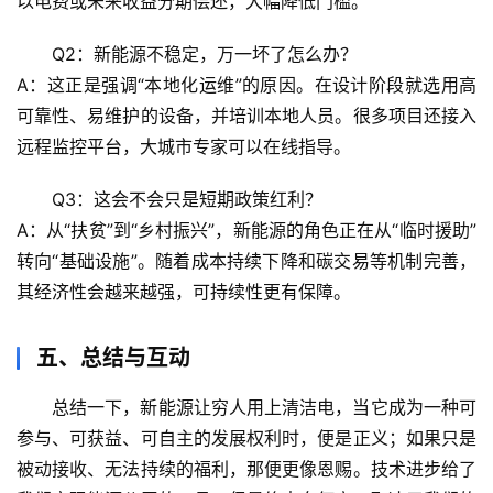
以电费或未来收益分期偿还，大幅降低门槛。
理
驿
Q2：新能源不稳定，万一坏了怎么办？
站
A：这正是强调“本地化运维”的原因。在设计阶段就选用高
可靠性、易维护的设备，并培训本地人员。很多项目还接入
辟
远程监控平台，大城市专家可以在线指导。
谣
求
Q3：这会不会只是短期政策红利？
真
A：从“扶贫”到“乡村振兴”，新能源的角色正在从“临时援助”
转向“基础设施”。随着成本持续下降和碳交易等机制完善，
其经济性会越来越强，可持续性更有保障。
五、总结与互动
总结一下，新能源让穷人用上清洁电，
当它成为一种可
参与、可获益、可自主的发展权利时，便是正义；如果只是
被动接收、无法持续的福利，那便更像恩赐
。技术进步给了