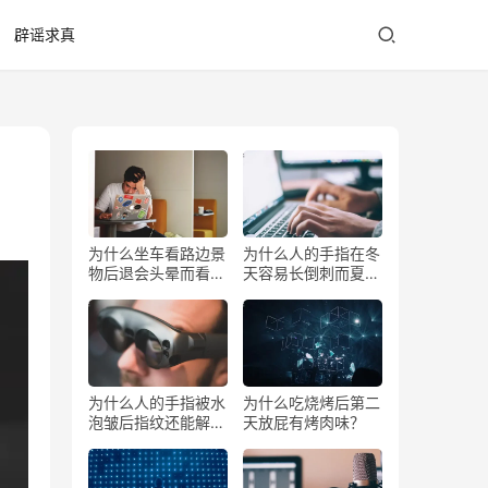
辟谣求真
为什么坐车看路边景
为什么人的手指在冬
物后退会头晕而看前
天容易长倒刺而夏天
方不会？
少？
为什么人的手指被水
为什么吃烧烤后第二
泡皱后指纹还能解锁
天放屁有烤肉味？
手机？