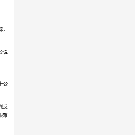
标，
公说
十公
烈反
很难