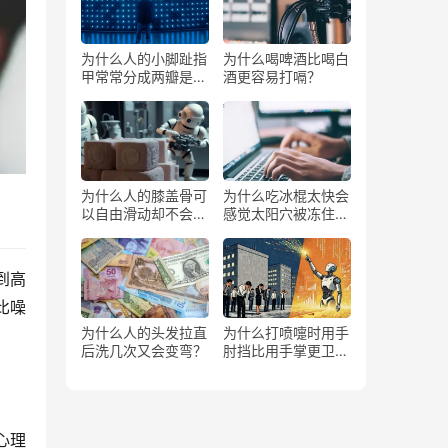
为什么人的小脚趾指
为什么喝啤酒比喝白
甲常常分成两瓣是返
酒更容易打嗝？
祖吗？
为什么人的膝盖骨可
为什么吃冰棍太快会
以自由滑动却不会掉
感觉太阳穴被冻住了
下来？
一样？
到高
比噪
为什么人的头发拉直
为什么打喷嚏时用手
后洗几次又会变弯？
肘挡比用手掌更卫
生？
心理