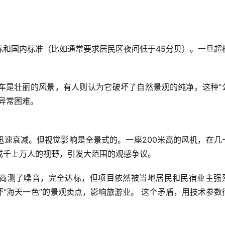
际和国内标准（比如通常要求居民区夜间低于45分贝）。一旦超
风车是壮丽的风景，有人则认为它破坏了自然景观的纯净。这种“
异常困难。
迅速衰减。但视觉影响是全景式的。一座200米高的风机，在几
成千上万人的视野，引发大范围的观感争议。
商测了噪音，完全达标，但项目依然被当地居民和民宿业主强
“海天一色”的景观卖点，影响旅游业。
 这个矛盾，用技术参数