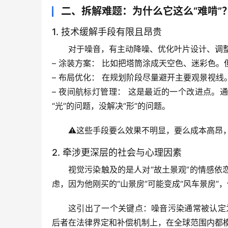
二、拆解难题：为什么它这么“难啃”
1. 技术缓解手段有限且昂贵
对于噪音，有主动降噪、优化叶片设计、调
– 
涂装方案：
 比如把塔筒涂成天空色、迷彩色。
– 
布局优化：
 在规划阶段尽量避开主要观景视线
– 
夜间航标灯管理：
 这是最近的一个改进点。
“光”的问题，没解决“形”的问题。
⚠️这些手段要么效果不明显，要么成本高昂
2. 牵涉更深层的社会与心理因素
视觉污染触及的是人对“故土景观”的情感
虑，因为他刚买的“山景房”可能变成“风车景房”
这引出了一个关键点：
噪音污染通常被认定为
后者在法律界定和补偿机制上，在全球范围内都