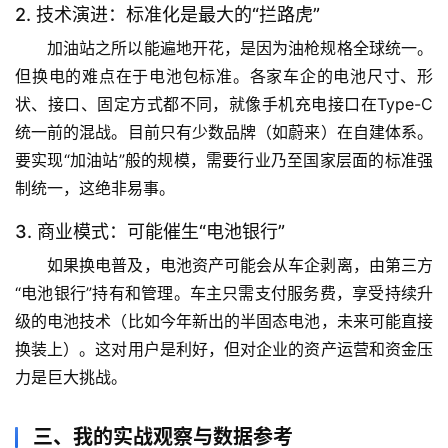
2. 技术演进：标准化是最大的“拦路虎”
页
加油站之所以能遍地开花，是因为油枪规格全球统一。
但换电的难点在于
电池包标准
。各家车企的电池尺寸、形
专
题
状、接口、固定方式都不同，就像手机充电接口在Type-C
列
统一前的混战。目前只有少数品牌（如蔚来）在自建体系。
表
要实现“加油站”般的规模，需要行业乃至国家层面的标准强
制统一，这绝非易事。
自
然
3. 商业模式：可能催生“电池银行”
万
如果换电普及，电池资产可能会从车企剥离，由第三方
物
“电池银行”持有和管理。车主只需支付服务费，享受持续升
级的电池技术（比如今年新出的半固态电池，未来可能直接
人
换装上）。这对用户是利好，但对企业的资产运营和资金压
体
力是巨大挑战。
奥
秘
三、我的实战观察与数据参考