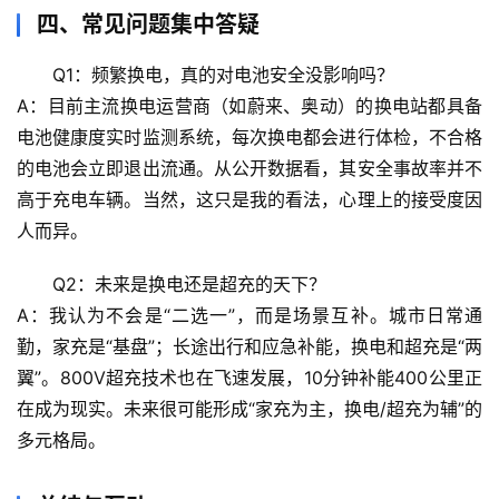
沿
四、常见问题集中答疑
Q1：频繁换电，真的对电池安全没影响吗？
心
理
A：目前主流换电运营商（如蔚来、奥动）的换电站都具备
驿
电池健康度实时监测系统，每次换电都会进行体检，不合格
站
的电池会立即退出流通。从公开数据看，其安全事故率并不
高于充电车辆。
当然，这只是我的看法
，心理上的接受度因
辟
人而异。
谣
求
Q2：未来是换电还是超充的天下？
真
A：我认为不会是“二选一”，而是
场景互补
。城市日常通
勤，家充是“基盘”；长途出行和应急补能，换电和超充是“两
翼”。800V超充技术也在飞速发展，10分钟补能400公里正
在成为现实。未来很可能形成“家充为主，换电/超充为辅”的
多元格局。