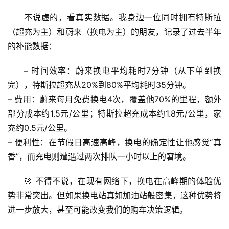
历
不说虚的，看真实数据。我身边一位同时拥有特斯拉
史
档
（超充为主）和蔚来（换电为主）的朋友，记录了过去半年
案
的补能数据：
宇
– 
时间效率
：蔚来换电平均耗时7分钟（从下单到换
宙
完），特斯拉超充从20%到80%平均耗时35分钟。
天
– 
费用
：蔚来每月免费换电4次，覆盖他70%的里程，额外
文
部分成本约1.5元/公里；特斯拉超充成本约1.8元/公里，家
充约0.5元/公里。
生
– 
便利性
：在节假日高速高峰，换电的
确定性
让他感觉“真
活
香”，而充电则遭遇过两次排队一小时以上的窘境。
科
学
🎯 
不得不说
，在现有网络下，换电在高峰期的体验优
势非常突出。但如果换电站真如加油站般密集，这种优势将
科
进一步放大，甚至可能改变我们的购车决策逻辑。
技
前