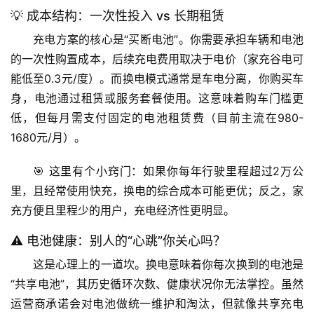
💡 成本结构：一次性投入 vs 长期租赁
充电方案的核心是“买断电池”。你需要承担车辆和电池
的一次性购置成本，后续充电费用取决于电价（家充谷电可
能低至0.3元/度）。而换电模式通常是
车电分离
，你购买车
身，电池通过租赁或服务套餐使用。这意味着购车门槛更
低，但每月需支付固定的电池租赁费（目前主流在980-
1680元/月）。
🎯 
这里有个小窍门
：如果你每年行驶里程超过2万公
里，且经常使用快充，换电的综合成本可能更优；反之，家
充方便且里程少的用户，充电经济性更明显。
⚠️ 电池健康：别人的“心跳”你关心吗？
这是心理上的一道坎。换电意味着你每次换到的电池是
“共享电池”，其历史循环次数、健康状况你无法掌控。虽然
运营商承诺会对电池做统一维护和淘汰，但就像共享充电