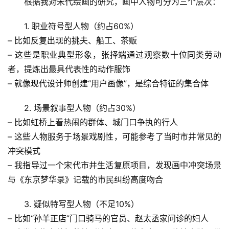
根据我对宋代绘画的研究，画中人物可分为三个层次：
1. 职业符号型人物（约占60%）
– 比如反复出现的挑夫、船工、茶贩
– 这些是
职业典型形象
，张择端通过观察数十位同类劳动
者，提炼出最具代表性的动作服饰
– 就像现代设计师创建“用户画像”，是综合特征的集合体
2. 场景叙事型人物（约占30%）
– 比如虹桥上看热闹的群体、城门口争执的行人
– 这些人物服务于
场景戏剧性
，可能参考了当时市井常见的
首
冲突模式
页
– 我指导过一个宋代市井生活复原项目，发现画中冲突场景
与《东京梦华录》记载的市民纠纷高度吻合
专
题
3. 疑似特写型人物（不足10%）
列
– 比如“孙羊正店”门口骑马的官员、赵太丞家问诊的妇人
表