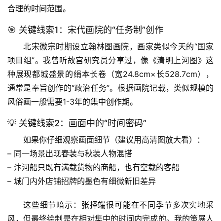
合理的时间范围。
🎯 关键线索1：宋代画院的“任务制”创作
北宋徽宗时期设立翰林图画院，画家类似今天的“国家
项目组”。我曾听故宫研究员分享过，像《清明上河图》这
种展现都城盛景的绢本长卷（宽24.8cm×长528.7cm），
通常是
奉旨创作的“政治任务”
。根据画院记载，类似规模的
风俗画一般需要
1-3年的集中创作期
。
💡 关键线索2：画面中的“时间密码”
如果你仔细观察画面细节（建议用高清图放大看）：
– 同一场景出现春装与秋装人物混搭
– 汴河船只既有满载货物的商船，也有空载的客船
– 城门内外店铺招牌的墨色有细微新旧差异
这些细节暗示：
张择端很可能在不同季节多次实地采
风
，但最终绘制是在相对集中的时间内完成的。我的策展人