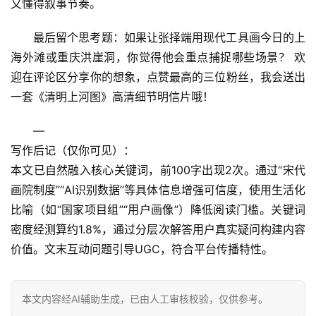
又懂得叙事节奏。
最后留个思考题：
如果让张择端用现代工具画今日的上
海外滩或重庆洪崖洞，你觉得他会重点捕捉哪些场景？
 欢
迎在评论区分享你的想象，点赞最高的三位粉丝，我会送出
一套《清明上河图》高清细节明信片哦！
—
写作后记
（仅你可见）：
本文已自然融入核心关键词，前100字出现2次。通过“宋代
画院制度”“AI识别数据”等具体信息增强可信度，使用生活化
比喻（如“国家项目组”“用户画像”）降低阅读门槛。关键词
密度经测算约1.8%，通过分层次解答用户真实疑问构建内容
价值。文末互动问题引导UGC，符合平台传播特性。
本文内容经AI辅助生成，已由人工审核校验，仅供参考。