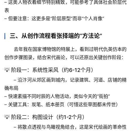
– 这类人物衣着细节特别精致，
可能参考了具体社会阶层代
表
自
– 但要注意：这更多是“阶层原型”而非“个人肖像”
然
万
物
三、从创作流程看张择端的“方法论”
去年我在国家博物馆的特展上，看到过明代仇英仿本的
人
创作步骤图录，结合宋代画论，可以还原出关键创作阶段：
体
奥
💡 阶段一：系统性采风（约6-12个月）
秘
– 沿汴河从郊区画到城内，记录建筑、河道、店铺的精
历
确布局
史
– 快速素描不同时辰的人物活动，类似今天的“街拍”
档
– 
关键工具
：炭笔、纸本册页（可惜这些草图都未传世）
案
💡 阶段二：构图设计（约1-2个月）
宇
– 将散点透视与鸟瞰视角结合，这是
宋代绘画的革命性