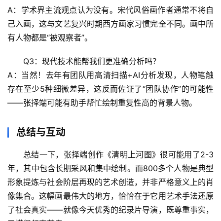
A：学术界主流观点认为没有。宋代风俗画作者通常不将自
辟
己入画，这与文艺复兴时期西方画家习惯完全不同。画中所
谣
有人物都是“被观察者”。
求
真
Q3：现代技术能帮我们更准确分析吗？
A：当然！去年有团队用高清扫描+AI分析发现，人物笔触
存在
至少5种细微差异
，这反而佐证了“团队协作”的可能性
——张择端可能有助手帮忙绘制重复性高的背景人物。
总结与互动
总结一下，张择端创作《清明上河图》很可能用了
2-3
年
，其中包含长期采风和集中绘制。而800多个人物是
典型
形象提炼
与
社会阶层再现
的艺术创造，并非严格意义上的肖
像集合。这幅画最伟大的地方，恰恰在于它用艺术手法还原
了社会真实——就像今天优秀的纪录片导演，既尊重事实，