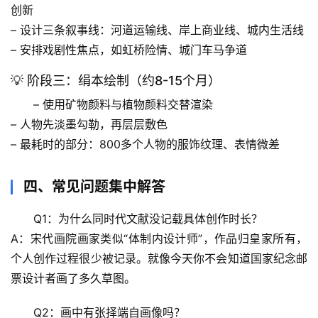
宙
创新
天
– 设计三条叙事线：河道运输线、岸上商业线、城内生活线
文
– 安排戏剧性焦点，如虹桥险情、城门车马争道
生
💡 阶段三：绢本绘制（约8-15个月）
活
– 使用矿物颜料与植物颜料交替渲染
科
– 人物先淡墨勾勒，再层层敷色
学
– 
最耗时的部分
：800多个人物的服饰纹理、表情微差
科
技
四、常见问题集中解答
前
沿
Q1：为什么同时代文献没记载具体创作时长？
A：宋代画院画家类似“体制内设计师”，作品归皇家所有，
心
个人创作过程很少被记录。就像今天你不会知道国家纪念邮
理
票设计者画了多久草图。
驿
站
Q2：画中有张择端自画像吗？