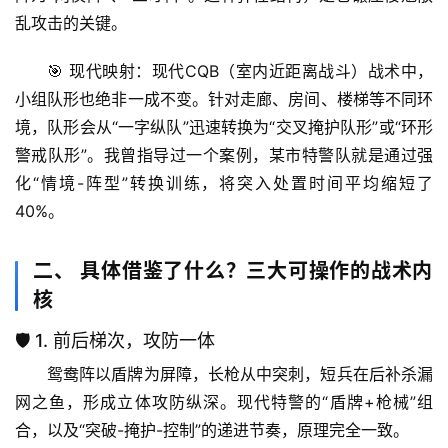
乱攻击的关键。
🎯 
现代映射
：现代CQB（室内近距离战斗）战术中，
小组队形也绝非一成不变。针对走廊、房间、楼梯等不同环
境，队形会从“一字纵队”迅速转换为“交叉掩护队形”或“环形
警戒队形”。我曾指导过一个案例，某市特警队就是通过强
化“情境-阵型”转换训练，将突入处置时间平均缩短了
40%。
二、 具体借鉴了什么？三大可操作的战术内
核
🛡️ 1. 前后梯次，攻防一体
鸳鸯阵以盾牌为屏障，长枪从中突刺，短兵在后补杀漏
网之鱼，形成
立体攻防纵深
。现代特警的“盾牌+枪械”组
合，以及“突破-掩护-控制”的递进节奏，原理完全一致。