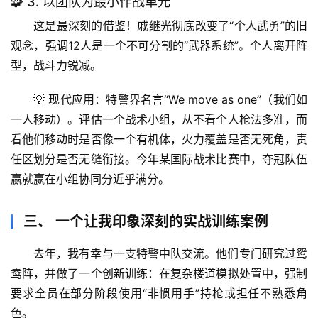
🧩 3. 以团队为最小作战单元
奥
这是最深刻的借鉴！戚继光彻底改变了“个人武勇”的旧
秘
观念，强调
12人是一个不可分割的“武器系统”
。个人离开阵
型，战斗力锐减。
历
史
💡 
现代应用
：特警界名言“We move as one”（我们如
档
一人移动）。评估一个战术小组，从不看个人枪法多准，而
案
看他们
移动时是否像一个有机体
，火力覆盖是否无死角，责
任区划分是否无缝衔接。今年某国际战术比赛中，夺冠队伍
宇
宙
赢就赢在小组协同分近乎满分。
天
文
三、 一个让我印象深刻的实战训练案例
生
去年，我有幸与一支特警中队交流。他们专门研究过鸳
活
鸯阵，并做了一个创新训练：在复杂楼道模拟处置中，
强制
科
要求全员在部分阶段使用“非惯用手”持枪或担任不熟悉角
学
色
。