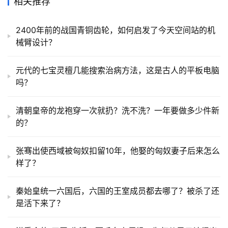
相关推荐
2400年前的战国青铜齿轮，如何启发了今天空间站的机
械臂设计？
元代的七宝灵檀几能搜索治病方法，这是古人的平板电脑
吗？
清朝皇帝的龙袍穿一次就扔？洗不洗？一年要做多少件新
的？
张骞出使西域被匈奴扣留10年，他娶的匈奴妻子后来怎么
样了？
秦始皇统一六国后，六国的王室成员都去哪了？被杀了还
是活下来了？