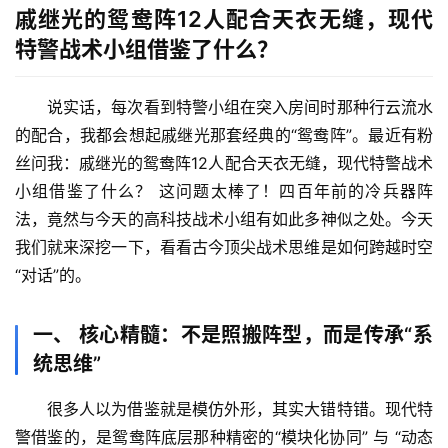
戚继光的鸳鸯阵12人配合天衣无缝，现代
特警战术小组借鉴了什么？
说实话，每次看到特警小组在突入房间时那种行云流水
的配合，我都会想起戚继光那套经典的“鸳鸯阵”。最近有粉
丝问我：
戚继光的鸳鸯阵12人配合天衣无缝，现代特警战术
小组借鉴了什么？
 这问题太棒了！四百年前的冷兵器阵
法，竟然与今天的高科技战术小组有如此多神似之处。今天
我们就来深挖一下，看看古今顶尖战术思维是如何跨越时空
“对话”的。
一、 核心精髓：不是照搬阵型，而是传承“系
统思维”
很多人以为借鉴就是模仿外形，其实大错特错。现代特
警借鉴的，是鸳鸯阵底层那种精密的
“模块化协同”
 与 
“动态