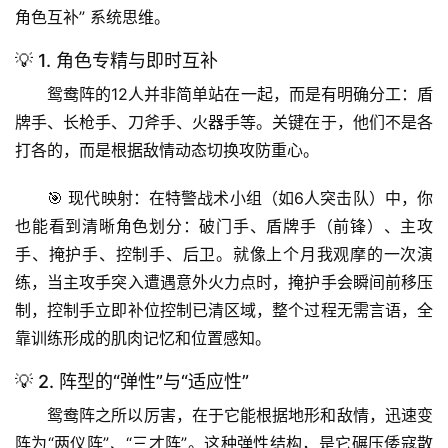
角色互补”
 系统思维。
💡 1. 角色专精与即时互补
鸳鸯阵的12人并非简单站在一起，而是有明确分工：盾
牌手、长枪手、刀斧手、火器手等。关键在于，他们不是各
打各的，而是
根据敌情动态切换攻防重心
。
🎯 
现代映射
：在特警战术小组（如6人突击队）中，你
也能看到清晰角色划分：破门手、盾牌手（前锋）、主攻
手、掩护手、控制手、后卫。就像上个月我观摩的一次演
练，当主攻手突入遭遇意外火力点时，掩护手会瞬间前移压
制，控制手立即补位控制已清区域，整个过程无需言语，全
靠训练形成的肌肉记忆和位置感知。
💡 2. 阵型的“弹性”与“适应性”
鸳鸯阵之所以厉害，在于它能根据地形和敌情，迅速变
阵为“两仪阵”、“三才阵”。这种
弹性结构
，是它碾压倭寇散