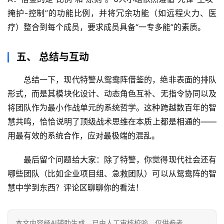
掩护-控制”的功能比例，并将冗余功能（如远程火力、医
疗）整合到每个成员，要求成员具备“一专多能”的素质。
五、 总结与互动
总结一下，现代特警从鸳鸯阵借鉴的，绝非表面的排队
形式，而是其
模块化设计、动态角色互补、无指令协同以及
将团队作为最小作战单元的系统哲学
。这种跨越数百年的智
慧共鸣，恰恰说明了顶级战术思维在本质上都是相通的——
用最有效的系统合作，应对最极端的混乱。
最后留个问题给大家
：除了特警，你觉得现代社会还有
哪些团队（比如企业项目组、急救团队）可以从鸳鸯阵的智
慧中学到东西？
评论区聊聊你的看法！
本文内容经AI辅助生成，已由人工审核校验，仅供参考。