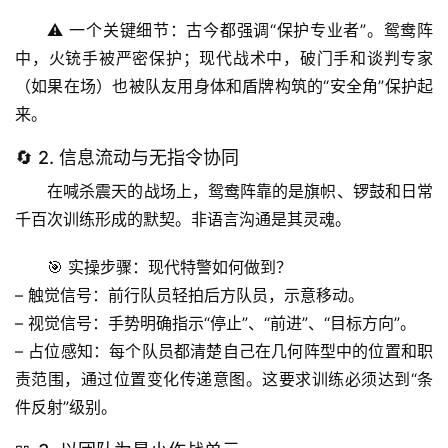
⚠️ 
一个关键细节
：古今都强调“保护专业者”。鸳鸯阵
中，火铳手被严密保护；现代战术中，破门手和谈判专家
（如果在场）也被队友用身体和盾牌构筑的“安全角”保护起
首
页
来。
🔄 2. 信息流动与无指令协同
专
题
在喊杀震天的战场上，鸳鸯阵靠的是旗帜、锣鼓和日常
列
千百次训练形成的默契。
非语言沟通
是其灵魂。
表
🎯 
实操步骤
：现代特警如何做到？
自
– 
触觉信号
：前行队员轻拍后方队员，示意移动。
然
– 
视觉信号
：手势明确指示“停止”、“前进”、“目标方向”。
万
– 
占位感知
：每个队员都清楚自己在几何阵型中的位置和职
物
责范围，通过位置变化传递意图。这要求训练必须达到“条
件反射”级别。
人
体