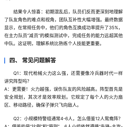
科
结果令人惊喜
：初期混乱后，队员们反而更深刻地理解
技
了队友角色的难点和视角，团队互补性大幅增强。最终数据
前
显示，在常规任务中，他们的
角色互换成功率提升了35%
，
沿
在主力队员“减员”的模拟测试中，完成任务的能力远超其他
中队。这证明，理解系统比熟练个人技能更重要。
心
理
驿
四、 常见问题解答
站
Q1：现代枪械火力这么强，还需要像冷兵器时代一样
讲究阵型吗？
辟
谣
A：更需要！火力越强，误伤队友的风险越高。阵型首先是
求
安全规划
，其次才是效率规划。它规定了每个人的火力扇
真
区、移动路径，确保子弹只飞向敌人。
Q2：小规模特警组通常4-6人，怎么借鉴12人鸳鸯阵？
A：借鉴的是“比例”和“原则”。6人小组依然遵循“先锋-主攻-