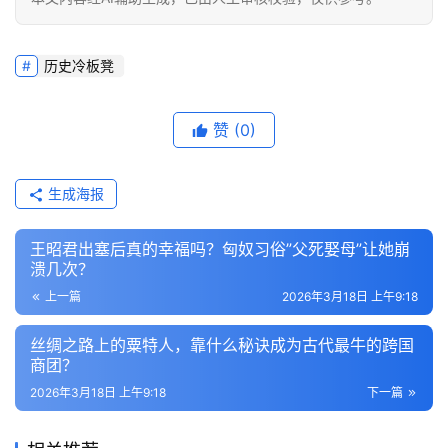
历史冷板凳
赞
(0)
生成海报
王昭君出塞后真的幸福吗？匈奴习俗”父死娶母”让她崩
溃几次？
上一篇
2026年3月18日 上午9:18
丝绸之路上的粟特人，靠什么秘诀成为古代最牛的跨国
商团？
2026年3月18日 上午9:18
下一篇