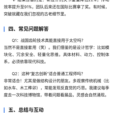
效率提升至
91%
，团队后来还在国际比赛拿了奖。
有时候，
生
突破就藏在我们忽视的古老细节里
。
活
科
学
四、常见问题解答
Q1：战国齿轮技术真能直接用于太空吗？
科
当然不是直接套用（笑）。我们借鉴的是
设计哲学
：比如模
技
前
块化、冗余安全、轻量化思维。具体材料、动力、控制体
沿
系，必须依靠现代科技。
Q2：这种“复古创新”适合普通工程师吗？
心
理
非常适合！尤其是做结构设计的朋友。
多观察传统机械（比
驿
如水车、木工榫卯），常能发现反直觉的巧思
。我建议每季
站
度去一次科技博物馆，带着问题看展品，灵感会自然涌现。
辟
五、总结与互动
谣