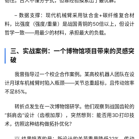
韧性。
古人不懂分子式，但靠经验摸索出了最优解
。
然
万
– 
数据支撑
：现代机械臂采用钛合金+碳纤维复合材
物
料，比强度（强度/重量）是战国青铜的
50倍以上
，但设计
哲学一致——
用最少的材料，承担最大的负载
。
人
体
奥
三、实战案例：一个博物馆项目带来的灵感突
秘
破
历
我曾指导过一个校企合作案例。某高校机器人团队在设
史
计月球车机械臂时陷入瓶颈——关节总重超标，且传动效率
档
不足85%。  
案
转折点
发生在一次博物馆研学
。他们观察到战国齿轮的
宇
“斜肩齿”设计（齿根加厚），突然想到：能否用3D打印技
宙
术，仿照这种结构做拓扑优化？
天
文
💡 结果惊喜的是：新设计的关节重量降低
22%
，传动