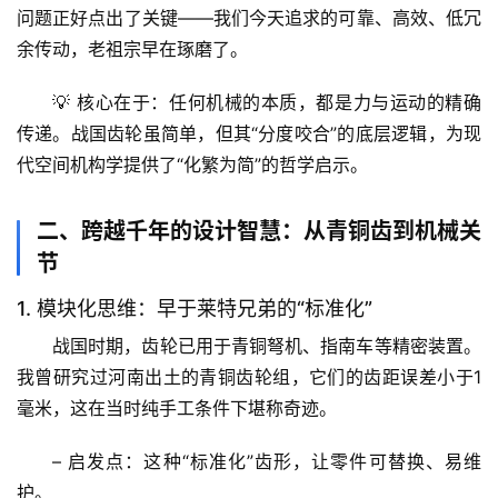
问题正好点出了关键——
我们今天追求的可靠、高效、低冗
余传动，老祖宗早在琢磨了
。
💡 核心在于：
任何机械的本质，都是力与运动的精确
传递
。战国齿轮虽简单，但其“分度咬合”的底层逻辑，为现
代空间机构学提供了“化繁为简”的哲学启示。
二、跨越千年的设计智慧：从青铜齿到机械关
节
1. 模块化思维：早于莱特兄弟的“标准化”
战国时期，齿轮已用于青铜弩机、指南车等精密装置。
我曾研究过河南出土的青铜齿轮组，
它们的齿距误差小于1
毫米
，这在当时纯手工条件下堪称奇迹。
– 
启发点
：这种“标准化”齿形，让零件可替换、易维
护。