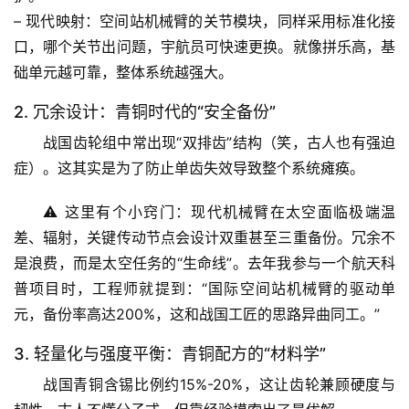
– 
现代映射
：空间站机械臂的关节模块，同样采用标准化接
口，哪个关节出问题，宇航员可快速更换。就像拼乐高，基
础单元越可靠，整体系统越强大。
2. 冗余设计：青铜时代的“安全备份”
战国齿轮组中常出现“双排齿”结构（笑，古人也有强迫
症）。这其实是为了防止单齿失效导致整个系统瘫痪。
首
⚠️ 
这里有个小窍门
：现代机械臂在太空面临极端温
页
差、辐射，关键传动节点会设计双重甚至三重备份。
冗余不
是浪费，而是太空任务的“生命线”
。去年我参与一个航天科
专
普项目时，工程师就提到：“国际空间站机械臂的驱动单
题
元，备份率高达200%，这和战国工匠的思路异曲同工。”
列
表
3. 轻量化与强度平衡：青铜配方的“材料学”
战国青铜含锡比例约15%-20%，这让齿轮兼顾硬度与
自