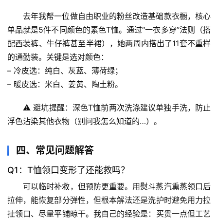
历
史
去年我帮一位做自由职业的粉丝改造基础款衣橱，
核心
档
单品就是5件不同颜色的素色T恤
。通过“一衣多穿”法则（搭
案
配西装裤、牛仔裤甚至半裙），她两周内搭出了11套不重样
的通勤装。
关键是选对颜色
：
宇
– 
冷皮选
：纯白、灰蓝、薄荷绿；
宙
– 
暖皮选
：米白、姜黄、陶土粉。
天
文
⚠️ 
避坑提醒
：深色T恤前两次洗涤建议单独手洗，防止
浮色沾染其他衣物（别问我怎么知道的…）。
生
活
四、常见问题解答
科
学
Q1：T恤领口变形了还能救吗？
可以临时补救，但预防更重要
。用熨斗蒸汽熏蒸领口后
科
拉伸，能恢复部分弹性，但根本解法还是
洗护时避免用力拉
技
前
扯领口、尽量平铺晾干
。我自己的经验是：买贵一点但工艺