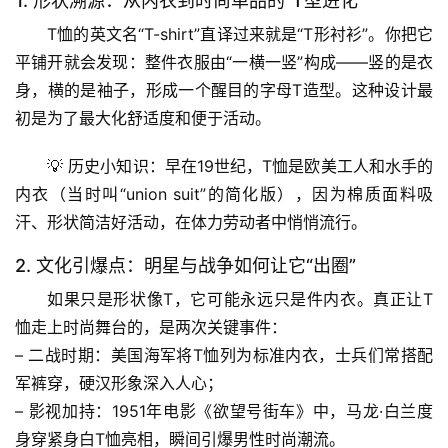
1. 形状溯源：从内衣到时尚单品的“T型进化”
T恤的英文名“T-shirt”直译过来就是“T形衬衫”。你把它
平铺开就会发现：
整件衣服由“一横一竖”构成
——竖的是衣
身，横的是袖子，形成一个醒目的字母T造型。这种设计最
初是为了
最大化舒适度和便于活动
。
💡 
历史小知识
：早在19世纪，T恤是欧美工人和水手的
内衣（当时叫“union suit”的简化版），因为棉质面料吸
汗、形状简洁好活动，在体力劳动者中悄悄流行。
2. 文化引爆点：明星与战争如何让它“出圈”
如果只是形状像T，它可能永远只是件内衣。
真正让T
恤走上时尚舞台的，是两次关键事件
：
– 
二战时期
：美国海军将T恤列为标准内衣，士兵们常搭配
军裤穿，硬汉形象深入人心；
– 
影视加持
：1951年电影《欲望号街车》中，马龙·白兰度
身穿紧身白T恤亮相，瞬间引爆男性时尚潮流。