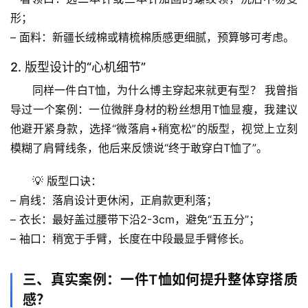
页
形；
– 
面料
：新疆长绒棉或精梳棉质感更细腻，预算够可考虑。
专
2. 版型设计的“心机细节”
题
列
同样一件白T恤，为什么博主穿起来就更有型？
 我曾指
表
导过一个案例：一位微胖身材的粉丝想用T恤显瘦，我建议
他
避开紧身款，选择“微落肩+稍宽松”的版型
，视觉上立刻
自
模糊了肩臂线条，他后来反馈说“终于敢穿白T恤了”。
然
万
💡 
版型口诀
：
物
– 
肩线
：落肩设计更休闲，正肩款更利落；
– 
衣长
：最好盖过腰带下沿2-3cm，避免“五五分”；
人
– 
袖口
：稍宽于手臂，长度在中段最显手臂修长。
体
奥
秘
三、真实案例：一件T恤如何提升整体穿搭质
感？