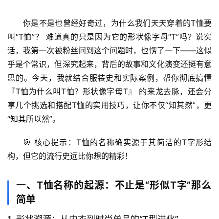
你是不是也曾经好奇过，
为什么我们天天穿着的T恤要
叫“T恤”？
 难道真的只是因为它的形状像字母“T”吗？说实
话，我第一次被粉丝问到这个问题时，也愣了一下——这似
乎是个常识，但深究起来，背后的故事和文化演变还挺有意
思的。今天，我就结合服装史和实际案例，帮你彻底搞懂 
『T恤为什么叫T恤？形状像字母T』
 的来龙去脉，还会分
享几个挑选和搭配T恤的实用技巧，让你不仅“知其然”，更
“知其所以然”。
🎯 
核心提示
：T恤的名称确实源于其
简洁的T字形结
构
，但它的流行史远比你想的精彩！
一、T恤名称的起源：不止是“形似T字”那么
简单