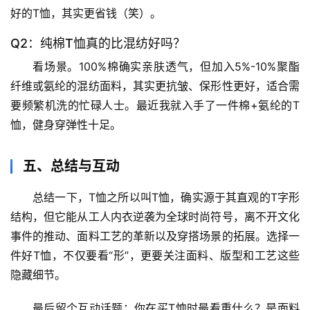
沿
好的T恤，其实更省钱（笑）。
Q2：纯棉T恤真的比混纺好吗？
心
理
看场景
。100%棉确实亲肤透气，但
加入5%-10%聚酯
驿
纤维或氨纶的混纺面料
，其实更抗皱、保形性更好，适合需
站
要频繁机洗的忙碌人士。最近我就入手了一件棉+氨纶的T
恤，健身穿弹性十足。
辟
谣
五、总结与互动
求
真
总结一下，
T恤之所以叫T恤，确实源于其直观的T字形
结构
，但它能从工人内衣逆袭为全球时尚符号，离不开
文化
事件的推动、面料工艺的革新以及穿搭场景的拓展
。选择一
件好T恤，不仅要看“形”，更要关注
面料、版型和工艺
这些
隐藏细节。
最后留个互动话题
：你在买T恤时最看重什么？是面料