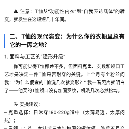
⚠️ 
注意
：T恤从“功能性内衣”到“自我表达载体”的转
变，就发生在这短短几十年间。
二、T恤的现代演变：为什么你的衣橱里总有
它的一席之地？
1. 面料与工艺的“隐形升级”
你可能觉得T恤都差不多，但
面料克重、支数和领口工
艺
才是决定一件T恤是否耐穿的关键。上个月有个粉丝问
我：“为什么便宜的T恤洗几次就变形？” 我一看照片就明白
了——
他买的T恤领口没有加固罗纹
，机洗几次必然松垮。
🎯 
实操建议
：
– 
克重选择
：日常穿180-220g适中（太薄易透，太厚闷
热）；
首
– 
看领口
：选
二本针或三本针加固
的螺纹领，洗后不易变