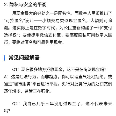
2. 隐私与安全的平衡
宇
宙
用现金最大的好处之一是匿名性。而数字人民币推出了
天
“可控匿名”设计——小额交易类似现金匿名，大额则可追
文
溯。
这实际上是在数字时代，为公民重新构建了一种“支付
选择权”
：要便捷用微信支付宝，要高度隐私可用数字人民
生
币，要绝对匿名和可靠则用现金。
活
科
学
常见问题解答
Q1：现在很多地方拒收现金，这不是在淘汰现金吗？
科
技
A：这是违法行为，而非趋势。你可以理直气壮地拒绝，或
前
通过“城市服务”平台进行举报。央行对此类行为的处罚案例
沿
逐年增多，监管正在强化。
心
Q2：我自己几乎三年没用过现金了，这不代表未来
理
吗？
驿