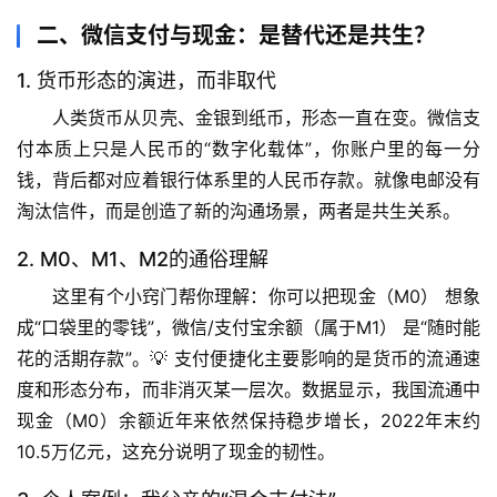
二、微信支付与现金：是替代还是共生？
1. 货币形态的演进，而非取代
人类货币从贝壳、金银到纸币，形态一直在变。
微信支
付本质上只是人民币的“数字化载体”
，你账户里的每一分
钱，背后都对应着银行体系里的人民币存款。就像电邮没有
淘汰信件，而是创造了新的沟通场景，两者是
共生关系
。
2. M0、M1、M2的通俗理解
这里有个小窍门帮你理解：你可以把
现金（M0）
 想象
成“口袋里的零钱”，
微信/支付宝余额（属于M1）
 是“随时能
花的活期存款”。💡 
支付便捷化主要影响的是货币的流通速
首
页
度和形态分布，而非消灭某一层次
。数据显示，我国流通中
现金（M0）余额近年来依然保持稳步增长，2022年末约
专
10.5万亿元，这充分说明了现金的韧性。
题