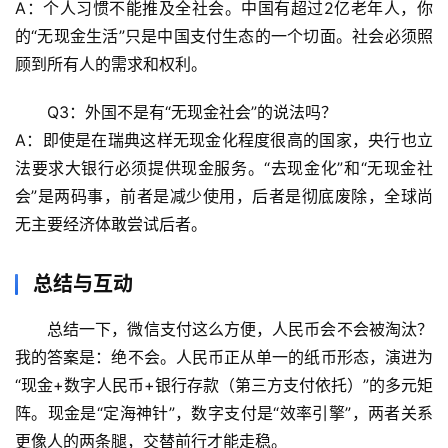
A：个人习惯不能推及全社会。
中国有超过2亿老年人
，你
站
的“无现金生活”只是中国支付生态的一个切面。社会必须照
顾到所有人的需求和权利。
辟
谣
Q3：外国不是有“无现金社会”的说法吗？
求
A：即使是在瑞典这样无现金化程度很高的国家，央行也立
真
法要求大银行必须提供现金服务。
“去现金化”和“无现金社
会”是两码事
，前者是减少使用，后者是彻底废除，全球尚
无主要经济体敢尝试后者。
总结与互动
总结一下，
微信支付这么方便，人民币会不会被淘汰
？
我的答案是：绝不会。人民币正从单一的纸币形态，演进为
“
现金+数字人民币+银行存款（第三方支付依托）
”的多元矩
阵。现金是“定海神针”，数字支付是“效率引擎”，两者关系
更像人的两条腿，交替前行才能走稳。