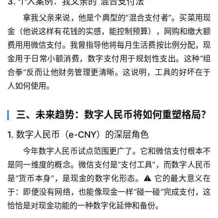
3. 个人案例：我父亲的“混合支付法”
列
表
拿我父亲来说，他是个典型的“混合支付者”。买菜用现
金（他说这样有花钱的实感，能控制预算），网购和缴大额
自
费用用微信支付。
我曾指导他
将每月生活费按比例分配，现
然
金用于日常小额消费，数字支付用于规划性支出。这种“组
万
合拳”反而让他财务管理更清晰。这说明，工具的好坏在于
物
人如何使用。
人
三、未来趋势：数字人民币将如何重塑格局？
体
奥
1. 数字人民币（e-CNY）的深层角色
秘
今年数字人民币试点范围更广了。它和微信支付
根本不
是同一维度的概念
。微信支付是“支付工具”，而数字人民币
历
史
是“货币本身”，是现金的数字化形态。⚠️ 
它的最大意义在
档
于：即便没有网络，也能像现金一样“碰一碰”完成支付
，这
案
恰恰是对现金功能的一种数字化延伸和备份。