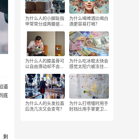
为什么人的小脚趾指
为什么喝啤酒比喝白
甲常常分成两瓣是返
酒更容易打嗝？
祖吗？
为什么人的膝盖骨可
为什么吃冰棍太快会
以自由滑动却不会掉
感觉太阳穴被冻住了
下来？
一样？
知道
到底
为什么人的头发拉直
为什么打喷嚏时用手
后洗几次又会变弯？
肘挡比用手掌更卫
生？
，剩