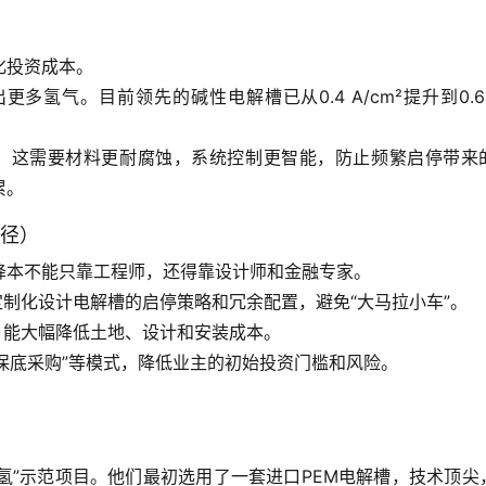
化投资成本。
氢气。目前领先的碱性电解槽已从0.4 A/cm²提升到0.6-1.
时。这需要材料更耐腐蚀，系统控制更智能，防止频繁启停带来
累。
捷径）
降本不能只靠工程师，还得靠设计师和金融专家。
制化设计电解槽的启停策略和冗余配置，避免“大马拉小车”。
，能大幅降低土地、设计和安装成本。
保底采购”等模式，降低业主的初始投资门槛和风险。
氢”示范项目。他们最初选用了一套进口PEM电解槽，技术顶尖