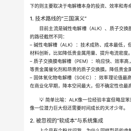
下的则主要取决于电解槽本身的投资、效率和寿
1. 技术路线的“三国演义”
目前主流是碱性电解槽（ALK）、质子交换
的路径截然不同：
– 
碱性电解槽（ALK）
：技术成熟、成本最低，
材料创新
，比如降低贵金属用量、提升电流密度
– 
质子交换膜电解槽（PEM）
：响应快、效率高
等贵金属催化剂和昂贵的质子交换膜。
降低贵金
– 
固体氧化物电解槽（SOEC）
：效率理论值最
在商业化早期，降本空间最大，但不确定性也最
💡 
简单比喻
：ALK像一位经验丰富但略显笨
像一位潜力巨大但还需要时间成长的天才少年。
2. 被忽视的“软成本”与系统集成
上个月有个粉丝问我，为什么同样型号的电