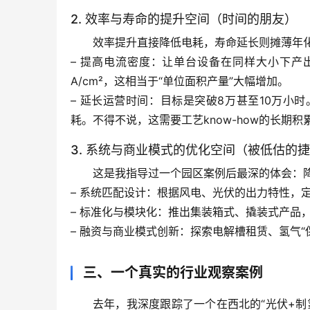
2. 效率与寿命的提升空间（时间的朋友）
效率提升直接降低电耗，寿命延长则摊薄年
– 
提高电流密度
：让单台设备在同样大小下产出更多
A/cm²，这相当于“单位面积产量”大幅增加。
– 
延长运营时间
：目标是突破8万甚至10万小
耗。
不得不说，这需要工艺know-how的长期积
3. 系统与商业模式的优化空间（被低估的
这是我指导过一个园区案例后最深的体会：
– 
系统匹配设计
：根据风电、光伏的出力特性，定
– 
标准化与模块化
：推出集装箱式、撬装式产品
– 
融资与商业模式创新
：探索电解槽租赁、氢气“
三、一个真实的行业观察案例
去年，我深度跟踪了一个在西北的“光伏+制