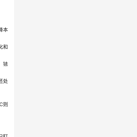
降本
化和
、铱
还处
C则
只盯