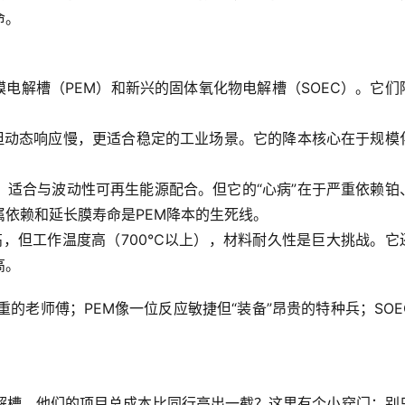
命。
膜电解槽（PEM）和新兴的固体氧化物电解槽（SOEC）。它们
但动态响应慢，更适合稳定的工业场景。它的降本核心在于
规模
。
，适合与波动性可再生能源配合。但它的“心病”在于严重依赖铂
属依赖和延长膜寿命
是PEM降本的生死线。
高，但工作温度高（700℃以上），材料耐久性是巨大挑战。它
高。
重的老师傅；PEM像一位反应敏捷但“装备”昂贵的特种兵；SOE
解槽，他们的项目总成本比同行高出一截？这里有个小窍门：
别