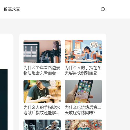
辟谣求真
为什么坐车看路边景
为什么人的手指在冬
物后退会头晕而看前
天容易长倒刺而夏天
方不会？
少？
为什么人的手指被水
为什么吃烧烤后第二
泡皱后指纹还能解锁
天放屁有烤肉味？
手机？