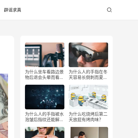
辟谣求真
为什么坐车看路边景
为什么人的手指在冬
物后退会头晕而看前
天容易长倒刺而夏天
方不会？
少？
为什么人的手指被水
为什么吃烧烤后第二
泡皱后指纹还能解锁
天放屁有烤肉味？
手机？