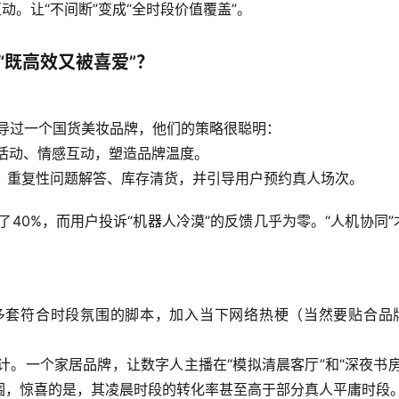
互动。
让“不间断”变成“全时段价值覆盖”。
“既高效又被喜爱”？
指导过一个国货美妆品牌，他们的策略很聪明：
型活动、情感互动，塑造品牌温度。
解、重复性问题解答、库存清货，并引导用户预约真人场次。
了40%，而用户投诉“机器人冷漠”的反馈几乎为零。
“人机协同”
多套符合时段氛围的脚本，加入当下网络热梗（当然要贴合品
计。一个家居品牌，让数字人主播在“模拟清晨客厅”和“深夜书房
围
，惊喜的是，其凌晨时段的转化率甚至高于部分真人平庸时段