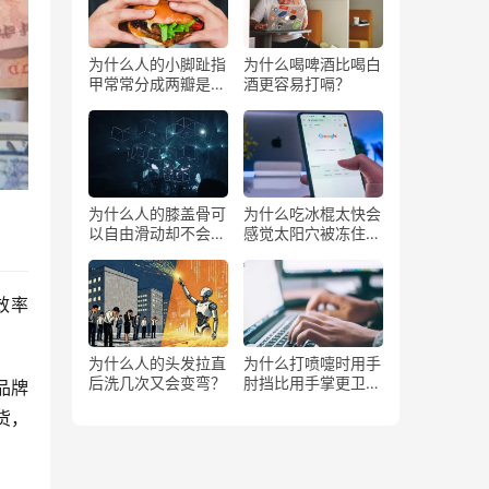
为什么人的小脚趾指
为什么喝啤酒比喝白
甲常常分成两瓣是返
酒更容易打嗝？
祖吗？
为什么人的膝盖骨可
为什么吃冰棍太快会
以自由滑动却不会掉
感觉太阳穴被冻住了
下来？
一样？
效率
为什么人的头发拉直
为什么打喷嚏时用手
后洗几次又会变弯？
肘挡比用手掌更卫
品牌
生？
货，