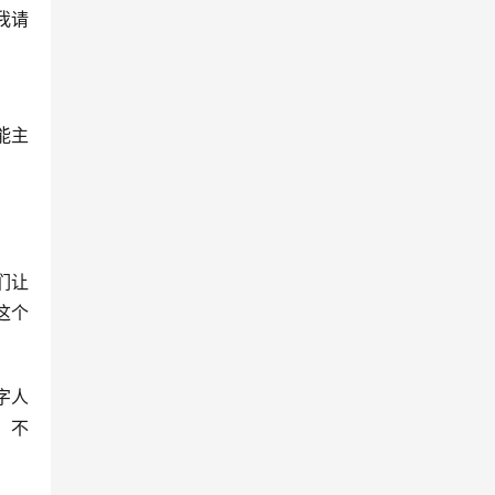
我请
能主
们让
这个
字人
。不