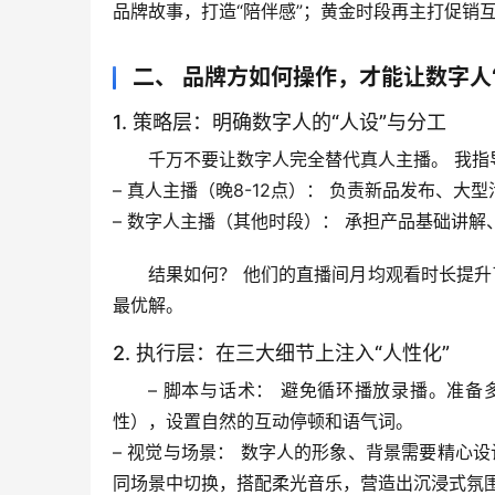
品牌故事，打造“陪伴感”；黄金时段再主打促销
二、 品牌方如何操作，才能让数字人
1. 策略层：明确数字人的“人设”与分工
千万不要让数字人完全替代真人主播。
 我
– 
真人主播（晚8-12点）：
 负责新品发布、大
– 
数字人主播（其他时段）：
 承担产品基础讲
结果如何？
 他们的直播间月均观看时长提升
最优解。
2. 执行层：在三大细节上注入“人性化”
– 
脚本与话术：
 避免循环播放录播。准备
性），设置
自然的互动停顿和语气词
。
– 
视觉与场景：
 数字人的形象、背景需要精心设
同场景中切换，搭配柔光音乐，
营造出沉浸式氛