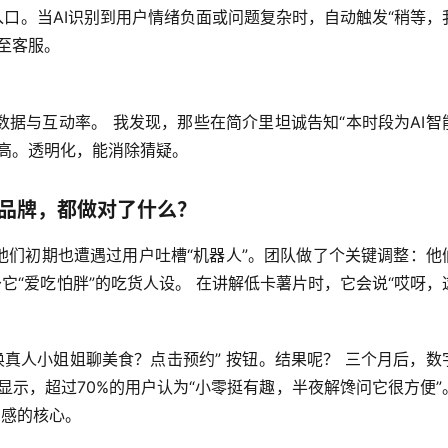
入口
。当AI识别到用户情绪负面或问题复杂时，自动触发“稍等，
至客服。
数据与互动率。
 我发现，那些在简介里坦诚告知“本时段为AI智
高。
透明化，能消除猜疑。
的品牌，都做对了什么？
他们初期也遭遇过用户吐槽“机器人”。团队做了个关键调整：
他
它“爱吃怕胖”的吃货人设。
 在讲解低卡薯片时，它会说“哎呀，
唤真人小姐姐聊美食？点击预约”
 按钮。
结果呢？
 三个月后，数
显示，超过70%的用户认为“小零挺有趣，半夜解馋问它很方便”
反感的核心。