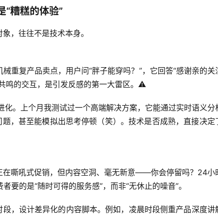
是“糟糕的体验”
对象，往往不是技术本身。
械重复产品卖点，用户问“胖子能穿吗？”，它回答“感谢亲的关
共鸣
的交互，是引发反感的第一大雷区。⚠️
幅进化。上个月我测试过一个高端解决方案，它能通过实时语义分
问题，甚至能模拟出思考停顿（笑）。
技术是否成熟，直接决定
正在嘶吼式促销，但内容空洞、毫无新意——你会停留吗？
24小
费者要的是“随时可得的服务感”，而非“无休止的噪音”。
同时段，设计差异化的内容脚本。例如，凌晨时段侧重产品深度讲