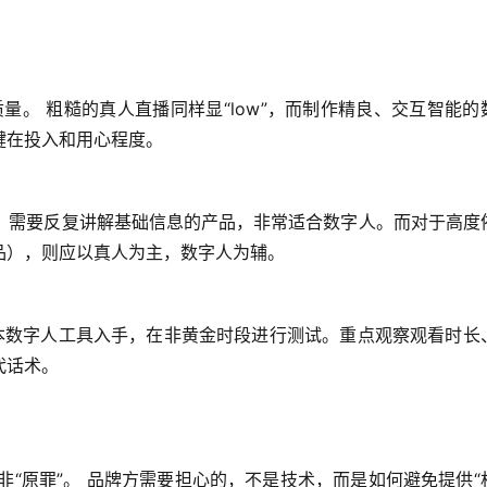
？
质量。
 粗糙的真人直播同样显“low”，而制作精良、交互智能的
键在投入和用心程度。
、需要反复讲解基础信息的产品
，非常适合数字人。而对于高度
品），则应以真人为主，数字人为辅。
本数字人工具
入手，在非黄金时段进行测试。重点观察
观看时长
代话术。
非“原罪”。
 品牌方需要担心的，不是技术，而是如何避免提供“