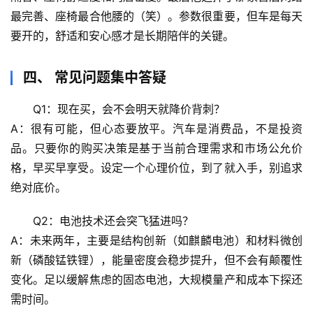
最完善、座椅最合他腰的
（笑）。参数很重要，但车是每天
科
要开的，舒适和安心感才是长期陪伴的关键。
技
前
四、 常见问题集中答疑
沿
Q1：现在买，会不会明天就降价背刺？
心
A：很有可能，但心态要放平。汽车是消费品，不是投资
理
品。只要你的购买决策是基于当前
合理需求和市场公允价
驿
格
，早买早享受。设定一个心理价位，到了就入手，别追求
站
绝对底价。
辟
Q2：电池技术还会突飞猛进吗？
谣
A：未来两年，主要是
结构创新
（如麒麟电池）和
材料微创
求
真
新
（磷酸锰铁锂），能量密度会稳步提升，但不会有颠覆性
变化。足以缓解焦虑的固态电池，大规模量产和成本下探还
需时间。