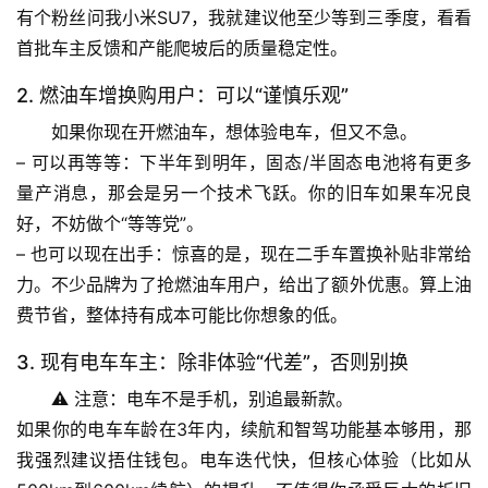
有个粉丝问我小米SU7，我就建议他至少等到三季度，看看
首批车主反馈和产能爬坡后的质量稳定性。
2. 燃油车增换购用户：可以“谨慎乐观”
首
如果你现在开燃油车，想体验电车，但又不急。
页
– 
可以再等等
：下半年到明年，固态/半固态电池将有更多
量产消息，那会是另一个技术飞跃。你的旧车如果车况良
专
题
好，不妨做个“等等党”。
列
– 
也可以现在出手
：惊喜的是，现在二手车置换补贴非常给
表
力。不少品牌为了抢燃油车用户，给出了额外优惠。算上油
费节省，整体持有成本可能比你想象的低。
自
然
3. 现有电车车主：除非体验“代差”，否则别换
万
⚠️ 
注意：电车不是手机，别追最新款。
物
如果你的电车车龄在3年内，续航和智驾功能基本够用，那
我强烈建议
捂住钱包
。电车迭代快，但核心体验（比如从
人