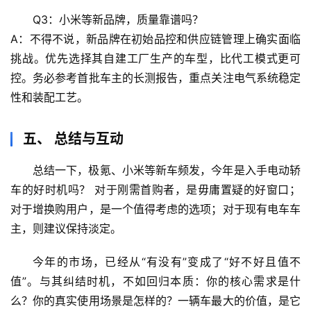
Q3：小米等新品牌，质量靠谱吗？
A：不得不说，新品牌在初始品控和供应链管理上确实面临
挑战。
优先选择其自建工厂生产的车型
，比代工模式更可
控。务必参考首批车主的长测报告，重点关注电气系统稳定
性和装配工艺。
五、 总结与互动
总结一下，
极氪、小米等新车频发，今年是入手电动轿
车的好时机吗？
 对于
刚需首购者
，是毋庸置疑的好窗口；
对于
增换购用户
，是一个值得考虑的选项；对于
现有电车车
主
，则建议保持淡定。
今年的市场，已经从“有没有”变成了“好不好且值不
值”。与其纠结时机，不如回归本质：你的核心需求是什
么？你的真实使用场景是怎样的？
一辆车最大的价值，是它