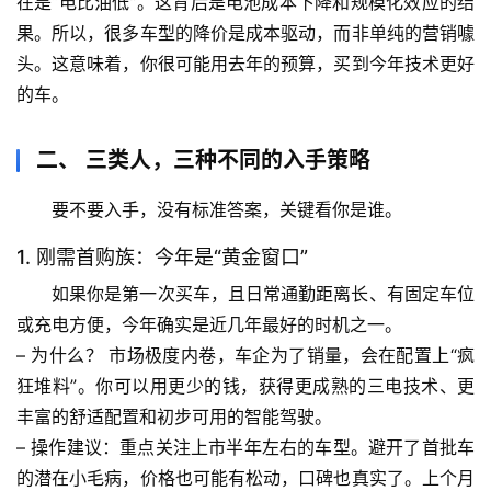
在是“电比油低”。这背后是电池成本下降和规模化效应的结
果。所以，很多车型的降价是
成本驱动
，而非单纯的营销噱
头。这意味着，你很可能用去年的预算，买到今年技术更好
的车。
二、 三类人，三种不同的入手策略
要不要入手，没有标准答案，关键看你是谁。
1. 刚需首购族：今年是“黄金窗口”
如果你是第一次买车，且日常通勤距离长、有固定车位
或充电方便，
今年确实是近几年最好的时机之一
。
– 
为什么？
 市场极度内卷，车企为了销量，会在配置上“疯
狂堆料”。你可以用更少的钱，获得更成熟的三电技术、更
丰富的舒适配置和初步可用的智能驾驶。
– 
操作建议
：重点关注
上市半年左右
的车型。避开了首批车
的潜在小毛病，价格也可能有松动，口碑也真实了。上个月