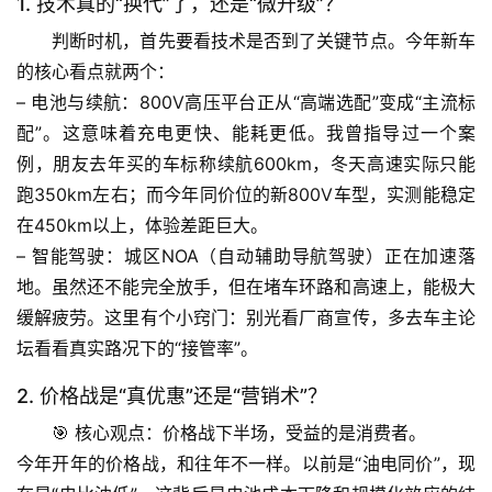
1. 技术真的“换代”了，还是“微升级”？
判断时机，首先要看技术是否到了关键节点。今年新车
的核心看点就两个：
– 
电池与续航
：800V高压平台正从“高端选配”变成“主流标
配”。这意味着充电更快、能耗更低。
我曾指导过一个案
例
，朋友去年买的车标称续航600km，冬天高速实际只能
跑350km左右；而今年同价位的新800V车型，实测能稳定
在450km以上，体验差距巨大。
– 
智能驾驶
：城区NOA（自动辅助导航驾驶）正在加速落
地。虽然还不能完全放手，但在堵车环路和高速上，能极大
缓解疲劳。
这里有个小窍门
：别光看厂商宣传，多去车主论
坛看看真实路况下的“接管率”。
2. 价格战是“真优惠”还是“营销术”？
🎯 
核心观点：价格战下半场，受益的是消费者。
今年开年的价格战，和往年不一样。以前是“油电同价”，现