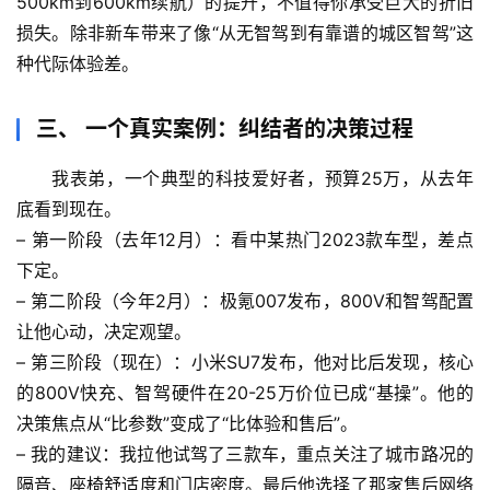
500km到600km续航）的提升，不值得你承受巨大的折旧
体
损失。除非新车带来了像“从无智驾到有靠谱的城区智驾”这
奥
秘
种
代际体验差
。
历
三、 一个真实案例：纠结者的决策过程
史
档
我表弟，一个典型的科技爱好者，预算25万，从去年
案
底看到现在。
– 
第一阶段（去年12月）
：看中某热门2023款车型，差点
宇
下定。
宙
– 
第二阶段（今年2月）
：极氪007发布，800V和智驾配置
天
让他心动，决定观望。
文
– 
第三阶段（现在）
：小米SU7发布，他对比后发现，
核心
的800V快充、智驾硬件在20-25万价位已成“基操”
。他的
生
决策焦点从“比参数”变成了“比体验和售后”。
活
科
– 
我的建议
：我拉他试驾了三款车，重点关注了城市路况的
学
隔音、座椅舒适度和门店密度。
最后他选择了那家售后网络