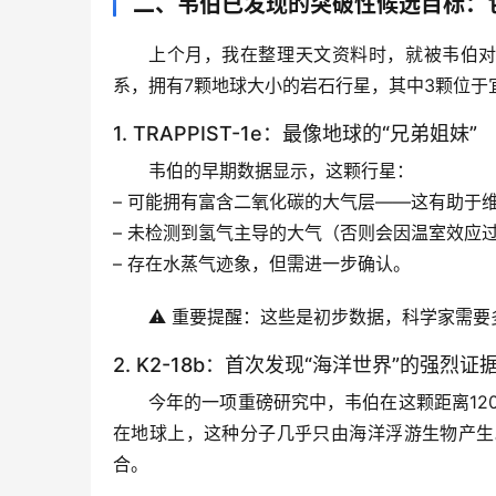
二、韦伯已发现的突破性候选目标：
上个月，我在整理天文资料时，就被韦伯
系，拥有7颗地球大小的岩石行星，其中3颗位于
1. TRAPPIST-1e：最像地球的“兄弟姐妹”
韦伯的早期数据显示，这颗行星：
– 
可能拥有富含二氧化碳的大气层
——这有助于
– 
未检测到氢气主导的大气
（否则会因温室效应过
– 
存在水蒸气迹象
，但需进一步确认。
⚠️ 
重要提醒
：这些是初步数据，科学家需要
2. K2-18b：首次发现“海洋世界”的强烈证
今年的一项重磅研究中，韦伯在这颗距离12
在地球上，这种分子几乎只由海洋浮游生物产生
合。