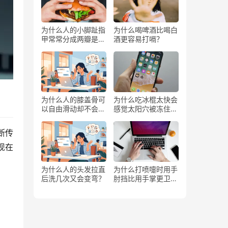
为什么人的小脚趾指
为什么喝啤酒比喝白
甲常常分成两瓣是返
酒更容易打嗝？
祖吗？
为什么人的膝盖骨可
为什么吃冰棍太快会
以自由滑动却不会掉
感觉太阳穴被冻住了
下来？
一样？
断传
现在
为什么人的头发拉直
为什么打喷嚏时用手
后洗几次又会变弯？
肘挡比用手掌更卫
。
生？