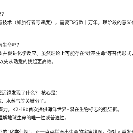
吗？
有技术（如旅行者号速度），需要飞行数十万年。
现阶段的意义
有生命吗？
质并促进化学反应。虽然理论上可能存在“硅基生命”等替代形式
以先从熟悉的找起更高效。
望远镜发现了什么？
 核心是：
烷、水蒸气等关键分子。
宜居潜力，K2-18b首次提供海洋世界+潜在生物标志的强证据。
理解地球生命的唯一性或普遍性。
的“化学侦探”，正一点点拼凑出生命的宇宙拼图。
你对人类发