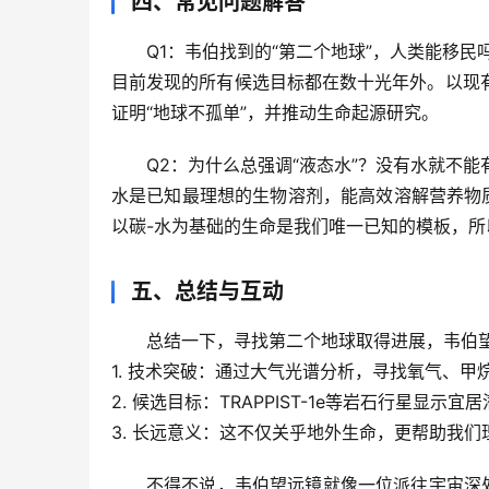
四、常见问题解答
Q1：韦伯找到的“第二个地球”，人类能移民
目前发现的所有候选目标都在数十光年外。以现
证明“地球不孤单”
，并推动生命起源研究。
Q2：为什么总强调“液态水”？没有水就不能
水是已知最理想的生物溶剂，能高效溶解营养物
以碳-水为基础的生命是我们唯一已知的模板
，所
五、总结与互动
总结一下，
寻找第二个地球取得进展，韦伯
1. 
技术突破
：通过大气光谱分析，寻找氧气、甲
2. 
候选目标
：TRAPPIST-1e等岩石行星显示
3. 
长远意义
：这不仅关乎地外生命，更帮助我们
不得不说，韦伯望远镜就像一位派往宇宙深处