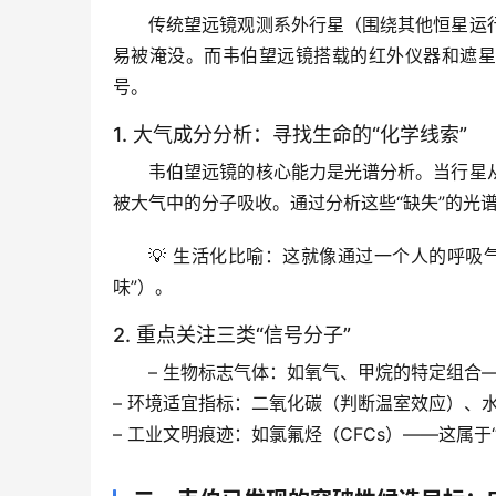
传统望远镜观测系外行星（围绕其他恒星运
易被淹没。而韦伯望远镜搭载的红外仪器和遮星
号。
1. 大气成分分析：寻找生命的“化学线索”
韦伯望远镜的核心能力是
光谱分析
。当行星
被大气中的分子吸收。通过分析这些“缺失”的光
💡 
生活化比喻
：这就像通过一个人的呼吸
味”）。
2. 重点关注三类“信号分子”
– 
生物标志气体
：如氧气、甲烷的特定组合
– 
环境适宜指标
：二氧化碳（判断温室效应）、
– 
工业文明痕迹
：如氯氟烃（CFCs）——这属