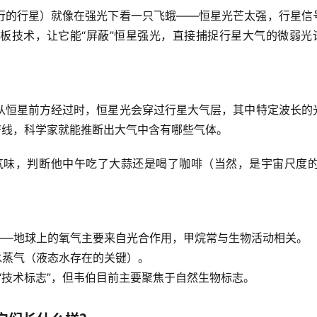
行的行星）就像在强光下看一只飞蛾——恒星光芒太强，行星信
板技术，让它能“屏蔽”恒星强光，直接捕捉行星大气的微弱光
从恒星前方经过时，恒星光会穿过行星大气层，其中特定波长的
谱线，科学家就能推断出大气中含有哪些气体。
气味，判断他中午吃了大蒜还是喝了咖啡（当然，是宇宙尺度的
——地球上的氧气主要来自光合作用，甲烷常与生物活动相关。
水蒸气（液态水存在的关键）。
于“技术标志”，但韦伯目前主要聚焦于自然生物标志。