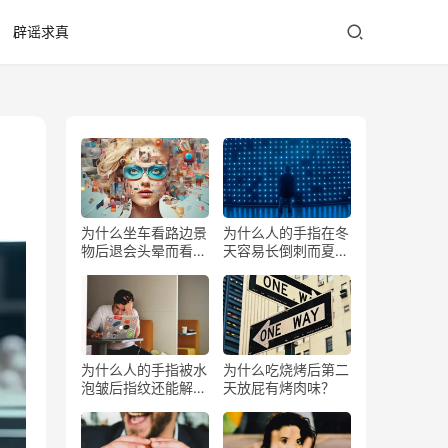
辟谣求真
为什么坐车看路边景
为什么人的手指在冬
物后退会头晕而看前
天容易长倒刺而夏天
方不会？
少？
为什么人的手指被水
为什么吃烧烤后第二
泡皱后指纹还能解锁
天放屁有烤肉味？
手机？