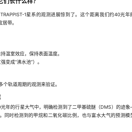
它们长什么样？
对
TRAPPIST-1星系
的观测进展惊到了。这个距离我们约40光年
宜居带。
维持温室效应，保持表面温度。
强变成“沸水池”）。
多个轨道周期的观测来验证。
据
0光年的行星大气中，
明确检测到了二甲基硫醚（DMS）的迹象
。同时检测到的甲烷和二氧化碳比例，也与富水大气的预测模