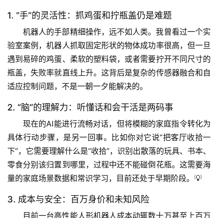
1. “手”的灵活性：抓鸡蛋和拧瓶盖仍是难题
机器人的手部精细操作，远不如人类。我曾看过一个实
验室案例，机器人抓取固定形状的物体成功率很高，但一旦
遇到易碎的鸡蛋、柔软的塑料袋，或者需要拧开不同尺寸的
瓶盖，失败率就直线上升。这背后是复杂的传感器融合和自
适应控制问题，不是一朝一夕能解决的。
2. “脑”的理解力：听懂话和会干活是两码事
现在的AI能进行流畅对话，但
将模糊的家庭指令转化为
具体行动步骤
，是另一回事。比如你对它说“把客厅收拾一
下”，它需要理解什么是“收拾”，识别出散落的玩具、书本、
零食分别该归置到哪里，过程中还不能碰倒花瓶。这需要海
量的家庭场景数据和常识学习，目前还处于早期阶段。💡
3. 成本与安全：百万身价和未知风险
目前一台高性能人形机器人成本动辄数十万甚至上百万