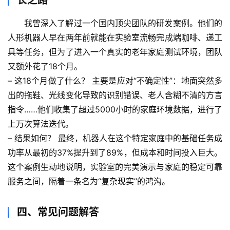
长之路
档
案
我曾深入了解过一个国内顶尖团队的研发案例。他们的
人形机器人早在两年前就能在实验室流畅完成端咖啡、递工
宇
具等任务，但为了进入一个真实的老年家庭测试环境，团队
宙
又额外花了18个月。
天
– 
这18个月做了什么？
 主要是应对“不确定性”：地面突然多
文
出的拖鞋、光线变化导致的识别错误、老人含糊不清的方言
指令……他们收集了超过5000小时的家庭环境数据，进行了
生
活
上万次算法迭代。
科
– 
结果如何？
 最终，机器人在这个特定家庭中的基础任务成
学
功率从最初的37%提升到了89%，但成本和时间投入巨大。
这个案例生动地说明，
实验室的完美演示与家庭的稳定可靠
科
服务之间，隔着一条名为“复杂现实”的鸿沟
。
技
前
四、常见问题解答
沿