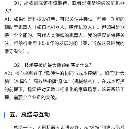
Q1：那我到底该不该期待，或者说准备购买家庭机器
心
人？
理
A1：如果你是科技爱好者，可以关注并尝试一些单一功能的
驿
站
辅助型机器人（如扫地机器人、陪伴机器人）。但如果是期
待一个全能的、替代人类保姆的机器人，我的建议是保持关
辟
注，但给行业至少5-8年的发展时间（笑，当然这只是我的
谣
保守看法）。
求
真
Q2：技术突破的最大瓶颈到底是什么？
A2：核心瓶颈在于 
“软硬件的协同与成本控制”
 。如何让“大
脑”（AI算法）高效地指挥“身体”（机械结构），在成本可控
的前提下，稳定应对无数非标准化的家庭场景，这是系统工
程，需要全产业链的突破。
五、总结与互动
总结一下，人形机器人走进家庭，从“炫技”的演示品成