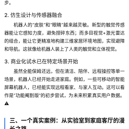
步。
专
题
2. 仿生设计与传感器融合
列
机器人的“皮肤”和“眼睛”越来越灵敏。新型的触觉传感
表
器能让它感知力度，避免捏碎东西；而多目视觉+激光雷达
的组合，能让它更精准地构建三维家居环境地图，实现避障
自
和导航。这就像给机器人装上了人类的触觉和立体视觉。
然
万
3. 商业化试水已在特定场景开始
物
虽然全能保姆还远，但
在清洁、陪伴、远程操控等单一
场景
，机器人已经开始走进家庭。例如，一些可移动的智能
人
屏幕机器人，已经能实现远程看家、与家人互动。这可以看
体
奥
作是“功能阉割版”的初步尝试，为未来积累真实用户数据。
秘
⚠️
历
三、一个真实案例：从实验室到家庭客厅的漫
史