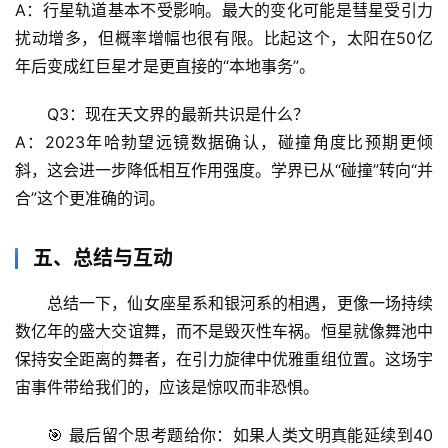
A：行星轨道基本不受影响。最大的变化可能是
彗星受引力
驿
扰动增多
，但概率增幅也很有限。比起这个，太阳在50亿
站
年后变成红巨星才是更直接的“本地事务”。
辟
Q3：现在天文界的最新共识是什么？
谣
A：2023年哈勃望远镜数据确认，
碰撞角度比预期更倾
求
斜
，这会进一步降低相互作用强度。学界已从“碰撞”转向“并
真
合”这个更准确的词。
五、总结与互动
总结一下，仙女座星系和银河系的相遇，更像一场持续
数亿年的盛大交谊舞，而不是毁灭性车祸。
恒星就像舞池中
保持安全距离的舞者
，在引力旋律中优雅重组位置。这场宇
宙事件带给我们的，应该是惊叹而非恐惧。
🎯 最后留个思考题给你：如果人类文明真能延续到40