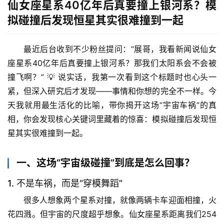
仙女座星系40亿年后真要撞上银河系？模
拟碰撞后发现恒星其实很难撞到一起
最近后台收到不少粉丝提问：“展哥，我看新闻说仙女
座星系40亿年后真要撞上银河系？那我们太阳系会不会被
撞飞啊？” 💡 说实话，我第一次看到这个标题时也心头一
紧，但深入研究后才发现——
事情和你想的完全不一样
。今
天我就用最生活化的比喻，带你揭开这场“宇宙车祸”的真
相，你会发现核心关键词里藏着的惊喜：
模拟碰撞后发现恒
星其实很难撞到一起
。
一、这场“宇宙级碰撞”到底是怎么回事？
1. 不是车祸，而是“穿模舞蹈”
很多人想象两个星系对撞，就像两辆卡车迎面相撞，火
花四溅。但宇宙的尺度超乎想象。
仙女座星系距离我们254