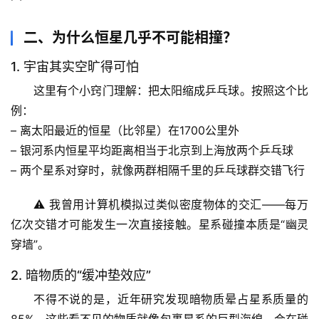
二、为什么恒星几乎不可能相撞？
1. 宇宙其实空旷得可怕
这里有个小窍门理解：
把太阳缩成乒乓球
。按照这个比
例：
– 离太阳最近的恒星（比邻星）在1700公里外
– 银河系内恒星平均距离相当于
北京到上海
放两个乒乓球
– 两个星系对穿时，就像两群相隔千里的乒乓球群交错飞行
⚠️ 我曾用计算机模拟过类似密度物体的交汇——每万
亿次交错才可能发生一次直接接触。
星系碰撞本质是“幽灵
穿墙”
。
首
页
2. 暗物质的“缓冲垫效应”
不得不说的是，近年研究发现暗物质晕占星系质量的
专
85%。这些看不见的物质就像
包裹星系的巨型海绵
，会在碰