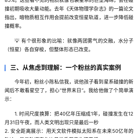
题
列
撞初期吸收大量动能。去年《天体物理学杂志》的一篇论文
表
指出，暗物质相互作用会提前改变恒星轨道，进一步降低碰
撞概率。
自
然
💡 有个很形象的比喻：就像两团雾气的交融，水分子
万
（恒星）各自穿梭，但整体形态已改变。
物
三、从焦虑到理解：一个粉丝的真实案例
人
体
今年初，粉丝小陈私信我，说他孩子看到星系碰撞的新
奥
闻后不敢看星空了，担心“世界末日”。我给他做了个简单演
秘
示：
历
1. 
时间尺度换算
：把40亿年压缩成1年，碰撞发生在12
史
月31日午夜，而人类文明出现只是最后一秒
档
2. 
安全距离展示
：用天文软件模拟太阳系在未来50亿年的
案