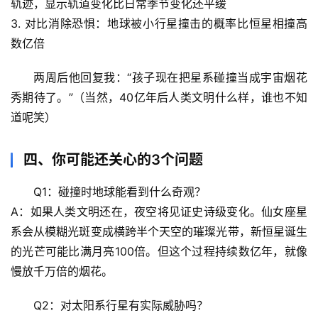
轨迹，显示轨道变化比日常季节变化还平缓
3. 
对比消除恐惧
：地球被小行星撞击的概率比恒星相撞高
宇
数亿倍
宙
天
两周后他回复我：“孩子现在把星系碰撞当成宇宙烟花
文
秀期待了。”（当然，40亿年后人类文明什么样，谁也不知
道呢笑）
生
活
科
四、你可能还关心的3个问题
学
Q1：碰撞时地球能看到什么奇观？
科
A：如果人类文明还在，夜空将见证史诗级变化。仙女座星
技
系会从模糊光斑变成
横跨半个天空的璀璨光带
，新恒星诞生
前
的光芒可能比满月亮100倍。但这个过程持续数亿年，就像
沿
慢放千万倍的烟花。
心
Q2：对太阳系行星有实际威胁吗？
理