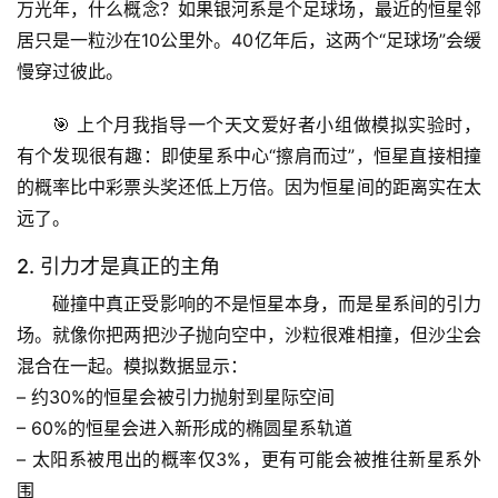
万光年
，什么概念？如果银河系是个足球场，最近的恒星邻
居只是一粒沙在10公里外。40亿年后，这两个“足球场”会缓
慢穿过彼此。
🎯 上个月我指导一个天文爱好者小组做模拟实验时，
有个发现很有趣：
即使星系中心“擦肩而过”，恒星直接相撞
的概率比中彩票头奖还低上万倍
。因为恒星间的距离实在太
远了。
2. 引力才是真正的主角
碰撞中真正受影响的不是恒星本身，而是
星系间的引力
场
。就像你把两把沙子抛向空中，沙粒很难相撞，但沙尘会
混合在一起。模拟数据显示：
– 约30%的恒星会被引力抛射到星际空间
– 60%的恒星会进入新形成的椭圆星系轨道
– 
太阳系被甩出的概率仅3%
，更有可能会被推往新星系外
围