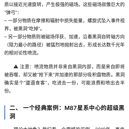
质以接近光速旋转，产生极强的磁场。这些磁场就像巨大的
“弹弓”：
– 
一部分物质
在摩擦和辐射中损失能量，螺旋式坠入事件视
界，被黑洞“吃掉”。
– 
另一部分物质
则被磁场俘获、加速，沿着黑洞自转轴方向
（阻力最小的路径）被猛烈地抛射出去，形成长达数千光年
的
相对论性喷流
。
⚠️ 注意：喷流物质并非来自黑洞内部，而是来自即将
被吞噬、却又被“抢下来”并加速的那部分吸积盘物质。黑洞
首
确实是个“邋遢食客”，吃进去一份，可能浪费和喷出去半
页
份。
专
二、 一个经典案例：M87星系中心的超级黑
题
洞
列
表