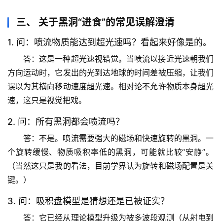
宙
天
三、 关于黑洞“进食”的常见误解澄清
文
1. 问：喷流物质能达到超光速吗？看起来好像是的。
生
答：这是一种超光速视错觉。当喷流以接近光速朝我们
活
方向运动时，它发出的光到达地球的时间差被压缩，让我们
科
误以为其横向移动速度超光速。
相对论不允许物质本身超光
学
速
，这只是视觉把戏。
科
2. 问：所有黑洞都会喷流吗？
技
前
答：不是。
喷流需要强大的磁场和快速旋转的黑洞
。一
沿
个旋转缓慢、物质吸积率低的黑洞，可能就比较“安静”。
（当然这只是我的看法，目前学界认为旋转和磁场配置是关
心
键。）
理
驿
3. 问：吸积盘模型是猜想还是已被证实？
站
答：它已经从理论模型升级为被多波段观测（从射电到