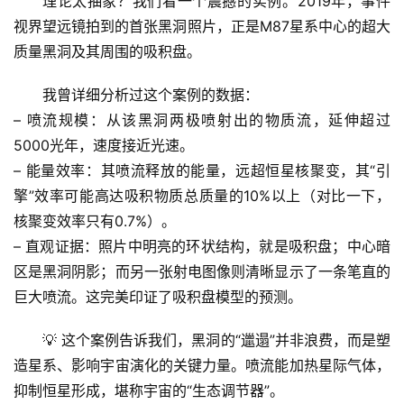
理论太抽象？我们看一个震撼的实例。
2019年，事件
视界望远镜拍到的首张黑洞照片，正是M87星系中心的超大
自
质量黑洞及其周围的吸积盘
。
然
万
我曾详细分析过这个案例的数据：
物
– 
喷流规模
：从该黑洞两极喷射出的物质流，延伸超过
5000光年，速度接近光速。
人
– 
能量效率
：其喷流释放的能量，远超恒星核聚变，其“引
体
擎”效率可能高达吸积物质总质量的10%以上（对比一下，
奥
秘
核聚变效率只有0.7%）。
– 
直观证据
：照片中明亮的环状结构，就是吸积盘；中心暗
历
区是黑洞阴影；而另一张射电图像则清晰显示了一条笔直的
史
巨大喷流。这完美印证了吸积盘模型的预测。
档
案
💡 这个案例告诉我们，黑洞的“邋遢”并非浪费，而是塑
造星系、影响宇宙演化的关键力量。喷流能加热星际气体，
宇
抑制恒星形成，堪称宇宙的“生态调节器”。