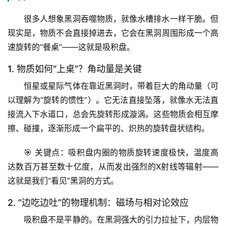
很多人想象黑洞吞噬物质，就像水槽排水一样干脆。但
现实是，物质不会直接掉进去，它会在黑洞周围形成一个高
速旋转的“餐桌”——这就是
吸积盘
。
1. 物质如何“上桌”？角动量是关键
恒星或星际气体在靠近黑洞时，带着巨大的角动量（可
以理解为“旋转的惯性”）。它无法直接坠落，就像水无法直
接流入下水道口，总会先旋转形成漩涡。这些物质会相互摩
擦、碰撞，逐渐形成一个扁平的、炽热的旋转盘状结构。
🎯 
关键点
：吸积盘内圈的物质旋转速度极快，温度高
达数百万甚至数十亿度，从而发出强烈的X射线等辐射——
这就是我们“看见”黑洞的方式。
2. “边吃边吐”的物理机制：磁场与相对论效应
吸积盘不是平静的。在黑洞强大的引力拉扯下，内层物