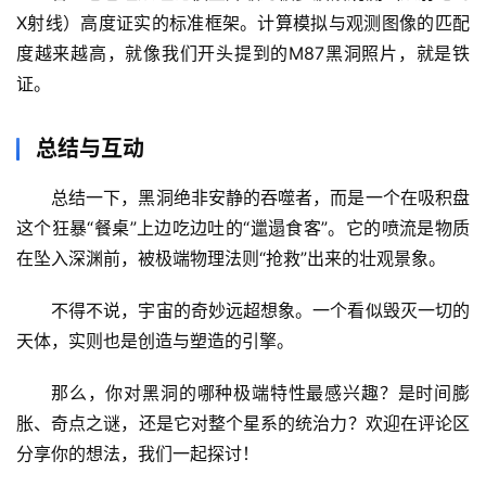
X射线）
高度证实的标准框架
。计算模拟与观测图像的匹配
辟
度越来越高，就像我们开头提到的M87黑洞照片，就是铁
谣
证。
求
真
总结与互动
总结一下，黑洞绝非安静的吞噬者，而是一个在
吸积盘
这个狂暴“餐桌”上
边吃边吐
的“邋遢食客”。它的喷流是物质
在坠入深渊前，被极端物理法则“抢救”出来的壮观景象。
不得不说，宇宙的奇妙远超想象。一个看似毁灭一切的
天体，实则也是创造与塑造的引擎。
那么，你对黑洞的哪种极端特性最感兴趣？是时间膨
胀、奇点之谜，还是它对整个星系的统治力？欢迎在评论区
分享你的想法，我们一起探讨！