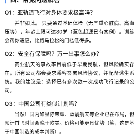
四、常见问题解答
心
理
Q1：亚轨道飞行对身体要求极高吗？
驿
并非如此。
 只要通过基础体检（无严重心脏病、高血
站
压等），年龄上限可达80岁（蓝色起源已有案例）。训练
会帮你适应，比跑马拉松的门槛低得多。
辟
谣
Q2：安全有保障吗？万一出事怎么办？
求
商业航天的事故率目前低于早期民航，但风险确实存
真
在。
所有公司都会要求乘客签署风险协议
，并配备逃生系
统。我的建议是：选择已有多次数十次成功飞行记录的公
司。
Q3：中国公司有类似计划吗？
当然！
国内如星际荣耀、蓝箭航天等企业已在布局
，但
预计首飞时间会晚于欧美。价格可能更具优势（笑，这是基
于中国制造的成本判断）。