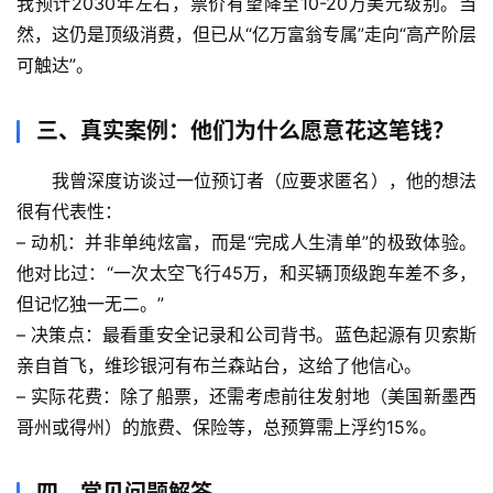
我预计2030年左右，票价有望降至10-20万美元级别
。当
案
然，这仍是顶级消费，但已从“亿万富翁专属”走向“高产阶层
可触达”。
宇
宙
三、真实案例：他们为什么愿意花这笔钱？
天
文
我曾深度访谈过一位预订者（应要求匿名），他的想法
很有代表性：
生
– 
动机
：并非单纯炫富，而是“完成人生清单”的极致体验。
活
他对比过：“一次太空飞行45万，和买辆顶级跑车差不多，
科
但记忆独一无二。”
学
– 
决策点
：最看重安全记录和公司背书。蓝色起源有贝索斯
科
亲自首飞，维珍银河有布兰森站台，这给了他信心。
技
– 
实际花费
：除了船票，还需考虑前往发射地（美国新墨西
前
哥州或得州）的旅费、保险等，总预算需上浮约15%。
沿