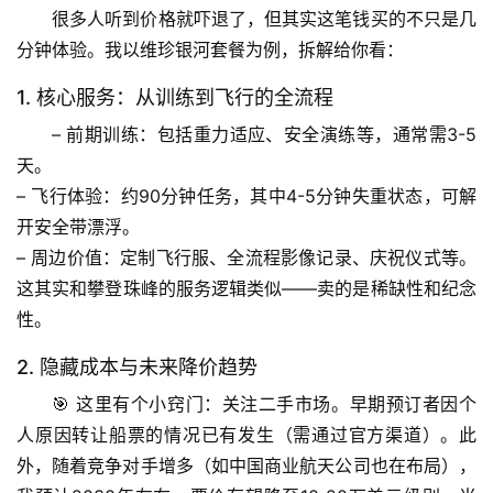
很多人听到价格就吓退了，但其实这笔钱买的不只是几
专
题
分钟体验。我以维珍银河套餐为例，拆解给你看：
列
1. 核心服务：从训练到飞行的全流程
表
– 
前期训练
：包括重力适应、安全演练等，通常需3-5
自
天。
然
– 
飞行体验
：约90分钟任务，其中
4-5分钟失重状态
，可解
万
开安全带漂浮。
物
– 
周边价值
：定制飞行服、全流程影像记录、庆祝仪式等。
这其实和攀登珠峰的服务逻辑类似——卖的是稀缺性和纪念
人
性。
体
奥
2. 隐藏成本与未来降价趋势
秘
🎯 这里有个小窍门：关注二手市场。早期预订者因个
人原因转让船票的情况已有发生（需通过官方渠道）。此
历
史
外，随着竞争对手增多（如中国商业航天公司也在布局），
档