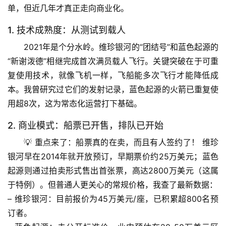
单，但近几年才真正走向商业化。
1. 技术成熟度：从测试到载人
2021年是个分水岭。维珍银河的“团结号”和蓝色起源的
“新谢泼德”相继完成首次满员载人飞行。
关键突破在于可重
复使用技术
，就像飞机一样，飞船能多次飞行才能降低成
本。我曾研究过它们的发射记录，蓝色起源的火箭已重复使
用超8次，这为常态化运营打下基础。
2. 商业模式：船票已开售，排队已开始
💡 重点来了：
船票真的在卖，而且有人签约了！
 维珍
银河早在2014年就开放预订，早期票价约25万美元；蓝色
起源则通过拍卖形式售出首张票，高达2800万美元（这属
于特例）。但普通人更关心的常规价格，我查了最新数据：
– 
维珍银河
：目前报价为
45万美元/座
，已积累超800名预
订者。