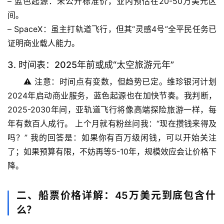
– 
蓝色起源
：未公开标准价，业内预估在
20-50万美元
区
间。
– 
SpaceX
：虽主打轨道飞行，但其“灵感4号”全平民任务已
证明商业载人能力。
3. 时间表：2025年前或成“太空旅游元年”
⚠️ 注意：时间点有变数，但趋势已定。维珍银河计划
2024年启动商业服务，蓝色起源也在加快节奏。
我判断，
2025-2030年间，亚轨道飞行将像高端探险旅游一样，每
年有数百人成行。
 上个月就有粉丝问我：“现在攒钱来得及
吗？” 我的回答是：如果你有百万级闲钱，可以开始关注
了；如果预算有限，不妨再等5-10年，规模效应会让价格下
降。
首
二、船票价格详解：45万美元到底包含什
页
么？