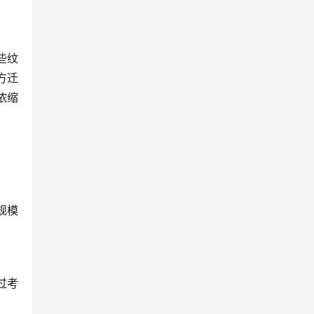
些纹
方迁
浓缩
规模
过考