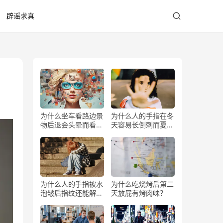
辟谣求真
为什么坐车看路边景
为什么人的手指在冬
物后退会头晕而看前
天容易长倒刺而夏天
方不会？
少？
为什么人的手指被水
为什么吃烧烤后第二
泡皱后指纹还能解锁
天放屁有烤肉味？
手机？