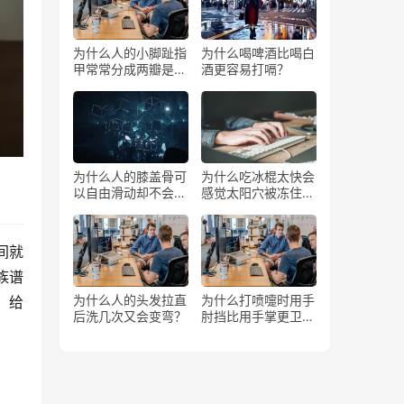
为什么人的小脚趾指
为什么喝啤酒比喝白
甲常常分成两瓣是返
酒更容易打嗝？
祖吗？
为什么人的膝盖骨可
为什么吃冰棍太快会
以自由滑动却不会掉
感觉太阳穴被冻住了
下来？
一样？
间就
族谱
为什么人的头发拉直
为什么打喷嚏时用手
，给
后洗几次又会变弯？
肘挡比用手掌更卫
生？