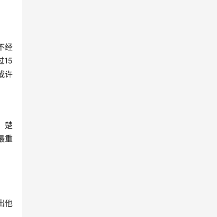
不经
15
或许
、楚
最重
出他