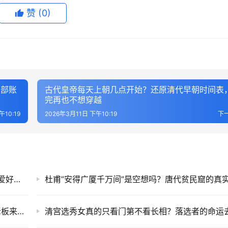
赞
(0)
户部账
古代皇帝每天上朝几点开始？还原清代早朝时间表
完再也不想穿越
午10:19
2026年3月11日 下午10:19
下
1947年罗斯维尔事件实为探测气球，为何UFO爱好者至今不肯相信？
唐代长安的”胡人”到底有多少？西市开胡店的老板来自哪些国家？