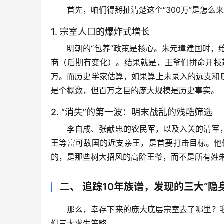
首先，咱们得掰扯清楚这个“300万”是怎
1. 宗室人口的爆炸式增长
明朝的“包养”政策是核心。朱元璋建国时
商（后期有变化）。结果就是，王爷们拼命开枝散
万。而历史学家估算，如果算上未录入的远支和
是个概数，但百万之巨的庞大规模是历史事实。
2. “消失”的第一波：明末战乱的残酷筛选
李自成、张献忠的农民军，以及入关的清军
王等富可敌国的近支亲王，是首要打击目标。他
的，是那些树大招风的高阶王爷，而不是所有姓
二、 追踪10年族谱，发现的三大“隐
那么，幸存下来的庞大底层宗室去了哪里？
们三大求生策略。