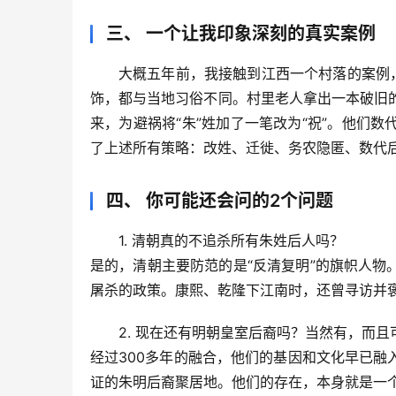
三、 一个让我印象深刻的真实案例
大概五年前，我接触到江西一个村落的案例
饰，都与当地习俗不同。村里老人拿出一本破旧的
来，为避祸将“朱”姓加了一笔改为“祝”。他们
了上述所有策略：
改姓、迁徙、务农隐匿、数代
四、 你可能还会问的2个问题
1. 清朝真的不追杀所有朱姓后人吗？
是的，清朝主要防范的是“反清复明”的旗帜人
屠杀的政策。康熙、乾隆下江南时，还曾寻访并
2. 现在还有明朝皇室后裔吗？当然有，而
经过300多年的融合，他们的基因和文化早已
证的朱明后裔聚居地。
他们的存在，本身就是一