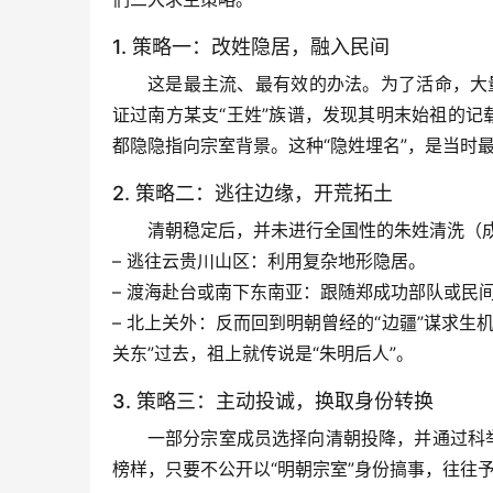
1. 策略一：改姓隐居，融入民间
这是最主流、最有效的办法。为了活命，大量朱姓
证过南方某支“王姓”族谱
，发现其明末始祖的记
都隐隐指向宗室背景。这种“隐姓埋名”，是当时
2. 策略二：逃往边缘，开荒拓土
清朝稳定后，并未进行全国性的朱姓清洗（
– 
逃往云贵川山区
：利用复杂地形隐居。
– 
渡海赴台或南下东南亚
：跟随郑成功部队或民
– 
北上关外
：反而回到明朝曾经的“边疆”谋求生
关东”过去，祖上就传说是“朱明后人”。
3. 策略三：主动投诚，换取身份转换
一部分宗室成员选择向清朝投降，并通过科
榜样，只要不公开以“明朝宗室”身份搞事，往往