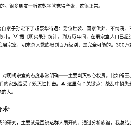
么来的。很多朋友一听这数字就觉得夸张，这很正常。
，给自家子孙定下了超豪华待遇：爵位世袭、国家供养、不纳税、
叶。💡 据《明实录》统计，到万历年间，在册宗室人口已超过
底层宗室，明末总人数膨胀到百万级别，是完全可能的。300万
，对明朝宗室的态度非常明确——
主要剿灭核心权贵
。比如福王
们的家族遭受了毁灭性打击。⚠️ 这里有个关键点：战乱中损失
朱的人。
身术”
我的研究，主要就是围绕这群人展开的。通过分析族谱，我总结