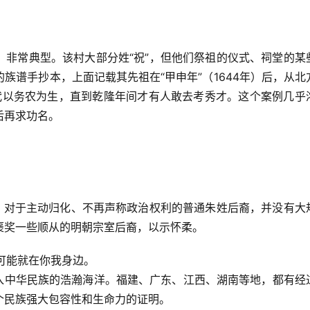
，非常典型。该村大部分姓“祝”，但他们祭祖的仪式、祠堂的某
族谱手抄本，上面记载其先祖在“甲申年”（1644年）后，从北
数代以务农为生，直到乾隆年间才有人敢去考秀才。这个案例几乎
后再求功名
。
物。对于主动归化、不再声称政治权利的普通朱姓后裔，并没有大
褒奖一些顺从的明朝宗室后裔，以示怀柔。
且可能就在你我身边。
融入中华民族的浩瀚海洋。福建、广东、江西、湖南等地，都有经
个民族强大包容性和生命力的证明。