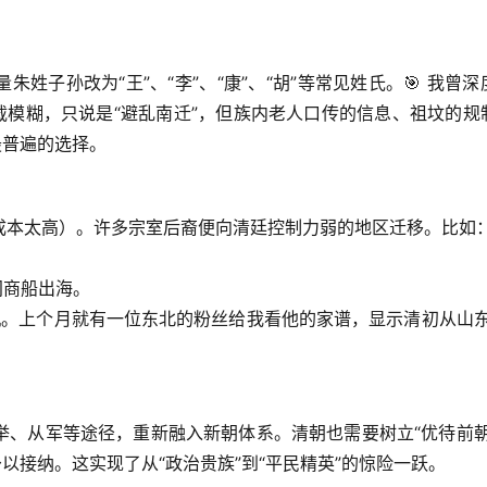
子孙改为“王”、“李”、“康”、“胡”等常见姓氏。🎯 
我曾深
载模糊，只说是“避乱南迁”，但族内老人口传的信息、祖坟的规
最普遍的选择。
成本太高）。许多宗室后裔便向清廷控制力弱的地区迁移。比如
间商船出海。
机。上个月就有一位东北的粉丝给我看他的家谱，显示清初从山东
举、从军等途径，重新融入新朝体系。清朝也需要树立“优待前朝
予以接纳。
这实现了从“政治贵族”到“平民精英”的惊险一跃。