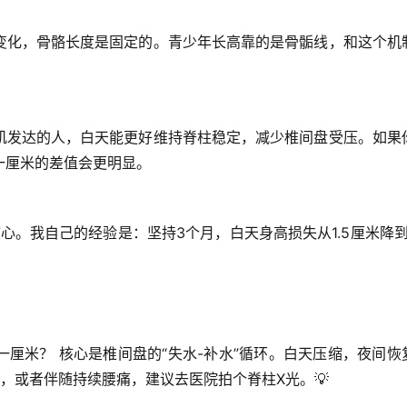
变化，
骨骼长度是固定的
。青少年长高靠的是骨骺线，和这个机
？
肌发达的人，白天能更好维持脊柱稳定，减少椎间盘受压。如果
一厘米
的差值会更明显。
核心。我自己的经验是：坚持3个月，白天身高损失从1.5厘米降到0
一厘米？
 核心是椎间盘的“失水-补水”循环。白天压缩，夜间恢
，或者伴随持续腰痛，建议去医院拍个脊柱X光。💡