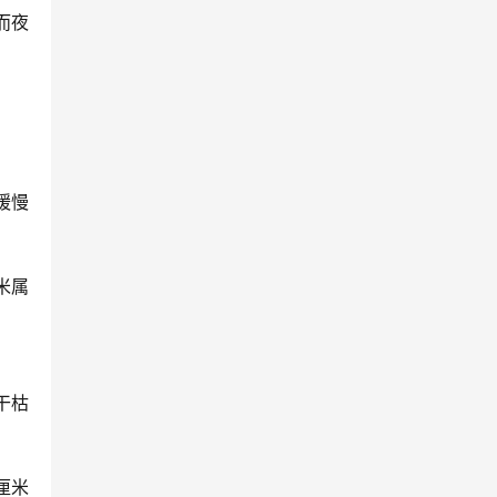
而夜
缓慢
。
米
属
干枯
厘米