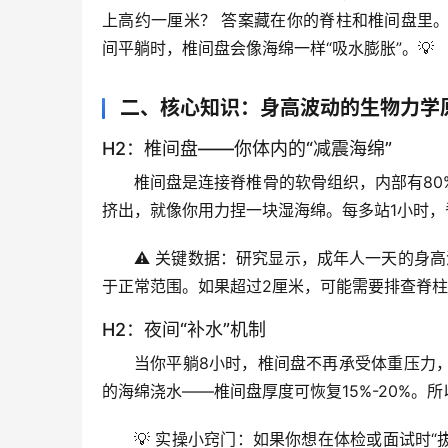
上高约一厘米？
 答案藏在你的脊柱和椎间盘里
间平躺时，椎间盘会像海绵一样“吸水膨胀”。💡
二、核心知识：身高波动的生物力学
H2：椎间盘——你体内的“减震海绵”
椎间盘是连接脊椎骨的软骨组织，内部有80
挤出，就像你用力捏一块湿海绵。每多站1小时，脊
⚠️ 
关键数据
：研究显示，成年人一天的身高波
于正常范围。如果超过2厘米，可能需要排查脊
H2：夜间“补水”机制
当你平躺8小时，椎间盘不再承受体重压力
的海绵浇水——
椎间盘厚度可恢复15%-20%
。所
💡 
实操小窍门
：如果你想在体检或面试时“