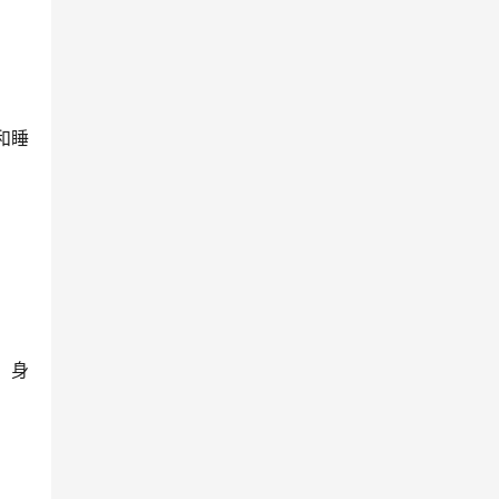
和睡
：身