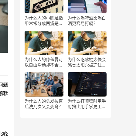
为什么人的小脚趾指
为什么喝啤酒比喝白
甲常常分成两瓣是返
酒更容易打嗝？
祖吗？
为什么人的膝盖骨可
为什么吃冰棍太快会
以自由滑动却不会掉
感觉太阳穴被冻住了
下来？
一样？
问题
鹏就
为什么人的头发拉直
为什么打喷嚏时用手
后洗几次又会变弯？
肘挡比用手掌更卫
生？
比晚