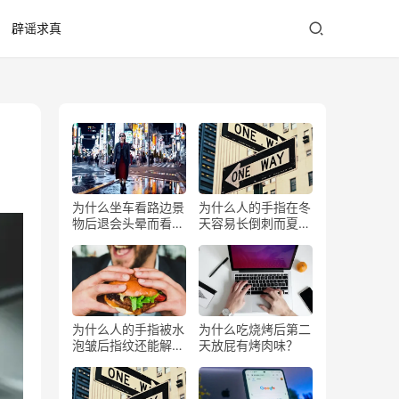
辟谣求真
为什么坐车看路边景
为什么人的手指在冬
物后退会头晕而看前
天容易长倒刺而夏天
方不会？
少？
为什么人的手指被水
为什么吃烧烤后第二
泡皱后指纹还能解锁
天放屁有烤肉味？
手机？