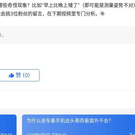
哪些奇怪现象？比如“早上比晚上矮了”（那可能是测量姿势不对
我会挑3位粉丝的留言，在下期视频里专门分析。🎯
考。
赞
(0)
为什么坐车看手机会头晕而看窗外不会？
午8:39
2026年6月6日 下午8:39
下