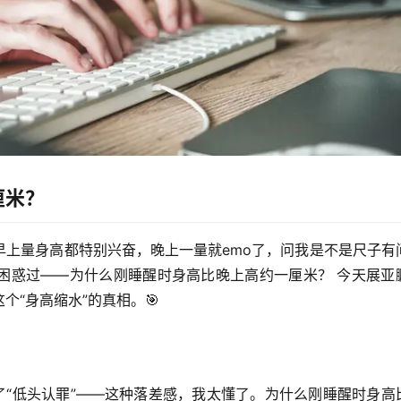
厘米？
早上量身高都特别兴奋，晚上一量就emo了，问我是不是尺子有
困惑过——
为什么刚睡醒时身高比晚上高约一厘米？
 今天展亚
“身高缩水”的真相。🎯
？
了“低头认罪”——这种落差感，我太懂了。
为什么刚睡醒时身高