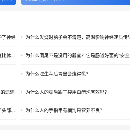
护了神经
为什么大脑越大不一定越聪明，神经元连接密度比体积更关键
为什么阑尾不是没用的器官？它是肠道好菌的“安全
为什么吃生蒜后胃里会烧得慌？
裂的遗迹
为什么人的脚后跟干裂用白醋泡有效吗？
为什么有人打嗝会脸发红？胸腔压力变化影响了头部静脉回流
为什么人的手指甲有横沟是营养不良？