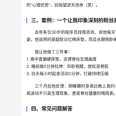
的“心理优势”，别指望逆天改命（笑）。
三、案例：一个让我印象深刻的粉丝
去年有位30岁的程序员找我咨询，说他每天
姿，他说用的是超软记忆棉床垫，而且
长期侧卧
我让他做了三件事：
1. 
换中度偏硬床垫
，支撑脊柱生理曲度
2. 
睡前做5分钟拉伸
：仰卧抱膝，放松竖脊肌
3. 
白天每小时起身活动2分钟
，打破持续压缩
三个月后他反馈：
刚睡醒时身高比晚上高约
高波动不只是生理现象，更是
脊柱健康的晴雨表
四、常见问题解答