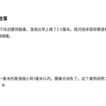
故事
下班后腰背酸痛，身高比早上矮了2.5厘米。我问他床垫软硬度
蜷缩睡
。
一厘米
的差值缩小到1厘米以内，腰痛也消失了。这个案例说明
。🎯