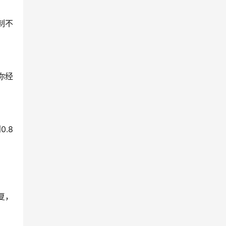
制不
你经
.8
复，