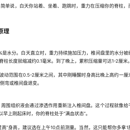
。简单说，白天你站着、坐着、跑跳时，重力在压缩你的脊柱，
原理
%是水分。白天直立时，
重力持续施加压力
，椎间盘里的水分被
柱长度就缩减约0.1毫米。到了晚上，累积压缩量可达1-2厘米
动范围在0.5-2厘米之间，其中
刚睡醒时身高比晚上高约一厘
柱侧弯或椎间盘退变。
，周围组织液会通过渗透作用重新注入椎间盘。这个过程就像给
以早上刚起床时，你的脊柱处于“满血状态”。
拔高”身高，建议选在上午10点前测量。当然，这只能帮你多拿1