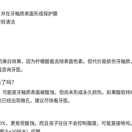
，并在牙釉质表面形成保护膜
轻轻清洁
的美白效果，因为柠檬酸能去除表面色素。但代价是损伤牙釉质
或咨询牙医。
损了吗？
，可能是牙釉质表面被酸蚀，但尚未形成永久损伤。如果酸软持
能已经出现微孔，建议尽快看牙医。
50%，更易受酸蚀。而且孩子往往不会控制酸度，可能直接啃咬
檬汁+10份水）代替。