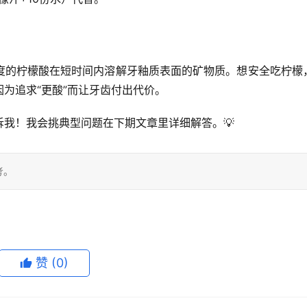
度的柠檬酸
在短时间内溶解牙釉质表面的矿物质。想安全吃柠檬
因为追求“更酸”而让牙齿付出代价。
我！我会挑典型问题在下期文章里详细解答。💡
考。
赞
(0)