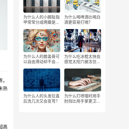
为什么人的小脚趾指
为什么喝啤酒比喝白
甲常常分成两瓣是返
酒更容易打嗝？
祖吗？
为什么人的膝盖骨可
为什么吃冰棍太快会
以自由滑动却不会掉
感觉太阳穴被冻住了
下来？
一样？
疼。
未熟
为什么人的头发拉直
为什么打喷嚏时用手
后洗几次又会变弯？
肘挡比用手掌更卫
生？
超高