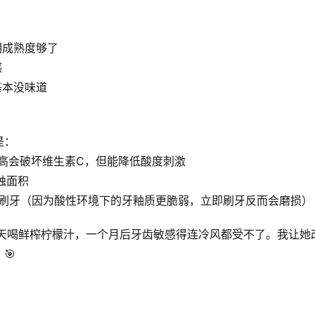
明成熟度够了
感
基本没味道
是：
高会破坏维生素C，但能降低酸度刺激
蚀面积
再刷牙（因为酸性环境下的牙釉质更脆弱，立即刷牙反而会磨损）
每天喝鲜榨柠檬汁，一个月后牙齿敏感得连冷风都受不了。我让她
🎯