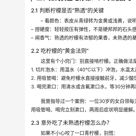
2.1 判断柠檬是否“熟透”的关键
– 
看颜色
：表皮从青绿转为金黄或浅黄，说
– 
捏硬度
：轻轻按压有弹性，不是硬邦邦的石头
– 
闻香气
：熟透的柠檬有浓郁的果香，未熟透的
2.2 吃柠檬的“黄金法则”
这里有个小窍门：
别直接啃柠檬
。正确做法
1. 
切片泡水
：用温水（40℃以下）冲泡，水温太
2. 
用吸管喝
：避免柠檬水直接接触前牙，减少酸
3. 
喝完漱口
：用清水或含氟漱口水，等30分钟
我曾指导过一个案例：一位30岁的女白领
用吸管喝、喝完立刻漱口，两周后症状明显缓解。
2.3 意外吃了未熟透柠檬怎么办？
如果不小心咬了一口青柠檬，别慌：