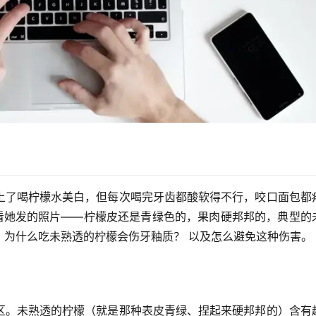
？
上了喝柠檬水美白，但每次喝完牙齿都酸软得不行，咬口面包都
一看她发的照片——柠檬皮还是青绿色的，果肉硬邦邦的，典型的
：
为什么吃未熟透的柠檬会伤牙釉质？
 以及怎么避免这种伤害。
区。未熟透的柠檬（就是那种表皮青绿、捏起来硬邦邦的）含有