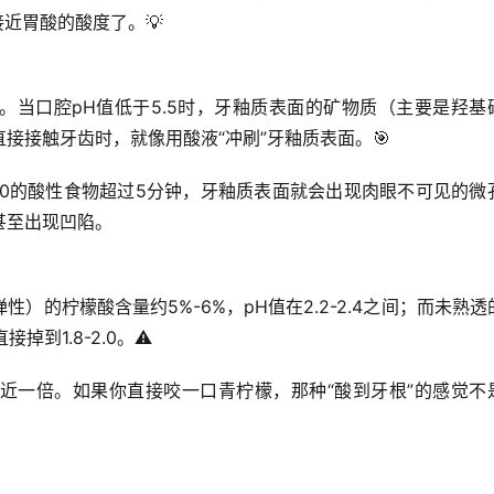
接近胃酸的酸度了。💡
。当口腔pH值低于5.5时，牙釉质表面的矿物质（主要是羟基
接接触牙齿时，就像用酸液“冲刷”牙釉质表面。🎯
.0的酸性食物超过5分钟，牙釉质表面就会出现肉眼不可见的微
甚至出现凹陷。
）的柠檬酸含量约5%-6%，pH值在2.2-2.4之间；而未熟透
到1.8-2.0。⚠️
近一倍。如果你直接咬一口青柠檬，那种“酸到牙根”的感觉不