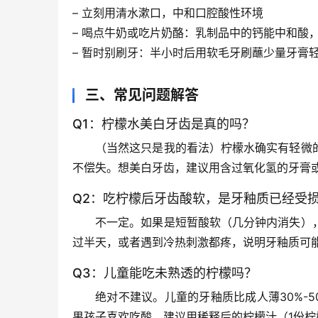
– 
立刻用清水漱口
，中和口腔酸性环境
– 
喝点牛奶或吃片奶酪
：乳制品中的钙能中和酸
– 
暂时别刷牙
：半小时后用软毛牙刷蘸少量牙膏
三、常见问题解答
Q1：柠檬水美白牙齿是真的吗？
（当然这只是我的看法）柠檬水确实有轻微
不偿失。想美白牙齿，建议用含过氧化氢的牙膏
Q2：吃柠檬后牙齿酸软，是牙釉质已经受
不一定。如果是短暂酸软（几分钟内消失）
过半天，或者遇到冷热刺激都疼，说明牙釉质可
Q3：儿童能吃未熟透的柠檬吗？
绝对不建议
。儿童的牙釉质比成人薄30%-
果孩子喜欢吃酸，建议用稀释后的柠檬汁（1份柠