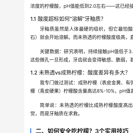
浓度的
柠檬酸
，pH值能低到2.0左右——这已经
1.1 酸度超标如何“溶解”牙釉质？
牙釉质虽然是人体最硬的组织，但它最怕酸
石）就会开始溶解。而未熟透的柠檬酸度极高，直
关键数据
：研究表明，持续接触pH值低于3
这些微孔一旦形成，牙齿就会变得敏感、脆弱，
1.2 未熟透vs成熟柠檬：酸度差异有多大？
我专门做过测试：成熟柠檬（表皮金黄、有弹性
檬（青皮硬果）柠檬酸含量高达8%-10%，pH值直接掉
简单说
：未熟透的柠檬比成熟柠檬酸度高出
觉，而是牙釉质在求救。
二、如何安全吃柠檬？3个实用技巧