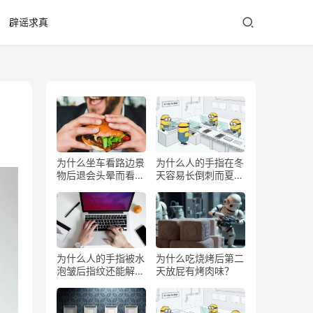
辟谣求真
为什么坐车看路边景
为什么人的手指在冬
物后退会头晕而看前
天容易长倒刺而夏天
方不会？
少？
为什么人的手指被水
为什么吃烧烤后第二
泡皱后指纹还能解锁
天放屁有烤肉味？
手机？