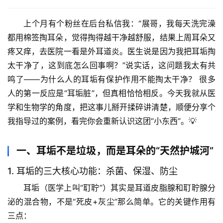
上个月有个粉丝在后台私信我：“展哥，我每天洗完澡
都用棉签掏耳朵，觉得掏得越干净越舒服，结果上周耳朵又
疼又痒，去医院一看是外耳道炎。医生说是因为我把耳垢掏
太干净了，这到底怎么回事啊？”说实话，这问题我太有共
鸣了——
为什么人的耳垢有保护作用不能掏太干净？
 很多
人的第一反应是“耳垢脏”，但真相恰恰相反。今天我就从医
学和生物学的角度，把这事儿掰开揉碎讲清楚，顺便分享个
我指导过的案例，看完你会重新认识这团“小东西”。💡
一、耳垢不是垃圾，而是耳朵的“天然护城河”
1. 耳垢的三大核心功能：杀菌、保湿、防尘
耳垢（医学上叫“耵聍”）其实是耳道皮脂腺和耵聍腺分
泌的混合物，不是“死皮+灰尘”那么简单。它的关键作用有
三点：