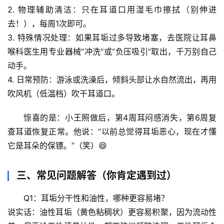
万
2. 
物理辅助清洁
：只在耳道口用湿毛巾擦拭（别伸进
物
去！），每周1次即可。
3. 
特殊情况处理
：如果耳垢过多导致堵塞，去医院让耳鼻
人
喉科医生用专业器械“冲洗”或“负压吸引”取出，千万别自己
体
动手。
奥
4. 
日常预防
：游泳或洗澡后，倾斜头部让水自然流出，再用
秘
吹风机（低温档）吹干耳道口。
历
惊喜的是
：小王照做后，第4周耳闷感消失，第6周复
史
档
查耳道恢复正常。他说：“以前总觉得耳垢恶心，现在才懂
案
它是耳朵的保镖。”（笑）😄
宇
三、常见问题解答（你肯定遇到过）
宙
天
Q1：耳垢分干性和油性，哪种更容易堵？
文
说实话：油性耳垢（黄色粘稠状）更容易积聚，因为流动性