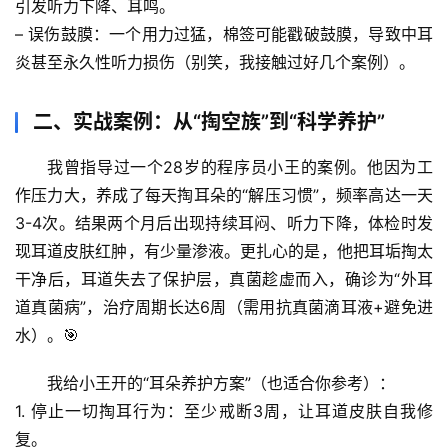
引发听力下降、耳鸣。
– 
误伤鼓膜
：一个用力过猛，棉签可能戳破鼓膜，导致中耳
炎甚至永久性听力损伤（别笑，我接触过好几个案例）。
二、实战案例：从“掏空族”到“科学养护”
我曾指导过一个28岁的程序员小王的案例。他因为工
作压力大，养成了每天掏耳朵的“解压习惯”，频率高达一天
首
3-4次。结果两个月后出现持续耳闷、听力下降，体检时发
页
现耳道皮肤红肿，有少量渗液。更扎心的是，
他把耳垢掏太
干净
后，耳道失去了保护层，真菌趁虚而入，确诊为“外耳
专
题
道真菌病”，治疗周期长达6周（需用抗真菌滴耳液+避免进
列
水）。🎯
表
我给小王开的“耳朵养护方案”
（也适合你参考）：
自
1. 
停止一切掏耳行为
：至少戒断3周，让耳道皮肤自我修
然
复。