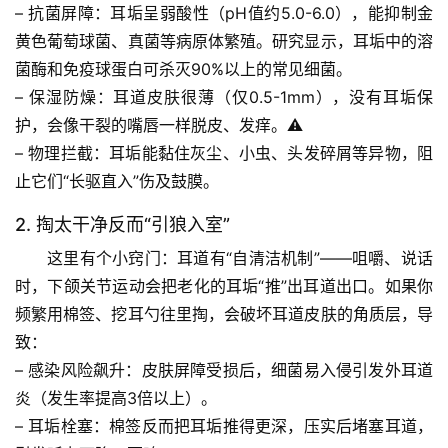
– 
抗菌屏障
：耳垢呈弱酸性（pH值约5.0-6.0），能抑制金
黄色葡萄球菌、真菌等病原体繁殖。研究显示，耳垢中的溶
菌酶和免疫球蛋白可杀灭90%以上的常见细菌。
– 
保湿防燥
：耳道皮肤很薄（仅0.5-1mm），没有耳垢保
护，会像干裂的嘴唇一样脱皮、发痒。⚠️
– 
物理拦截
：耳垢能黏住灰尘、小虫、头发碎屑等异物，阻
止它们“长驱直入”伤及鼓膜。
2. 掏太干净反而“引狼入室”
这里有个小窍门
：耳道有“自清洁机制”——咀嚼、说话
时，下颌关节运动会把老化的耳垢“推”出耳道出口。如果你
频繁用棉签、挖耳勺往里掏，会破坏耳道皮肤的角质层，导
致：
– 
感染风险飙升
：皮肤屏障受损后，细菌易入侵引发外耳道
炎（发生率提高3倍以上）。
– 
耳垢栓塞
：棉签反而把耳垢推得更深，压实后堵塞耳道，