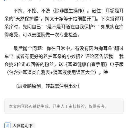
求
真
不掏、不挖、不洗
（除非医生操作）。记住：耳垢是耳
朵的“天然保护膜”，掏太干净等于给细菌开门。下次觉得耳
朵痒时，先问自己：“是不是耳道在自我保护？” 如果实在痒
得难受，可以去医院做一次专业检查。
最后抛个问题：
你在日常中，有没有因为掏耳朵“翻过
车”？或者有更好的养护耳朵的小妙招？评论区告诉我！
 我
会挑3位走心回答的粉丝，送《耳道健康自查手册》电子版
（包含外耳道炎自测表+滴耳液使用误区大全）。🎁
（展亚鹏原创，转载需注明出处）
本文内容经AI辅助生成，已由人工审核校验，仅供参考。
人体说明书