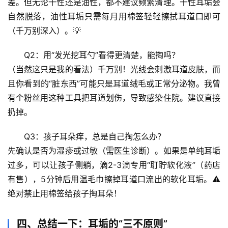
差。但无论干性还是油性，都不建议频繁清理。干性耳垢会
生
自然脱落，油性耳垢只需每月用棉签轻轻擦拭耳道口即可
活
（千万别深入）。💡
科
学
Q2：用“发光挖耳勺”看得更清楚，能掏吗？
（当然这只是我的看法）千万别！光线会刺激耳道皮肤，而
科
且你看到的“脏东西”可能只是耳道绒毛或正常分泌物。我曾
技
有个粉丝用这种工具把耳道划伤，导致感染住院。建议直接
前
沿
扔掉。
Q3：孩子耳朵痒，总是自己掏怎么办？
心
先确认是否为湿疹或过敏（需医生诊断）。如果是单纯耳垢
理
驿
过多，可以让孩子侧躺，滴2-3滴专用“耵聍软化液”（药店
站
有售），5分钟后用温毛巾擦掉耳道口流出的软化耳垢。⚠️ 
绝对禁止用棉签给孩子掏耳朵！
辟
谣
四、总结一下：耳垢的“三不原则”