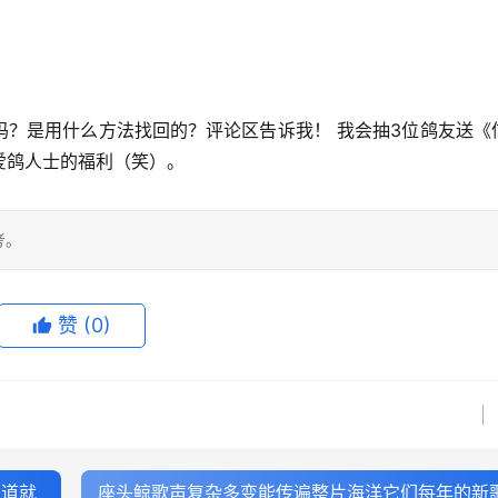
吗？是用什么方法找回的？
评论区告诉我！
 我会抽3位鸽友送《
爱鸽人士的福利（笑）。
考。
赞
(0)
通道就
座头鲸歌声复杂多变能传遍整片海洋它们每年的新