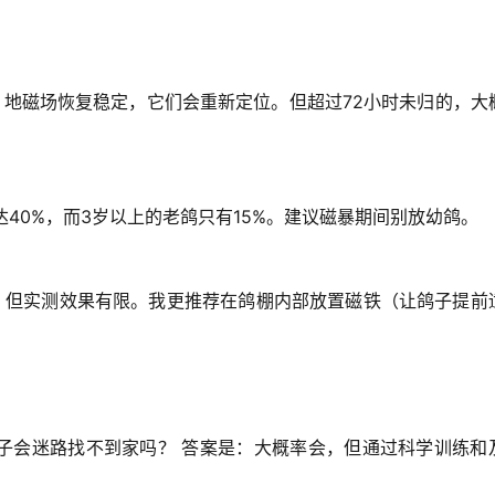
，地磁场恢复稳定，它们会重新定位。但超过72小时未归的，大
40%
，而3岁以上的老鸽只有15%。建议磁暴期间别放幼鸽。
，但实测效果有限。我更推荐
在鸽棚内部放置磁铁
（让鸽子提前
子会迷路找不到家吗？
 答案是：大概率会，但通过科学训练和