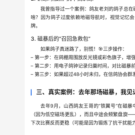
我曾指导过一个案例：鸽友老刘的鸽子总在
啥？因为鸽子过度依赖地磁导航时，视觉记忆会
牌。
3. 磁暴后的“召回急救包”
如果鸽子真迷路了，别慌！🎯
三步操作
：
– 
第一步
：在鸽棚周围放反光镜或彩色旗子，增
– 
第二步
：用电子鸽钟记录归巢时间，对比磁暴
– 
第三步
：如果超过48小时未归，在信鸽协会群
三、真实案例：去年那场磁暴，我见
去年9月，山西鸽友王哥的“铁翼号”在磁暴
（因为低空磁场更乱），而且
中途会频繁盘旋
—
下次比赛反而更稳
（可能是因为锻炼了抗干扰能