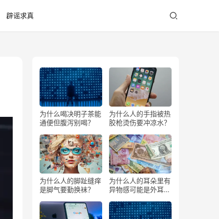
辟谣求真
为什么喝决明子茶能
为什么人的手指被热
通便但腹泻别喝？
胶枪烫伤要冲凉水？
为什么人的脚趾缝痒
为什么人的耳朵里有
是脚气要勤换袜？
异物感可能是外耳道
疖？