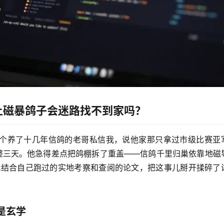
上磁暴鸽子会迷路找不到家吗？
个养了十几年信鸽的老哥私信我，说他家那只拿过市级比赛亚
整三天。他急得差点把鸽棚拆了重盖——
信鸽千里归巢依靠地磁
就结合自己跑过的实地考察和查阅的论文，把这事儿掰开揉碎了
是玄学