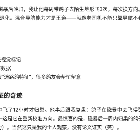
磁暴后晚归，我让他
每周带鸽子去陌生地形飞3次
，每次换方向
退化。
混合导航能力
才是王道——就像老司机不能只靠导航不
强视觉标记
前数据
发“迷路鸽特征”，很多鸽友会帮忙留意
证的奇迹
中飞了12小时才归巢。他事后跟我复盘：
鸽子在磁暴中会飞得
—这是它在重新校准方向。最惊喜的是，
磁暴后一周内归巢的鸽
力）。当然这只是我的个人观察，没有论文证实（笑）。