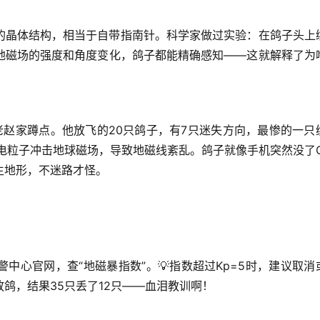
的晶体结构，相当于自带指南针。科学家做过实验：在鸽子头上
地磁场的强度和角度变化
，鸽子都能精确感知——这就解释了为
老赵家蹲点。他放飞的20只鸽子，有7只迷失方向，最惨的一只
电粒子冲击地球磁场
，导致地磁线紊乱。鸽子就像手机突然没了G
生地形，不迷路才怪。
警中心
官网，查“地磁暴指数”。💡指数超过Kp=5时，建议取消
鸽，结果35只丢了12只——血泪教训啊！