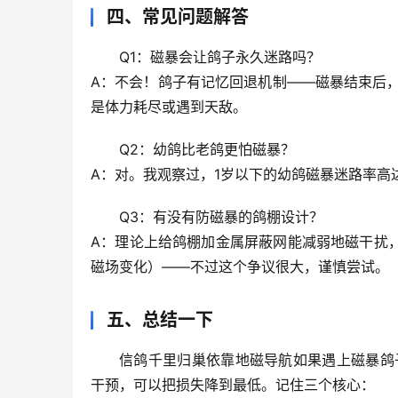
四、常见问题解答
Q1：磁暴会让鸽子永久迷路吗？
A：不会！
鸽子有记忆回退机制
——磁暴结束后
是体力耗尽或遇到天敌。
Q2：幼鸽比老鸽更怕磁暴？
A：对。我观察过，
1岁以下的幼鸽磁暴迷路率高达
Q3：有没有防磁暴的鸽棚设计？
A：理论上给鸽棚加
金属屏蔽网
能减弱地磁干扰
磁场变化）——不过这个争议很大，谨慎尝试。
五、总结一下
信鸽千里归巢依靠地磁导航如果遇上磁暴鸽
干预，可以把损失降到最低。记住三个核心：