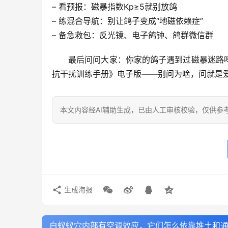
– 
看预报
：磁暴指数Kp≥5就别放鸽
– 
练混合导航
：别让鸽子变成“地磁依赖症”
– 
备急救包
：反光镜、电子鸽钟、鸽群微信群
最后问问大家：你家的鸽子遇到过磁暴迷路
抗干扰训练手册》电子版——别问为啥，问就是
本文内容经AI辅助生成，已由人工审核校验，仅供参
生成海报
白蚁蚁穴内部有空调效应，它们怎么依靠堆土和