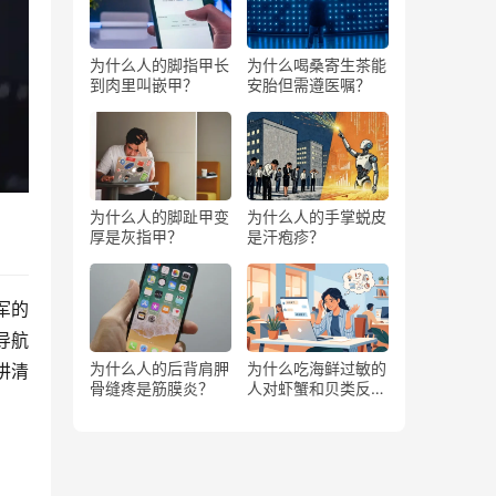
为什么人的脚指甲长
为什么喝桑寄生茶能
到肉里叫嵌甲？
安胎但需遵医嘱？
为什么人的脚趾甲变
为什么人的手掌蜕皮
厚是灰指甲？
是汗疱疹？
军的
导航
为什么人的后背肩胛
为什么吃海鲜过敏的
讲清
骨缝疼是筋膜炎？
人对虾蟹和贝类反应
不同？