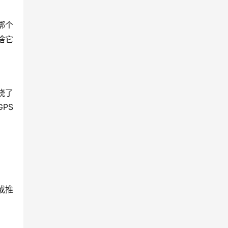
绑个
啥它
绕了
PS
或推