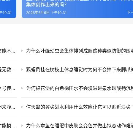
集体创作出来的吗？
午10:31
2026年5月6日 下午10:31
下
弹涂鱼上树爬行呼吸靠的是皮肤和鳃腔储水那它能不能在岸上永久生活？
为何深海管水母看起来是同一个生物实际上却是无数个个体分工合作构成的？
含羞草受刺激后叶子闭合它怎样感知触碰又把信号传递到叶枕细胞弯曲？
为什么鳐鱼在沙床上藏身时连呼吸水流都不扬起来腹部喷水孔怎样反向吸入？
翠绿色树蟒盘踞在树枝上时身体压出什么形状才能模拟树枝纹理不被察觉？