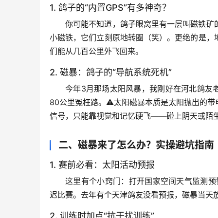
1. 鸽子的“内置GPS”有多神奇？
你可能不知道，鸽子眼窝里有一层叫
磁铁矿
小磁铁，它们立刻原地转圈（笑）。更绝的是，
们能从几百公里外飞回来。
2. 磁暴：鸽子的“导航系统死机”
今年3月那场太阳风暴，我刚好在河北鸽友
80公里冤枉路。⚠️
太阳磁暴本质是太阳抛出的带
信号，只能靠视觉和记忆硬飞——碰上阴天或陌
二、磁暴来了怎么办？实操避坑指南
1. 赛前必看：太阳活动预报
这里有个小窍门：打开
国家空间天气监测预
迟比赛。去年有个天津鸽友没看预报，磁暴当天放
2. 训练时加点“抗干扰训练”