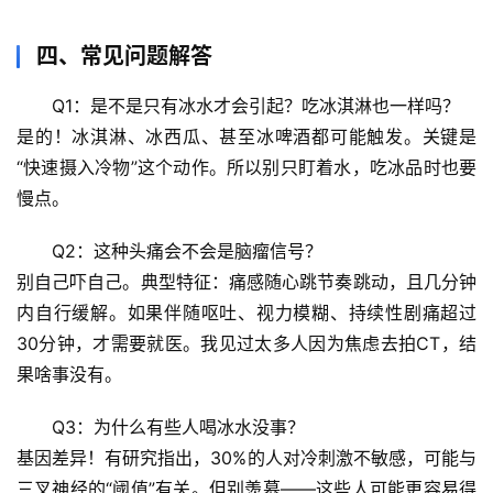
天
文
四、常见问题解答
生
Q1：是不是只有冰水才会引起？吃冰淇淋也一样吗？
活
是的！冰淇淋、冰西瓜、甚至冰啤酒都可能触发。关键是
科
“快速摄入冷物”这个动作。所以别只盯着水，吃冰品时也要
学
慢点。
科
Q2：这种头痛会不会是脑瘤信号？
技
前
别自己吓自己。典型特征：
痛感随心跳节奏跳动
，且几分钟
沿
内自行缓解。如果伴随呕吐、视力模糊、持续性剧痛超过
30分钟，才需要就医。我见过太多人因为焦虑去拍CT，结
心
果啥事没有。
理
驿
Q3：为什么有些人喝冰水没事？
站
基因差异！有研究指出，30%的人对冷刺激不敏感，可能与
三叉神经的“阈值”有关。但别羡慕——这些人可能更容易得