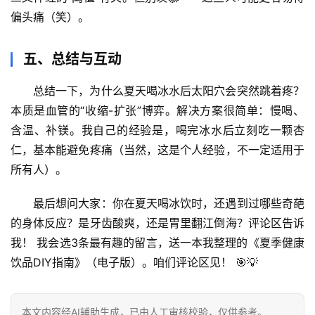
辟
偏头痛（笑）。
谣
求
五、总结与互动
真
总结一下，为什么夏天喝冰水后太阳穴会突然跳着疼？
本质是血管的“收缩-扩张”博弈。解决方案很简单：
慢喝、
含温、补镁
。我自己的经验是，喝完冰水后立刻吃一颗杏
仁，基本能避免疼痛（当然，这是个人经验，不一定适用于
所有人）。
最后想问大家：
你在夏天喝冰饮时，还遇到过哪些奇葩
的身体反应？是牙齿酸爽，还是胃里翻江倒海？评论区告诉
我！
 我会选3条最有趣的留言，送一本我整理的《夏季健康
饮品DIY指南》（电子版）。咱们评论区见！ 🎯💡
本文内容经AI辅助生成，已由人工审核校验，仅供参考。