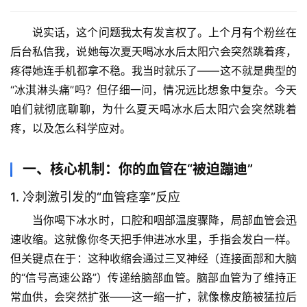
说实话，这个问题我太有发言权了。上个月有个粉丝在
后台私信我，说她每次夏天喝冰水后太阳穴会突然跳着疼，
疼得她连手机都拿不稳。我当时就乐了——这不就是典型的
“冰淇淋头痛”吗？但仔细一问，情况远比想象中复杂。今天
咱们就彻底聊聊，为什么夏天喝冰水后太阳穴会突然跳着
疼，以及怎么科学应对。
一、核心机制：你的血管在“被迫蹦迪”
1. 冷刺激引发的“血管痉挛”反应
当你喝下冰水时，口腔和咽部温度骤降，局部血管会迅
速收缩。这就像你冬天把手伸进冰水里，手指会发白一样。
但
关键点
在于：这种收缩会通过三叉神经（连接面部和大脑
的“信号高速公路”）传递给脑部血管。脑部血管为了维持正
常血供，会突然扩张——这一缩一扩，就像橡皮筋被猛拉后