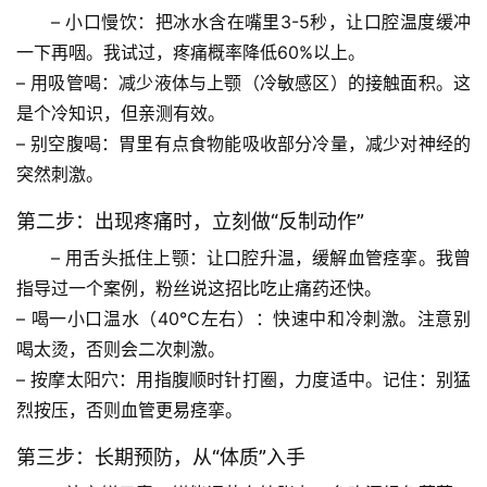
– 
小口慢饮
：把冰水含在嘴里3-5秒，让口腔温度缓冲
一下再咽。我试过，疼痛概率降低60%以上。
– 
用吸管喝
：减少液体与上颚（冷敏感区）的接触面积。这
是个冷知识，但亲测有效。
– 
别空腹喝
：胃里有点食物能吸收部分冷量，减少对神经的
突然刺激。
第二步：出现疼痛时，立刻做“反制动作”
– 
用舌头抵住上颚
：让口腔升温，缓解血管痉挛。我曾
首
指导过一个案例，粉丝说这招比吃止痛药还快。
页
– 
喝一小口温水
（40℃左右）：快速中和冷刺激。注意别
喝太烫，否则会二次刺激。
专
– 
按摩太阳穴
：用指腹顺时针打圈，力度适中。
记住
：别猛
题
烈按压，否则血管更易痉挛。
列
表
第三步：长期预防，从“体质”入手