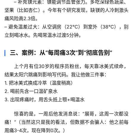
– 
补充镁元素
：镁能调节血管张力。多吃深绿色蔬菜、
自
坚果（比如杏仁）。今年有个研究发现，缺镁的人冷刺激头
然
痛风险高2.3倍。
万
– 
避免温差过大
：从空调房（22℃）到室外（38℃），别
物
立刻喝冰水。先喝常温水过渡5分钟。
人
体
三、案例：从“每周痛3次”到“彻底告别”
奥
秘
上个月有位30岁的程序员粉丝，每天靠冰美式续命，
结果太阳穴跳痛到影响写代码。我让他做三件事：
历
1. 把冰美式换成冷萃（温度稍高）
史
2. 喝前先含一口温矿泉水
档
3. 出现疼痛时，用舌头抵上颚+喝温水
案
惊喜的是，一周后他发消息说：“展哥，这周一次都没
宇
痛！”（当然这只是我的看法，但数据不会骗人：他之前每
宙
周痛3-4次，现在降到0次。）